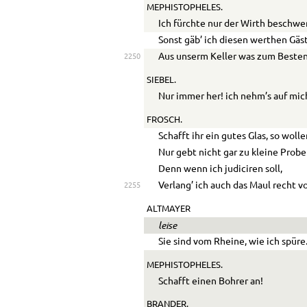
MEPHISTOPHELES.
Ich fürchte nur der Wirth beschwer
Sonst gäb’ ich diesen werthen Gäs
Aus unserm Keller was zum Besten
2250
SIEBEL.
Nur immer her! ich nehm’s auf mic
FROSCH.
Schafft ihr ein gutes Glas, so woll
Nur gebt nicht gar zu kleine Probe
Denn wenn ich judiciren soll,
Verlang’ ich auch das Maul recht vo
2255
ALTMAYER
leise
Sie sind vom Rheine, wie ich spüre
MEPHISTOPHELES.
Schafft einen Bohrer an!
BRANDER.