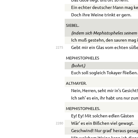
Das Gute liegt uns oft so fern.
Ein echter deutscher Mann mag ke
Doch ihre Weine trinkt er gern.
SIEBEL.
(indem sich Mephistopheles seinem 
Ich muß gestehn, den sauren mag i
Gebt mir ein Glas vom echten süß
2275
MEPHISTOPHELES
(bohrt.)
Euch soll sogleich Tokayer fließen.
ALTMAYER.
Nein, Herren, seht mir in’s Gesicht
Ich seh’ es ein, ihr habt uns nur z
MEPHISTOPHELES.
Ey! Ey! Mit solchen edlen Gästen
Wär’ es ein Bißchen viel gewagt.
2280
Geschwind! Nur grad’ heraus gesag