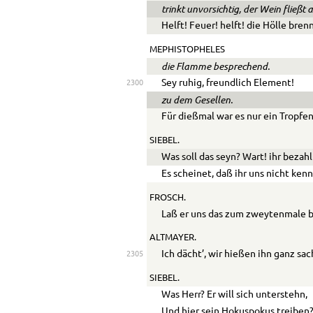
trinkt unvorsichtig, der Wein fließt
Helft! Feuer! helft! die Hölle bren
MEPHISTOPHELES
die Flamme besprechend.
Sey ruhig, freundlich Element!
2300
zu dem Gesellen.
Für dießmal war es nur ein Tropfe
SIEBEL.
Was soll das seyn? Wart! ihr bezahl
Es scheinet, daß ihr uns nicht kenn
FROSCH.
Laß er uns das zum zweytenmale b
ALTMAYER.
Ich dächt’, wir hießen ihn ganz sa
2305
SIEBEL.
Was Herr? Er will sich unterstehn,
Und hier sein Hokuspokus treiben