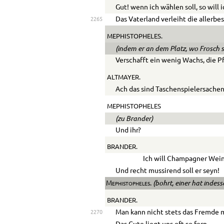
Gut! wenn ich wählen soll, so will
Das Vaterland verleiht die allerbe
2265
MEPHISTOPHELES.
(indem er an dem Platz, wo Frosch si
Verschafft ein wenig Wachs, die P
ALTMAYER.
Ach das sind Taschenspielersachen
MEPHISTOPHELES
(zu Brander)
Und ihr?
BRANDER.
Ich will Champagner Wein
Und recht mussirend soll er seyn!
(bohrt, einer hat indes
Mephistopheles.
BRANDER.
Man kann nicht stets das Fremde 
2270