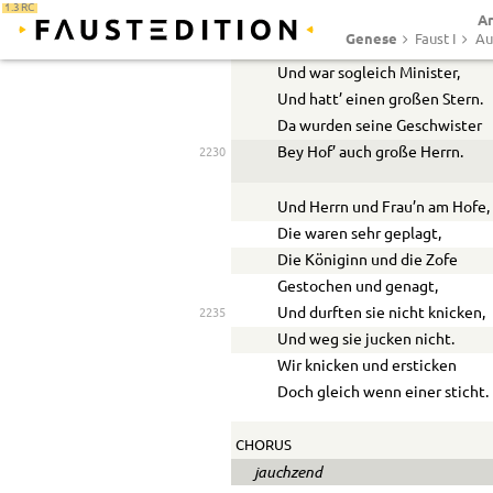
1.3 RC
Ar
Hatte Bänder auf dem Kleide,
2225
Genese
Faust I
Au
Hatt’ auch ein Kreuz daran,
Und war sogleich Minister,
Und hatt’ einen großen Stern.
Da wurden seine Geschwister
Bey Hof’ auch große Herrn.
2230
Und Herrn und Frau’n am Hofe,
Die waren sehr geplagt,
Die Königinn und die Zofe
Gestochen und genagt,
Und durften sie nicht knicken,
2235
Und weg sie jucken nicht.
Wir knicken und ersticken
Doch gleich wenn einer sticht.
CHORUS
jauchzend