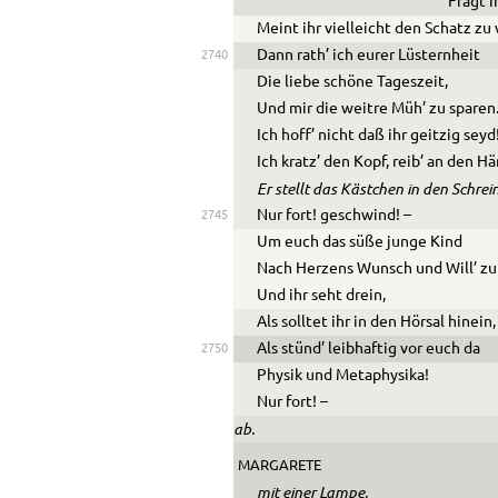
Fragt i
Meint ihr vielleicht den Schatz zu
Dann rath’ ich eurer Lüsternheit
2740
Die liebe schöne Tageszeit,
Und mir die weitre Müh’ zu sparen
Ich hoff’ nicht daß ihr geitzig seyd
Ich kratz’ den Kopf, reib’ an den H
Er stellt das Kästchen in den Schrei
Nur fort! geschwind! –
2745
Um euch das süße junge Kind
Nach Herzens Wunsch und Will’ z
Und ihr seht drein,
Als solltet ihr in den Hörsal hinein,
Als stünd’ leibhaftig vor euch da
2750
Physik und Metaphysika!
Nur fort! –
ab.
MARGARETE
mit einer Lampe.