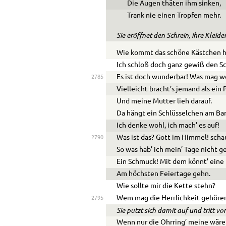
Die Augen thäten ihm sinken,
Trank nie einen Tropfen mehr.
Sie eröffnet den Schrein, ihre Klei
Wie kommt das schöne Kästchen h
Ich schloß doch ganz gewiß den Sc
Es ist doch wunderbar! Was mag w
2785
Vielleicht bracht’s jemand als ein 
Und meine Mutter lieh darauf.
Da hängt ein Schlüsselchen am Ba
Ich denke wohl, ich mach’ es auf!
Was ist das? Gott im Himmel! scha
2790
So was hab’ ich mein’ Tage nicht g
Ein Schmuck! Mit dem könnt’ eine 
Am höchsten Feiertage gehn.
Wie sollte mir die Kette stehn?
Wem mag die Herrlichkeit gehöre
2795
Sie putzt sich damit auf und tritt vo
Wenn nur die Ohrring’ meine wäre