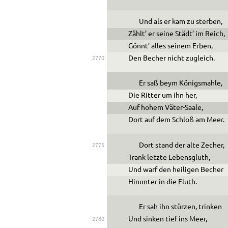
Und als er kam zu sterben,
Zählt’ er seine Städt’ im Reich,
Gönnt’ alles seinem Erben,
Den Becher nicht zugleich.
2770
Er saß beym Königsmahle,
Die Ritter um ihn her,
Auf hohem Väter-Saale,
Dort auf dem Schloß am Meer.
Dort stand der alte Zecher,
2775
Trank letzte Lebensgluth,
Und warf den heiligen Becher
Hinunter in die Fluth.
Er sah ihn stürzen, trinken
Und sinken tief ins Meer,
2780