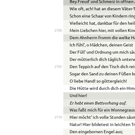
Bey Freud’ und Schmerz in offne
Wie oft, ach! hat an diesem Väter-
Schon eine Schaar von Kindern ri
Vielleicht hat, dankbar für den heil
Mein Liebchen hier, mit vollen Ki
2700
Dem Ahnherrn fromm die welke H
Ich fühl’, o Mädchen, deinen Geist
Der Füll’ und Ordnung um mich säu
Der mütterlich dich täglich unterw
Den Teppich auf den Tisch dich rei
2705
Sogar den Sand zu deinen Füßen k
O liebe Hand! so göttergleich!
Die Hütte wird durch dich ein Him
Und hier!
Er hebt einen Bettvorhang auf.
Was faßt mich für ein Wonnegraus
Hier möcht’ ich volle Stunden säu
2710
Natur! Hier bildetest in leichten 
Den eingebornen Engel aus;