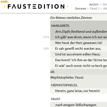
1.3 RC
Archiv
Dr
Genese
Faust I
Ab
Abend.
Ein kleines reinliches Zimmer.
MARGARETE.
ihre Zöpfe flechtend und aufbinden
Ich gäb’ was drum, wenn ich nur wü
2678
Wer heut der Herr gewesen ist!
Er sah gewiß recht wacker aus,
2680
Und ist aus einem edlen Haus;
Das konnt’ ich ihm an der Stirne le
Er wär’ auch sonst nicht so keck g
ab.
Mephistopheles. Faust.
MEPHISTOPHELES.
Herein, ganz leise, nur herein!
FAUST
nach einigem Stillschweigen.