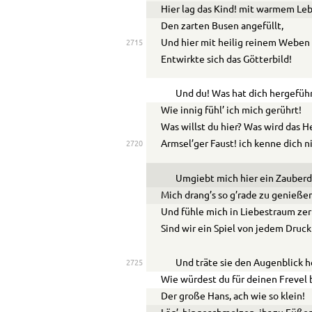
Hier lag das Kind! mit warmem Le
Den zarten Busen angefüllt,
Und hier mit heilig reinem Weben
2715
Entwirkte sich das Götterbild!
Und du! Was hat dich hergefüh
Wie innig fühl’ ich mich gerührt!
Was willst du hier? Was wird das H
Armsel’ger Faust! ich kenne dich n
2720
Umgiebt mich hier ein Zauberd
Mich drang’s so g’rade zu genieße
Und fühle mich in Liebestraum zer
Sind wir ein Spiel von jedem Druck
Und träte sie den Augenblick h
2725
Wie würdest du für deinen Frevel
Der große Hans, ach wie so klein!