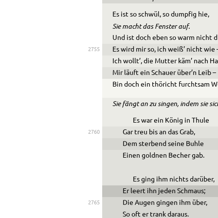
Es ist so schwül, so dumpfig hie,
Sie macht das Fenster auf.
Und ist doch eben so warm nicht d
Es wird mir so, ich weiß
’
nicht wie 
2755
Ich wollt’, die Mutter käm’ nach Ha
Mir läuft ein Schauer über’n Leib –
Bin doch ein thöricht furchtsam W
Sie fängt an zu singen, indem sie sic
Es war ein König in Thule
Gar treu bis an das Grab,
2760
Dem sterbend seine Buhle
Einen goldnen Becher gab.
Es ging ihm nichts darüber,
Er leert ihn jeden Schmaus;
Die Augen gingen ihm über,
2765
So oft er trank daraus.