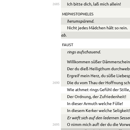
Ich bitte dich, laß mich allein!
2685
MEPHISTOPHELES
herumspürend.
Nicht jedes Mädchen hält so rein.
ab.
FAUST
rings aufschauend.
Willkommen süßer Dämmerschein
Der du dieß Heiligthum durchwebs
Ergreif mein Herz, du süße Liebes
Die du vom Thau der Hoffnung sc
2690
Wie athmet rings Gefühl der Stille
Der Ordnung, der Zufriedenheit!
In dieser Armuth welche Fülle!
In diesem Kerker welche Seligkeit
Er wirft sich auf den ledernen Sesse
O nimm mich auf! der du die Vorw
2695