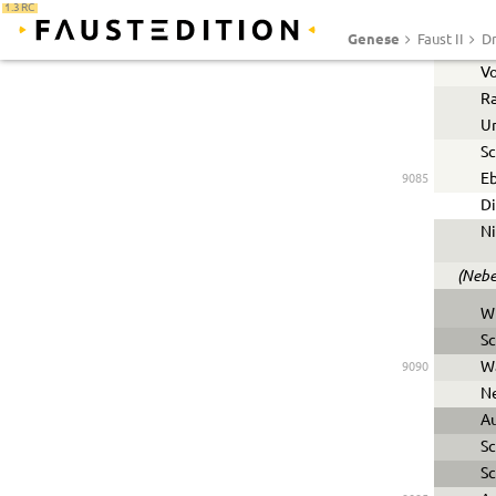
1.3 RC
Ei
Genese
Faust II
Dr
Hi
9080
Vo
R
U
Sc
Eb
9085
Di
Ni
(Nebe
Wi
S
Wa
9090
Ne
Au
Sc
Sc