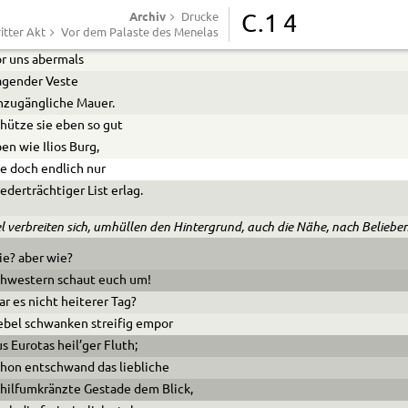
Archiv
lenden Fußes;
Drucke
C.1 4
itter Akt
Vor dem Palaste des Menelas
nter uns Tod,
r uns abermals
agender Veste
nzugängliche Mauer.
hütze sie eben so gut
en wie Ilios Burg,
e doch endlich nur
ederträchtiger List erlag.
l verbreiten sich, umhüllen den Hintergrund, auch die Nähe, nach Belieben
e? aber wie?
chwestern schaut euch um!
r es nicht heiterer Tag?
bel schwanken streifig empor
s Eurotas heil’ger Fluth;
hon entschwand das liebliche
hilfumkränzte Gestade dem Blick,