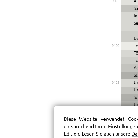
Au
9095
S
In
Se
Do
Tö
9100
Tö
To
Ac
St
Un
9105
Un
Sc
U
W
Diese Website verwendet Cooki
entsprechend Ihren Einstellungen
Al
9110
Edition. Lesen Sie auch unsere
Da
Ri