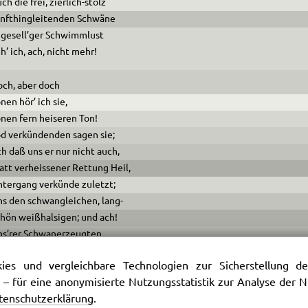
ch die frei, zierlich-stolz
anfthingleitenden Schwäne
 gesell’ger Schwimmlust
h’ ich, ach, nicht mehr!
ch, aber doch
nen hör’ ich sie,
nen fern heiseren Ton!
d verkündenden sagen sie;
h daß uns er nur nicht auch,
att verheissener Rettung Heil,
tergang verkünde zuletzt;
s den schwangleichen, lang-
hön weißhalsigen; und ach!
ns’rer Schwanerzeugten.
eh uns, weh, weh!
es und vergleichbare Technologien zur Sicherstellung der
 – für eine anonymisierte Nutzungsstatistik zur Analyse der
les deckte sich schon
tenschutzerklärung
.
ngs mit Nebel umher.