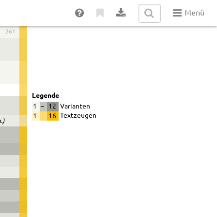
Menü
261
Legende
1
–
12
Varianten
1
–
16
Textzeugen
.)