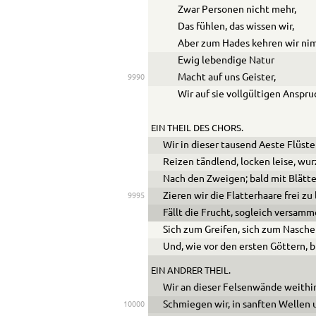
Zwar Personen nicht mehr,
Das fühlen, das wissen wir,
Aber zum Hades kehren wir ni
Ewig lebendige Natur
Macht auf uns Geister,
9990
Wir auf sie vollgültigen Anspru
EIN THEIL DES CHORS.
Wir in dieser tausend Aeste Flüst
Reizen tändlend, locken leise, wu
Nach den Zweigen; bald mit Blätte
Zieren wir die Flatterhaare frei z
9995
Fällt die Frucht, sogleich versam
Sich zum Greifen, sich zum Nasch
Und, wie vor den ersten Göttern, b
EIN ANDRER THEIL.
Wir an dieser Felsenwände weithi
Schmiegen wir, in sanften Wellen
10000