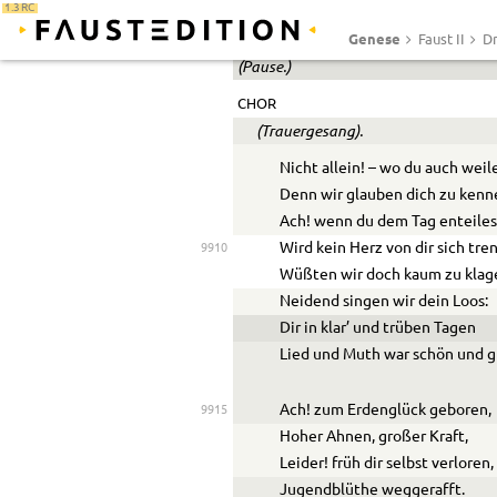
1.3 RC
Mutter mich nicht allein!
Genese
Faust II
Dr
(Pause.)
CHOR
(Trauergesang).
Nicht allein! – wo du auch weil
Denn wir glauben dich zu kenn
Ach! wenn du dem Tag enteiles
Wird kein Herz von dir sich tre
9910
Wüßten wir doch kaum zu klag
Neidend singen wir dein Loos:
Dir in klar’ und trüben Tagen
Lied und Muth war schön und g
Ach! zum Erdenglück geboren,
9915
Hoher Ahnen, großer Kraft,
Leider! früh dir selbst verloren,
Jugendblüthe weggerafft.