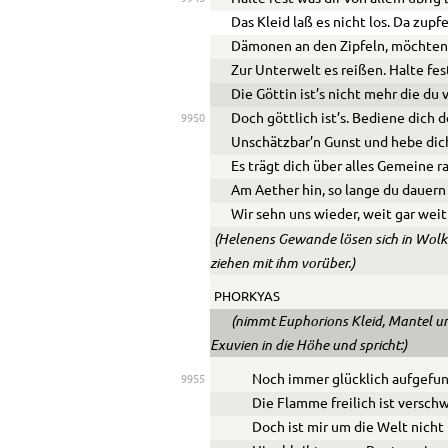
Das Kleid laß es nicht los. Da zupf
Dämonen an den Zipfeln, möchten
Zur Unterwelt es reißen. Halte fes
Die Göttin ist’s nicht mehr die du v
Doch göttlich ist’s. Bediene dich 
9950
Unschätzbar’n Gunst und hebe dic
Es trägt dich über alles Gemeine r
Am Aether hin, so lange du dauern
Wir sehn uns wieder, weit gar weit 
(Helenens Gewande lösen sich in Wolk
ziehen mit ihm vorüber.)
PHORKYAS
(nimmt Euphorions Kleid, Mantel und
Exuvien in die Höhe und spricht:)
Noch immer glücklich aufgefu
9955
Die Flamme freilich ist versc
Doch ist mir um die Welt nicht 