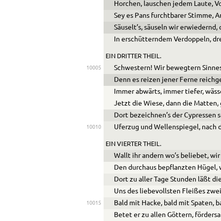
Horchen, lauschen jedem Laute, Vo
Sey es Pans furchtbarer Stimme, An
Säuselt’s, säuseln wir erwiedernd,
In erschütterndem Verdoppeln, dre
EIN DRITTER THEIL.
Schwestern! Wir bewegtern Sinnes,
10005
Denn es reizen jener Ferne reich
Immer abwärts, immer tiefer, wäss
Jetzt die Wiese, dann die Matten,
Dort bezeichnen’s der Cypressen s
Uferzug und Wellenspiegel, nach 
10010
EIN VIERTER THEIL.
Wallt ihr andern wo’s beliebet, w
Den durchaus bepflanzten Hügel, 
Dort zu aller Tage Stunden läßt d
Uns des liebevollsten Fleißes zwe
Bald mit Hacke, bald mit Spaten, b
10015
Betet er zu allen Göttern, förder