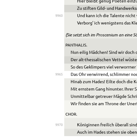
Hier bleibt genug Poeten einz
Zu stiften Gild- und Handwerks
Und kann ich die Talente nicht 
9960
Verborg’ ich wenigstens das Kle
(Sie setzt sich im Proscenium an eine Sä
PANTHALIS.
Nun eilig Mädchen! Sind wir doch 
Der alt-thessalischen Vettel wüst
So des Geklimpers viel verworrner
Das Ohr verwirrend, schlimmer noc
9965
Hinab zum Hades! Eilte doch die K
Mit ernstem Gang hinunter. Ihrer 
Unmittelbar getreuer Mägde Schri
Wir finden sie am Throne der Uner
CHOR.
Königinnen freilich überall sind
9970
Auch im Hades stehen sie oben