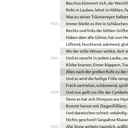
Bacchus kümmert sich, der Weichl
Ruht in Lauben, lehnt in Höhlen, 
Was zu seiner Träumereyen halbem 
Immer bleibt es ihm in Schläuchen
10020
Rechts und links der kühlen Grüft
Haben aber alle Götter, hat nun Hel
Lüftend, feuchtend, wärmend, glu
Wo der stille Winzer wirkte, dort a
Und es rauscht in jedem Laube, ra
10025
Körbe knarren, Eimer klappern, Tr
Alles nach der großen Kufe zu der 
Und so wird die heilige Fülle rein
Frech zertreten, schäumend, sprühe
Und nun gellt ins Ohr der Cymbel
10030
Denn es hat sich Dionysos aus Myst
Kommt hervor mit Ziegenfüßlern,
Und dazwischen schreit unbändig gr
Nichts geschont! Gespaltne Klauen 
Alle Sinne wirbeln taumlich, gräßl
10035