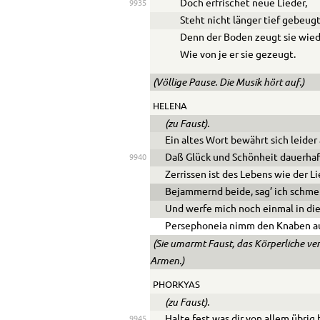
Doch erfrischet neue Lieder,
9935
Steht nicht länger tief gebeugt
Denn der Boden zeugt sie wied
Wie von je er sie gezeugt.
(Völlige Pause. Die Musik hört auf.)
HELENA
(zu Faust).
Ein altes Wort bewährt sich leider
Daß Glück und Schönheit dauerhaft
9940
Zerrissen ist des Lebens wie der L
Bejammernd beide, sag’ ich schme
Und werfe mich noch einmal in die
Persephoneia nimm den Knaben au
(Sie umarmt Faust, das Körperliche ver
Armen.)
PHORKYAS
(zu Faust).
Halte fest was dir von allem übrig 
9945