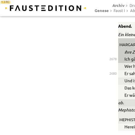
1.3 RC
Archiv
Dr
Genese
Faust I
Ab
Abend.
Ein klein
MARGAR
ihre 
Ich g
2678
Wer h
Er sa
2680
Und i
Das k
Er wä
ab.
Mephisto
MEPHIST
Herei