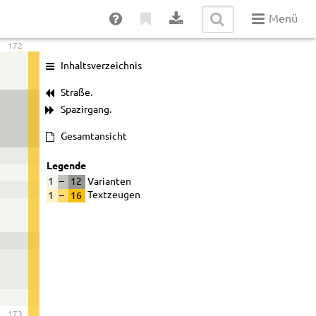
Menü
172
Inhaltsverzeichnis
Straße.
Spazirgang.
Gesamtansicht
Legende
1
–
12
Varianten
1
–
16
Textzeugen
173