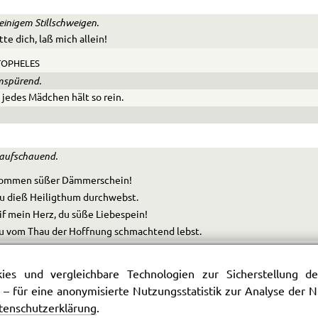
einigem Stillschweigen.
itte dich, laß mich allein!
TOPHELES
mspürend.
 jedes Mädchen hält so rein.
 aufschauend.
kommen süßer Dämmerschein!
u dieß Heiligthum durchwebst.
if mein Herz, du süße Liebespein!
u vom Thau der Hoffnung schmachtend lebst.
thmet rings Gefühl der Stille,
rdnung, der Zufriedenheit!
es und vergleichbare Technologien zur Sicherstellung der
eser Armuth welche Fülle!
 – für eine anonymisierte Nutzungsstatistik zur Analyse der
esem Kerker welche Seligkeit!
tenschutzerklärung
.
rft sich auf den ledernen Sessel am Bette.