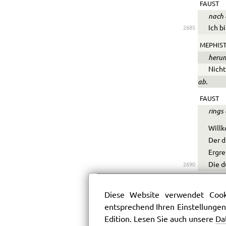
FAUST
nach 
Ich b
2685
MEPHIS
heru
Nicht
ab.
FAUST
rings
Will
Der d
Ergre
Die d
2690
Wie a
Der O
Diese Website verwendet Cooki
In di
entsprechend Ihren Einstellungen
In di
Edition. Lesen Sie auch unsere
Da
Er wi