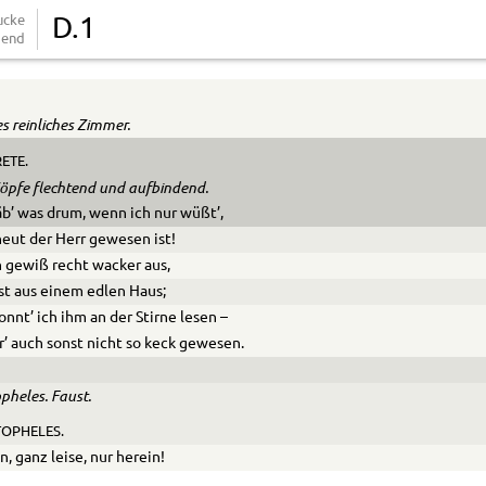
ucke
D.1
end
es reinliches Zimmer.
ETE.
Zöpfe flechtend und aufbindend.
äb’ was drum, wenn ich nur wüßt’,
eut der Herr gewesen ist!
h gewiß recht wacker aus,
st aus einem edlen Haus;
onnt’ ich ihm an der Stirne lesen –
r’ auch sonst nicht so keck gewesen.
pheles. Faust.
OPHELES.
n, ganz leise, nur herein!