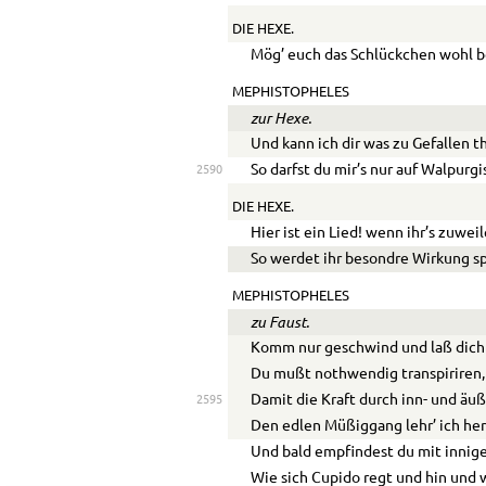
DIE HEXE.
Mög’ euch das Schlückchen wohl 
MEPHISTOPHELES
zur Hexe.
Und kann ich dir was zu Gefallen t
So darfst du mir’s nur auf Walpurgi
2590
DIE HEXE.
Hier ist ein Lied! wenn ihr’s zuweil
So werdet ihr besondre Wirkung s
MEPHISTOPHELES
zu Faust.
Komm nur geschwind und laß dich
Du mußt nothwendig transpiriren,
Damit die Kraft durch inn- und äuß
2595
Den edlen Müßiggang lehr’ ich her
Und bald empfindest du mit innig
Wie sich Cupido regt und hin und 