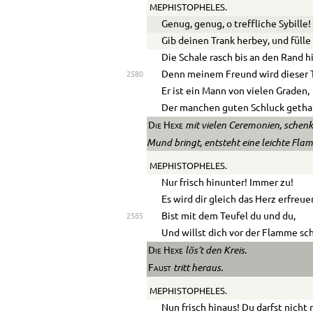
MEPHISTOPHELES.
Genug, genug, o treffliche Sybille!
Gib deinen Trank herbey, und fülle
Die Schale rasch bis an den Rand h
Denn meinem Freund wird dieser T
2580
Er ist ein Mann von vielen Graden,
Der manchen guten Schluck getha
mit vielen Ceremonien, schenkt
Die Hexe
Mund bringt, entsteht eine leichte Fla
MEPHISTOPHELES.
Nur frisch hinunter! Immer zu!
Es wird dir gleich das Herz erfreue
Bist mit dem Teufel du und du,
2585
Und willst dich vor der Flamme s
lös’t den Kreis.
Die Hexe
tritt heraus.
Faust
MEPHISTOPHELES.
Nun frisch hinaus! Du darfst nicht 