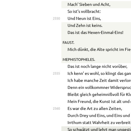
Mach’ Sieben und Acht,
So ist’s vollbracht:
Und Neun ist Eins,
2550
Und Zehn ist keins.
Das ist das Hexen-Einmal-Eins!
FAUST.
Mich dünkt, die Alte spricht im Fie
MEPHISTOPHELES.
Das ist noch lange nicht vorüber,
Ich kenn’ es wohl, so klingt das ga
2555
Ich habe manche Zeit damit verlor
Denn ein vollkommner Widerspru
Bleibt gleich geheimnißvoll für Kl
Mein Freund, die Kunst ist alt und
Es war die Art zu allen Zeiten,
2560
Durch Drey und Eins, und Eins und
Irrthum statt Wahrheit zu verbreit
So schwätzt und lehrt man ungest