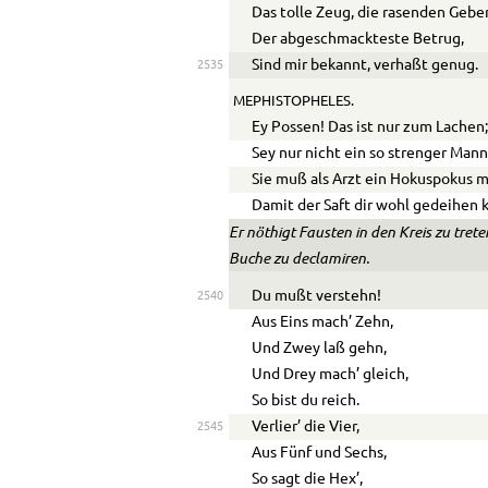
Das tolle Zeug, die rasenden Gebe
Der abgeschmackteste Betrug,
Sind mir bekannt, verhaßt genug.
2535
MEPHISTOPHELES.
Ey Possen! Das ist nur zum Lachen
Sey nur nicht ein so strenger Mann
Sie muß als Arzt ein Hokuspokus 
Damit der Saft dir wohl gedeihen 
Er nöthigt Fausten in den Kreis zu tre
Buche zu declamiren.
Du mußt verstehn!
2540
Aus Eins mach’ Zehn,
Und Zwey laß gehn,
Und Drey mach’ gleich,
So bist du reich.
Verlier’ die Vier,
2545
Aus Fünf und Sechs,
So sagt die Hex’,