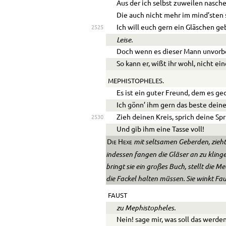
Aus der ich selbst zuweilen nasche
Die auch nicht mehr im mind’sten 
Ich will euch gern ein Gläschen ge
2525
Leise.
Doch wenn es dieser Mann unvorbe
So kann er, wißt ihr wohl, nicht ei
MEPHISTOPHELES.
Es ist ein guter Freund, dem es ged
Ich gönn’ ihm gern das beste dein
Zieh deinen Kreis, sprich deine Sp
2530
Und gib ihm eine Tasse voll!
mit seltsamen Geberden, zieht 
Die Hexe
indessen fangen die Gläser an zu kling
bringt sie ein großes Buch, stellt die M
die Fackel halten müssen. Sie winkt Faus
FAUST
zu Mephistopheles.
Nein! sage mir, was soll das werde