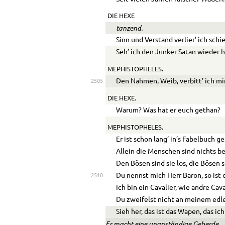
DIE HEXE
tanzend.
Sinn und Verstand verlier’ ich schie
Seh’ ich den Junker Satan wieder h
MEPHISTOPHELES.
Den Nahmen, Weib, verbitt’ ich mir
2505
DIE HEXE.
Warum? Was hat er euch gethan?
MEPHISTOPHELES.
Er ist schon lang’ in’s Fabelbuch g
Allein die Menschen sind nichts be
Den Bösen sind sie los, die Bösen s
Du nennst mich Herr Baron, so ist 
2510
Ich bin ein Cavalier, wie andre Cava
Du zweifelst nicht an meinem edle
Sieh her, das ist das Wapen, das ich
Er macht eine unanständige Geberde.