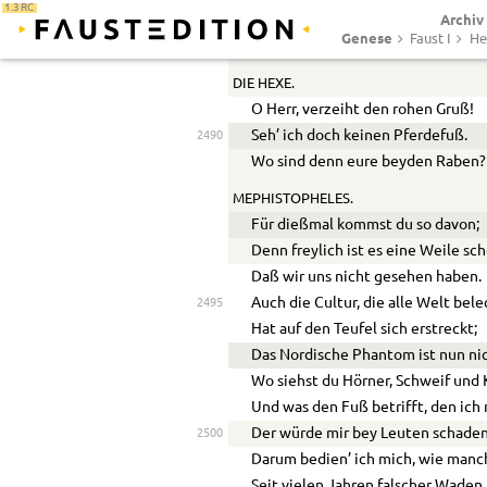
1.3 RC
Archiv
Hab’ ich dieß Angesicht versteckt
Genese
Faust I
He
Soll ich mich etwa selber nennen?
DIE HEXE.
O Herr, verzeiht den rohen Gruß!
Seh’ ich doch keinen Pferdefuß.
2490
Wo sind denn eure beyden Raben?
MEPHISTOPHELES.
Für dießmal kommst du so davon;
Denn freylich ist es eine Weile sch
Daß wir uns nicht gesehen haben.
Auch die Cultur, die alle Welt bele
2495
Hat auf den Teufel sich erstreckt;
Das Nordische Phantom ist nun ni
Wo siehst du Hörner, Schweif und
Und was den Fuß betrifft, den ich 
Der würde mir bey Leuten schaden
2500
Darum bedien’ ich mich, wie manc
Seit vielen Jahren falscher Waden.