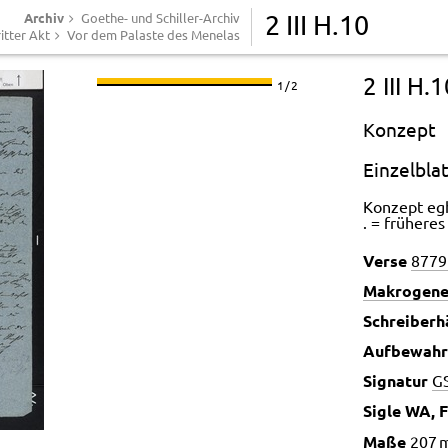
Archiv
Goethe- und Schiller-Archiv
2 III H.10
itter Akt
Vor dem Palaste des Menelas
2 III H.
1 / 2
Konzept
Einzelblatt
Konzept egh
. = frühere
Verse
8779
Makrogene
Schreiberh
Aufbewahr
Signatur
G
Sigle WA, 
Maße
207 