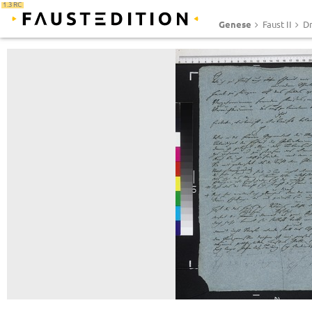
1.3 RC
Genese
Faust II
Dr