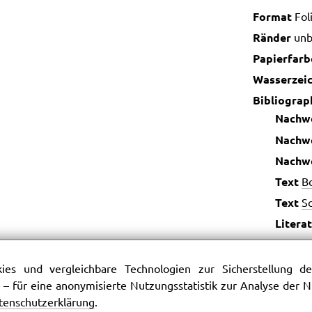
Format
Fol
Ränder
unb
Papierfarb
Wasserzei
Bibliograp
Nachw
Nachw
Nachw
Text
B
Text
S
Litera
Litera
es und vergleichbare Technologien zur Sicherstellung der
Schreib
 – für eine anonymisierte Nutzungsstatistik zur Analyse der
tenschutzerklärung
.
Goethe