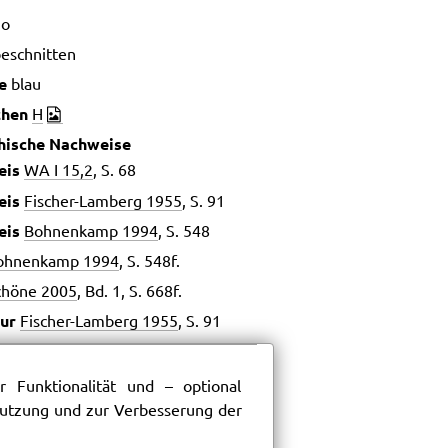
io
eschnitten
e
blau
chen
H
hische Nachweise
eis
WA I 15,2
, S. 68
eis
Fischer-Lamberg 1955
, S. 91
eis
Bohnenkamp 1994
, S. 548
ohnenkamp 1994
, S. 548f.
chöne 2005
, Bd. 1, S. 668f.
tur
Fischer-Lamberg 1955
, S. 91
tur
Bohnenkamp 1994
, S. 550
 Funktionalität und – optional
er
 Nutzung und zur Verbesserung der