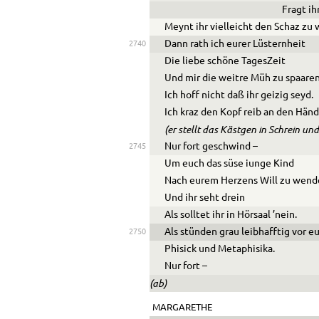
Fragt ihr
Meynt ihr vielleicht den Schaz zu 
Dann rath ich eurer Lüsternheit
2740
Die liebe schöne TagesZeit
Und mir die weitre Müh zu spaaren
Ich hoff nicht daß ihr geizig seyd.
Ich kraz den Kopf reib an den Hän
(er stellt das Kästgen in Schrein un
Nur fort geschwind –
2745
Um euch das süse iunge Kind
Nach eurem Herzens Will zu wend
Und ihr seht drein
Als solltet ihr in Hörsaal ’nein.
Als stünden grau leibhafftig vor e
2750
Phisick und Metaphisika.
Nur fort –
(ab)
MARGARETHE