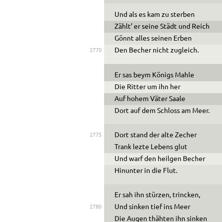
Und als es kam zu sterben
Zählt’ er seine Städt und Reich
Gönnt alles seinen Erben
Den Becher nicht zugleich.
2770
Er sas beym Königs Mahle
Die Ritter um ihn her
Auf hohem Väter Saale
Dort auf dem Schloss am Meer.
Dort stand der alte Zecher
2775
Trank lezte Lebens glut
Und warf den heilgen Becher
Hinunter in die Flut.
Er sah ihn stürzen, trincken,
Und sinken tief ins Meer
2780
Die Augen thähten ihn sinken