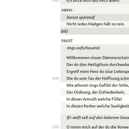
Ich bitte dich lass mich allein.
2685
MEPH:
herum spürend)
Nicht iedes M
a
dgen hält so rein.
(ab)
FAUST
rings aufschauend.
Willkommen süsser Dämmerschei
Der du dies Heiligthum durchweb
Ergreif mein Herz du süse Liebesp
Die du vom Tau der Hoffnung schm
2690
Wie athmet rings Gefühl der Stille
Der Ordnung, der Zufriedenheit,
In dieser Armuth welche Fülle!
In diesen Kerker welche Seeligkeit
(Er wirft sich auf den ledernen Sess
O nimm mich auf der du die Vorwe
2695