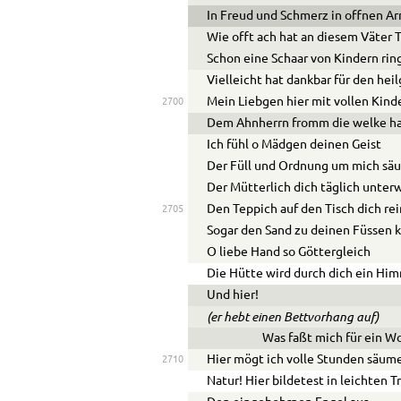
In Freud und Schmerz in offnen 
Wie offt ach hat an diesem Väter 
Schon eine Schaar von Kindern ri
Vielleicht hat dankbar für den hei
Mein Liebgen hier mit vollen Kin
2700
Dem Ahnherrn fromm die welke ha
Ich fühl o Mädgen deinen Geist
Der Füll und Ordnung um mich säu
Der Mütterlich dich täglich unterw
Den Teppich auf den Tisch dich rei
2705
Sogar den Sand zu deinen Füssen k
O liebe Hand so Göttergleich
Die Hütte wird durch dich ein Him
Und hier!
(er hebt einen Bettvorhang auf)
Was faßt mich für ein W
Hier mögt ich volle Stunden säum
2710
Natur! Hier bildetest in leichten 