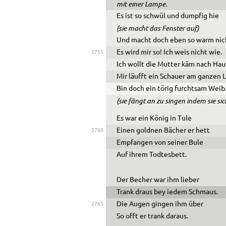
mit einer Lampe.
Es ist so schwül und dumpfig hie
(sie macht das Fenster auf)
Und macht doch eben so warm nic
Es wird mir so! Ich weis nicht wie.
2755
Ich wollt die Mutter käm nach Hau
Mir läufft ein Schauer am ganzen 
Bin doch ein törig furchtsam Weib
(sie fängt an zu singen indem sie sic
Es war ein König in Tule
Einen goldnen Bächer er hett
2760
Empfangen von seiner Bule
Auf ihrem Todtesbett.
Der Becher war ihm lieber
Trank draus bey iedem Schmaus.
Die Augen gingen ihm über
2765
So offt er trank daraus.