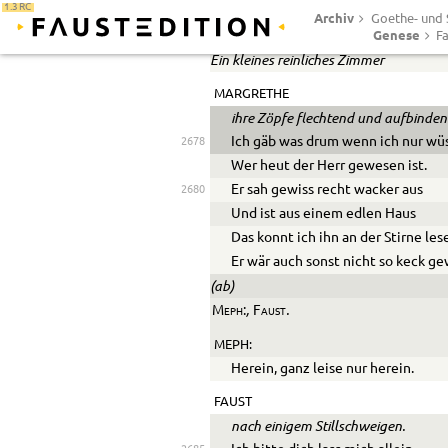
1.3 RC
Archiv
Goethe- und S
Abend.
Genese
Fa
Ein kleines reinliches Zimmer
MARGRETHE
ihre Zöpfe flechtend und aufbinden
Ich gäb was drum wenn ich nur wü
2678
Wer heut der Herr gewesen ist.
Er sah gewiss recht wacker aus
2680
Und ist aus einem edlen Haus
Das konnt ich ihn an der Stirne les
Er wär auch sonst nicht so keck g
(ab)
,
.
Meph:
Faust
MEPH:
Herein, ganz leise nur herein.
FAUST
nach einigem Stillschweigen.