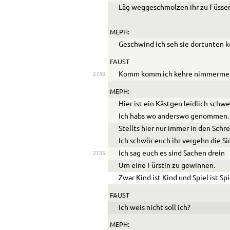
Läg weggeschmolzen ihr zu Füsse
MEPH:
Geschwind ich seh sie dortunten
FAUST
Komm komm ich kehre nimmerme
2730
MEPH:
Hier ist ein Kästgen leidlich schw
Ich habs wo anderswo genommen.
Stellts hier nur immer in den Schre
Ich schwör euch ihr vergehn die Si
Ich sag euch es sind Sachen drein
2735
Um eine Fürstin zu gewinnen.
Zwar Kind ist Kind und Spiel ist Spi
FAUST
Ich weis nicht soll ich?
MEPH: