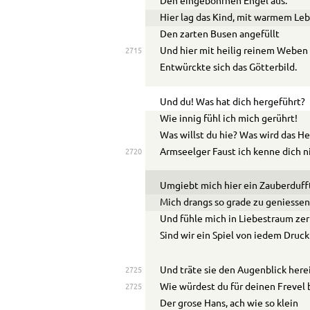
Den eingebohrnen Engel aus.
Hier lag das Kind, mit warmem Le
Den zarten Busen angefüllt
Und hier mit heilig reinem Weben
2715
Entwürckte sich das Götterbild.
Und du! Was hat dich hergeführt?
Wie innig fühl ich mich gerührt!
Was willst du hie? Was wird das He
Armseelger Faust ich kenne dich n
2720
Umgiebt mich hier ein Zauberduff
Mich drangs so grade zu geniessen
Und fühle mich in Liebestraum zer
Sind wir ein Spiel von iedem Druck 
Und träte sie den Augenblick here
2725
Wie würdest du für deinen Frevel
2725
Der grose Hans, ach wie so klein