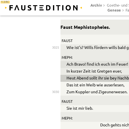
1.3 RC
Archiv
Goethe- und S
Genese
Fa
Faust
Mephistopheles
.
FAUST
Wie ist’s? Wills fördern wills bald 
3025
MEPH:
Ach Bravo! find ich euch im Feuer!
In kurzer Zeit ist Gretgen euer,
Heut Abend sollt ihr sie bey Nach
Das ist ein Weib wie auserlesen,
Zum Kuppler und Zigeunerwesen.
3030
FAUST
Sie ist mir lieb.
MEPH:
Doch gehts nic