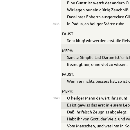
Eine Gunst ist werth der andern Gu
Wir legen nur ein gültig Zeuchniß 
Dass ihres Ehherrn ausgereckte Gl
In Padua, an heilger Stätte ruhn.
3035
FAUST
Sehr klug! wir werden erst die Re
MEPH:
Sancta Simplicitas
! Darum ist’s nic
Bezeugt nur, ohne viel zu wissen.
FAUST.
Wenn er nichts bessers hat, so ist 
MEPH:
O heilger Mann da wärt ihr’s nun!
3040
Es ist gewiss das erst in eurem Leb
Daß ihr falsch Zeugniss abgelegt.
Habt ihr von Gott, der Welt, und wa
Vom Menschen, und was ihm in Kop