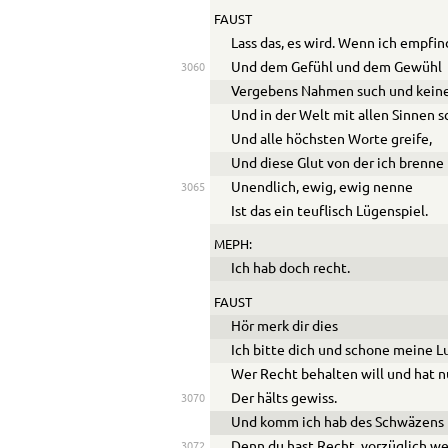
FAUST
Lass das, es wird. Wenn ich empfi
Und dem Gefühl und dem Gewühl
3060
Vergebens Nahmen such und kein
Und in der Welt mit allen Sinnen 
Und alle höchsten Worte greife,
Und diese Glut von der ich brenne
Unendlich, ewig, ewig nenne
3065
Ist das ein teuflisch Lügenspiel.
MEPH:
Ich hab doch recht.
FAUST
Hör merk dir dies
Ich bitte dich und schone meine L
Wer Recht behalten will und hat 
Der hälts gewiss.
3070
Und komm ich hab des Schwäzens
Denn du hast Recht, vorzüglich wei
3072