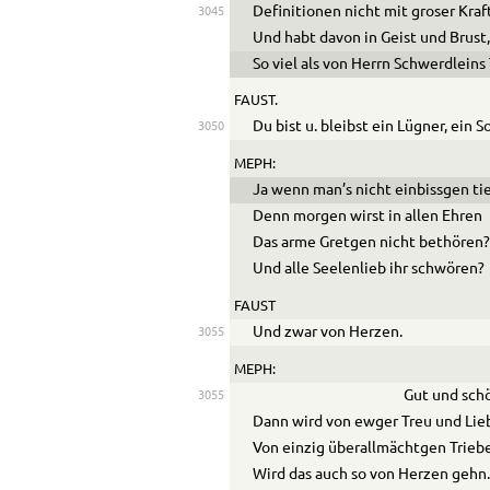
Definitionen nicht mit groser Kra
3045
Und habt davon in Geist und Brust
So viel als von Herrn Schwerdleins
FAUST.
Du bist u. bleibst ein Lügner, ein S
3050
MEPH:
Ja wenn man’s nicht einbissgen ti
Denn morgen wirst in allen Ehren
Das arme Gretgen nicht bethören
Und alle Seelenlieb ihr schwören?
FAUST
Und zwar von Herzen.
3055
MEPH:
Gut und sch
3055
Dann wird von ewger Treu und Lie
Von einzig überallmächtgen Trieb
Wird das auch so von Herzen gehn