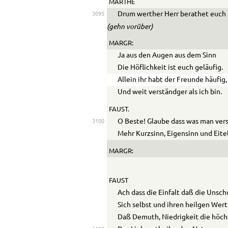
MARTHE
Drum werther Herr berathet euch 
3095
(gehn vorüber)
MARGR:
Ja aus den Augen aus dem Sinn
Die Höflichkeit ist euch geläufig.
Allein ihr habt der Freunde häufig,
Und weit verständger als ich bin.
FAUST.
O Beste! Glaube dass was man ver
3100
Mehr Kurzsinn, Eigensinn und Eitelk
MARGR:
FAUST
Ach dass die Einfalt daß die Unsch
Sich selbst und ihren heilgen Wer
Daß Demuth, Niedrigkeit die höc