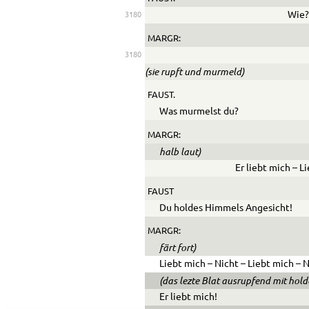
Wie?
3180
MARGR:
3180
(sie rupft und murmeld)
FAUST.
Was murmelst du?
MARGR:
halb laut)
Er liebt mich – L
FAUST
Du holdes Himmels Angesicht!
MARGR:
färt fort)
Liebt mich – Nicht – Liebt mich – N
(das lezte Blat ausrupfend mit hold
Er liebt mich!