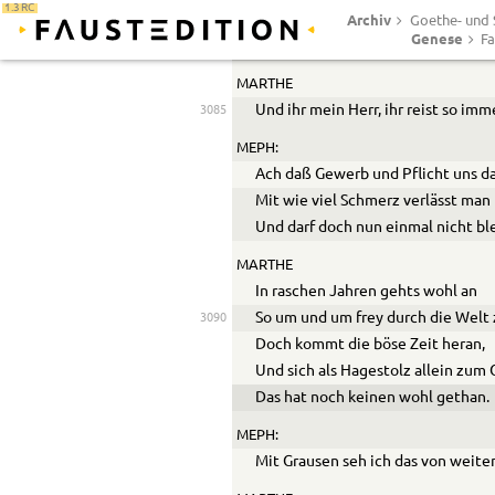
1.3 RC
Archiv
Die Mutter ist gar zu genau.
Goethe- und S
Genese
Fa
(gehn vorüber)
MARTHE
Und ihr mein Herr, ihr rei
s
t so imme
3085
MEPH:
Ach daß Gewerb und Pflicht uns da
Mit wie viel Schmerz verlässt ma
Und darf doch nun einmal nicht bl
MARTHE
In raschen Jahren gehts wohl an
So um und um frey durch die Welt z
3090
Doch kommt die böse Zeit heran,
Und sich als Hagestolz allein zum 
Das hat noch keinen wohl gethan.
MEPH:
Mit Grausen seh ich das von weite