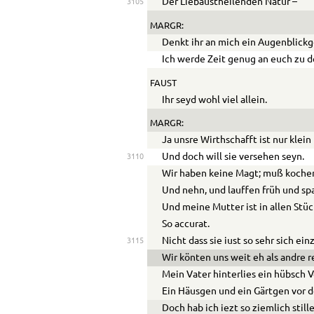
Der Liebaustheilenden Natur –
3105
MARGR:
Denkt ihr an mich ein Augenblick
Ich werde Zeit genug an euch zu 
FAUST
Ihr seyd wohl viel allein.
MARGR:
Ja unsre Wirthschafft ist nur klein
Und doch will sie versehen seyn.
3110
Wir haben keine Magt; muß kochen,
Und nehn, und lauffen früh und spa
Und meine Mutter ist in allen Stüc
So accurat.
Nicht dass sie iust so sehr sich ei
3115
Wir könten uns weit eh als andre 
Mein Vater hinterlies ein hübsch
Ein Häusgen und ein Gärtgen vor d
Doch hab ich iezt so ziemlich still