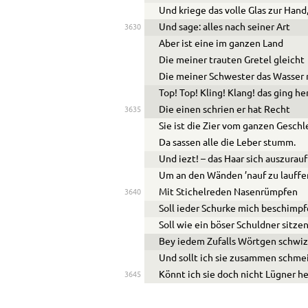
Und kriege das volle Glas zur Hand
Und sage: alles nach seiner Art
3630
Aber ist eine im ganzen Land
Die meiner trauten Gretel gleicht
Die meiner Schwester das Wasser 
Top! Top! Kling! Klang! das ging h
Die einen schrien er hat Recht
3635
Sie ist die Zier vom ganzen Geschl
Da sassen alle die Leber stumm.
Und iezt! – das Haar sich auszurau
Um an den Wänden ’nauf zu lauffe
Mit Stichelreden Nasenrümpfen
3640
Soll ieder Schurke mich beschimpf
Soll wie ein böser Schuldner sitze
Bey iedem Zufalls Wörtgen schwiz
Und sollt ich sie zusammen schme
Könnt ich sie doch nicht Lügner he
3645