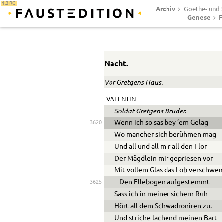
1.3 RC
Archiv
Goethe- und S
Genese
F
Nacht.
Vor Gretgens Haus.
VALENTIN
Soldat Gretgens Bruder.
Wenn ich so sas bey ’em Gelag
3620
Wo mancher sich berühmen mag
Und all und all mir all den Flor
Der Mägdlein mir gepriesen vor
Mit vollem Glas das Lob verschw
– Den Ellebogen aufgestemmt
3625
Sass ich in meiner sichern Ruh
Hört all dem Schwadroniren zu.
Und striche lachend meinen Bart