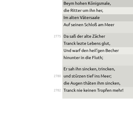
Beym hohen Königsmale,
die Ritter um ihn her,
Im alten Vätersaale
Auf seinen Schloß am Meer
Da saß der alte Zächer
2775
Tranck lezte Lebens glut,
Und warf den heil’gen Becher
hinunter in die Fluth;
Er sah ihn sincken, trincken,
und stürzen tief ins Meer;
2780
die Augen thäten ihm sincken,
Tranck nie keinen Tropfen mehr!
2782