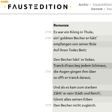
1.3 RC
Archiv
Staatsbibliot
Genese
Fau
Romanze
Es war ein König in Thule,
2759
ein’ goldnen Becher er hätt’
2760
empfangen von seiner Bule
Auf ihren Todes Bett:
Den Becher hätt’ er lieber,
Tranck d’raus bey jedem Schmaus,
die Augen gingen ihm über
2765
so offt er tranck daraus;
Und als es kam zum sterben
Zählt’ er sein Städt und Reich’,
Gönnt alles seinen Erben
Den Becher nicht zugleich.
2770