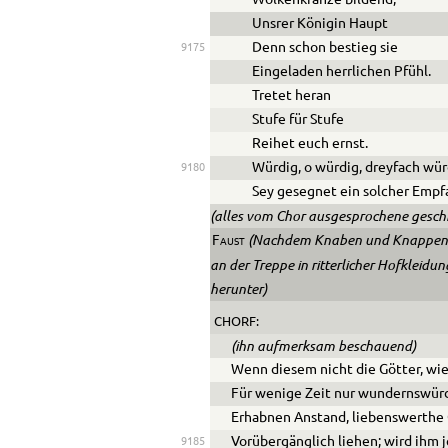
Unsrer Königin Haupt
Denn schon bestieg sie
9175
Eingeladen herrlichen Pfühl.
Tretet heran
Stufe für Stufe
Reihet euch ernst.
Würdig, o würdig, dreyfach wür
9180
Sey gesegnet ein solcher Empf
(alles vom Chor ausgesprochene gesch
(Nachdem Knaben und Knappen in
Faust
an der Treppe in ritterlicher Hofkleid
herunter)
CHORF:
(ihn aufmerksam beschauend)
Wenn diesem nicht die Götter, wie 
Für wenige Zeit nur wundernswürd
Erhabnen Anstand, liebenswerthe
Vorübergänglich liehen; wird ihm 
9185