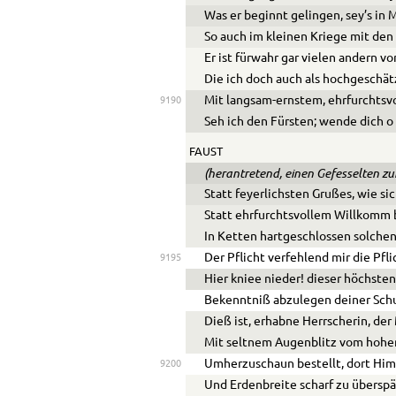
Was er beginnt gelingen, sey’s in 
So auch im kleinen Kriege mit den
Er ist fürwahr gar vielen andern vo
Die ich doch auch als hochgeschät
Mit langsam-ernstem, ehrfurchtsvo
9190
Seh ich den Fürsten; wende dich o
FAUST
(herantretend, einen Gefesselten zur
Statt feyerlichsten Grußes, wie si
Statt ehrfurchtsvollem Willkomm b
In Ketten hartgeschlossen solche
Der Pflicht verfehlend mir die Pfl
9195
Hier kniee nieder! dieser höchsten
Bekenntniß abzulegen deiner Schu
Dieß ist, erhabne Herrscherin, de
Mit seltnem Augenblitz vom hoh
Umherzuschaun bestellt, dort Hi
9200
Und Erdenbreite scharf zu überspä