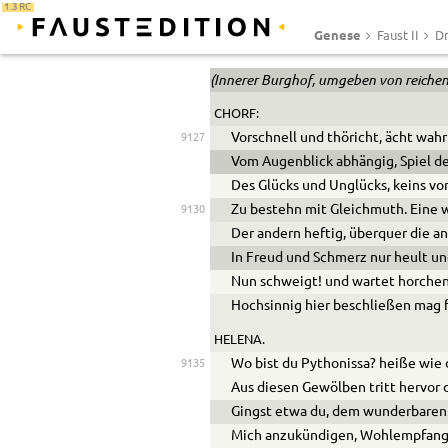
1.3 RC
Genese
Faust II
Dr
(Innerer Burghof, umgeben von reichen
CHORF:
Vorschnell und thöricht, ächt wah
9127
Vom Augenblick abhängig, Spiel d
Des Glücks und Unglücks, keins von
Zu bestehn mit Gleichmuth. Eine w
9130
Der andern heftig, überquer die an
In Freud und Schmerz nur heult und
Nun schweigt! und wartet horchen
Hochsinnig hier beschließen mag f
HELENA.
Wo bist du Pythonissa? heiße wie 
9135
Aus diesen Gewölben tritt hervor 
Gingst etwa du, dem wunderbaren
Mich anzukündigen, Wohlempfang 