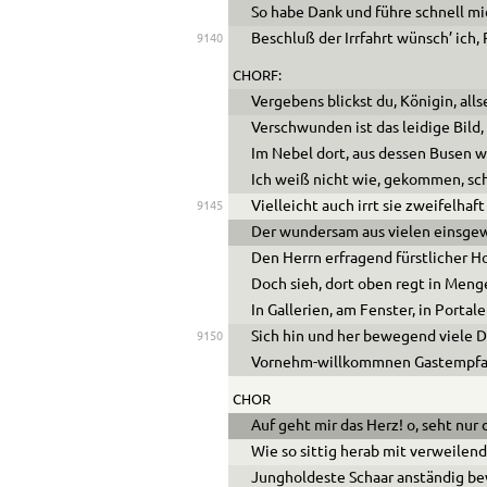
So habe Dank und führe schnell mi
Beschluß der Irrfahrt wünsch’ ich,
9140
CHORF:
Vergebens blickst du, Königin, alls
Verschwunden ist das leidige Bild, 
Im Nebel dort, aus dessen Busen wi
Ich weiß nicht wie, gekommen, sch
Vielleicht auch irrt sie zweifelhaf
9145
Der wundersam aus vielen einsge
Den Herrn erfragend fürstlicher 
Doch sieh, dort oben regt in Menge
In Gallerien, am Fenster, in Portal
Sich hin und her bewegend viele D
9150
Vornehm-willkommnen Gastempfan
CHOR
Auf geht mir das Herz! o, seht nur 
Wie so sittig herab mit verweilen
Jungholdeste Schaar anständig b