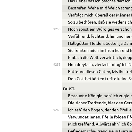
Das
Ue
bel das ich brachte darf ich
Bestrafen. Wehe mir! Welch stren
Verfolgt mich, überall der Männer
So zu bethören, daß sie weder sic
Noch sonst ein Würdiges verschon
9250
Verführend, fechtend, hin und her
Halbgötter, Helden, Götter, ja Dä
Sie führten mich im Irren her und h
Einfach die Welt verwirrt ich, dop
Nun dreyfach, vierfach bring’ ich 
9255
Entferne diesen Guten, laß ihn frei
Den Gottbethörten treffe keine 
FAUST.
Erstaunt o Königin, seh’ ich zuglei
Die sicher Treffende, hier den Get
Ich seh’ den Bogen, der den Pfeil 
9260
Verwundet jenen. Pfeile folgen Pf
Mich treffend. Allwärts ahn’ ich ü
Gefiedert schwirrend sie in Burg 