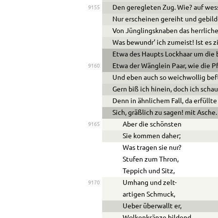
Den geregleten Zug. Wie? auf wes
9155
Nur erscheinen gereiht und gebilde
Von Jünglingsknaben das herrliche
Was bewundr’ ich zumeist! Ist es z
Etwa des Haupts Lockhaar um die 
Etwa der Wänglein Paar, wie die Pf
9160
Und eben auch so weichwollig be
Gern biß ich hinein, doch ich scha
Denn in ähnlichem Fall, da erfüllt
Sich, gräßlich zu sagen! mit Asche.
Aber die schönsten
9165
Sie kommen daher;
Was tragen sie nur?
Stufen zum Thron,
Teppich und Sitz,
Umhang und zelt-
9170
artigen Schmuck,
Ue
ber überwallt er,
Wolkenkränze bildend,