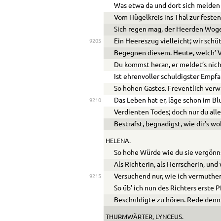
Was etwa da und dort sich melden
Vom Hügelkreis ins Thal zur feste
Sich regen mag, der Heerden Woge
Ein Heereszug vielleicht; wir schü
9205
Begegnen diesem. Heute, welch’ 
Du kommst heran, er meldet’s nich
Ist ehrenvoller schuldigster Empf
So hohen Gastes. Freventlich verw
Das Leben hat er, läge schon im Bl
9210
Verdienten Todes; doch nur du alle
Bestrafst, begnadigst, wie dir’s woh
HELENA.
So hohe Würde wie du sie vergönn
Als Richterin, als Herrscherin, und 
Versuchend nur, wie ich vermuthen
9215
So üb’ ich nun des Richters erste P
Beschuldigte zu hören. Rede denn
THURMWÄRTER, LYNCEUS.