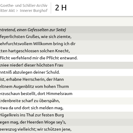
angsam-ernstem, ehrfurchtsvoll gehaltnem Schritt
Goethe- und Schiller-Archiv
2 H
itter Akt
Innerer Burghof
ch den Fürsten; wende dich o Königin!
ntretend, einen Gefesselten zur Seite)
 feyerlichsten Grußes, wie sich ziemte,
 ehrfurchtsvollem Willkomm bring ich dir
tten hartgeschlossen solchen Knecht,
flicht verfehlend mir die Pflicht entwand.
kniee nieder! dieser höchsten Frau
ntniß abzulegen deiner Schuld.
ist, erhabne Herrscherin, der Mann
seltnem Augenblitz vom hohen Thurm
rzuschaun bestellt, dort Himmelsraum
rdenbreite scharf zu überspähn,
twa da und dort sich melden mag,
ügelkreis ins Thal zur festen Burg
regen mag, der Heerden Woge sey’s,
eereszug vielleicht; wir schützen jene,