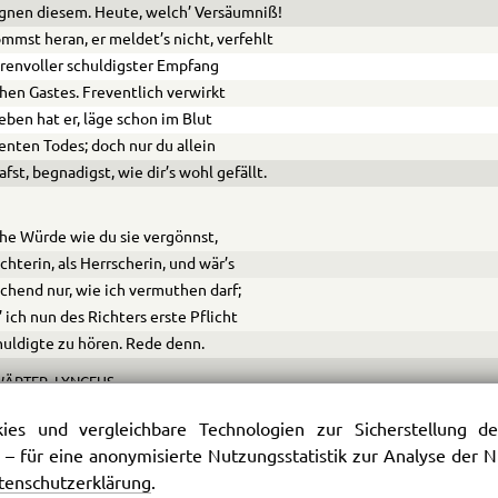
nen diesem. Heute, welch’ Versäumniß!
mmst heran, er meldet’s nicht, verfehlt
hrenvoller schuldigster Empfang
hen Gastes. Freventlich verwirkt
eben hat er, läge schon im Blut
enten Todes; doch nur du allein
afst, begnadigst, wie dir’s wohl gefällt.
he Würde wie du sie vergönnst,
ichterin, als Herrscherin, und wär’s
chend nur, wie ich vermuthen darf;
’ ich nun des Richters erste Pflicht
uldigte zu hören. Rede denn.
ÄRTER, LYNCEUS.
ß mich knieen, laß mich schauen,
es und vergleichbare Technologien zur Sicherstellung der
ß mich sterben, laß mich leben,
 – für eine anonymisierte Nutzungsstatistik zur Analyse der
enn schon bin ich hingegeben
tenschutzerklärung
.