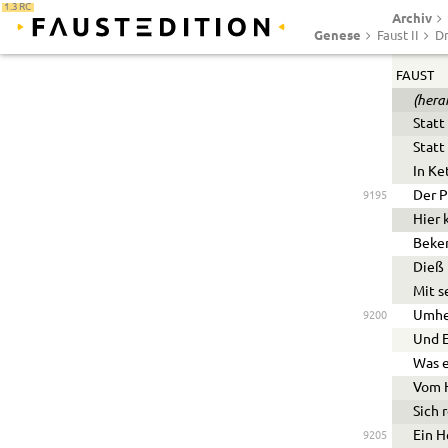
1.3 RC
Archiv
Mit l
9190
Genese
Faust II
Dr
Seh i
FAUST
(hera
Statt
Statt
In Ke
Der P
9195
Hier 
Beken
Dieß 
Mit 
Umhe
9200
Und E
Was e
Vom H
Sich 
Ein H
9205