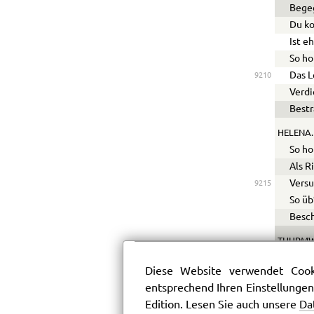
Begeg
Du ko
Ist e
So ho
Das L
9210
Verdi
Bestr
HELENA.
So ho
Als R
Versu
9215
So üb
Besch
THURMW
La
Diese Website verwendet Cooki
La
entsprechend Ihren Einstellungen
D
9220
Edition. Lesen Sie auch unsere
Da