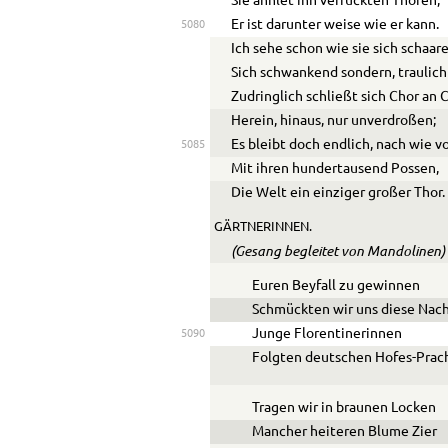
Sie ähnlet ihn verrückten Thoren,
Er ist darunter weise wie er kann.
5080
Ich sehe schon wie sie sich schaar
Sich schwankend sondern, traulich
Zudringlich schließt sich Chor an C
Herein, hinaus, nur unverdroßen;
Es bleibt doch endlich, nach wie vo
5085
Mit ihren hundertausend Possen,
Die Welt ein einziger großer Thor.
GÄRTNERINNEN.
(Gesang begleitet von Mandolinen)
Euren Beyfall zu gewinnen
Schmückten wir uns diese Nac
Junge Florentinerinnen
5090
Folgten deutschen Hofes-Prach
Tragen wir in braunen Locken
Mancher
heiteren Blume Zier