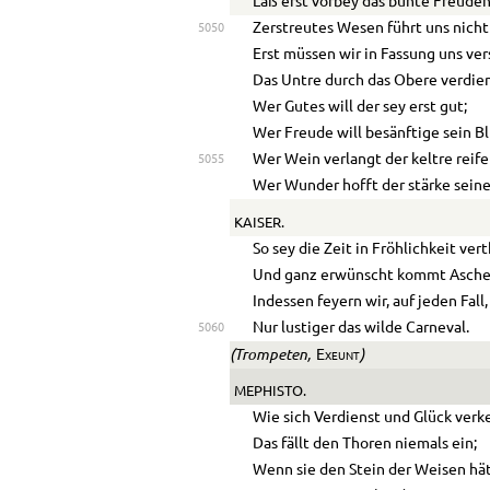
Laß erst vorbey das bunte Freuden
Zerstreutes Wesen führt uns nicht
5050
Erst müssen wir in Fassung uns ve
Das Untre durch das Obere verdie
Wer Gutes will der sey erst gut;
Wer Freude will besänftige sein Bl
Wer Wein verlangt der keltre reife
5055
Wer Wunder hofft der stärke sein
KAISER.
So sey die Zeit in Fröhlichkeit ver
Und ganz erwünscht kommt Asche
Indessen feyern wir, auf jeden Fall,
Nur lustiger das wilde Carneval.
5060
(Trompeten,
)
Exeunt
MEPHISTO.
Wie sich Verdienst und Glück verk
Das fällt den Thoren niemals ein;
Wenn sie den Stein der Weisen hä