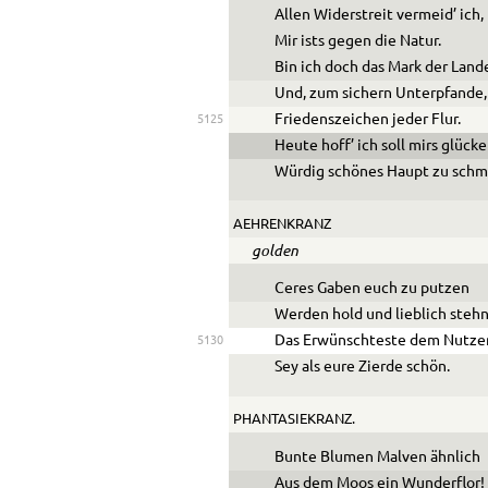
Allen Widerstreit vermeid’ ich,
Mir ists gegen die Natur.
Bin ich doch das Mark der Land
Und, zum sichern Unterpfande,
Friedenszeichen jeder Flur.
5125
Heute hoff’ ich soll mirs glück
Würdig schönes Haupt zu schm
AE
HRENKRANZ
golden
Ceres Gaben euch zu putzen
Werden hold und lieblich steh
Das Erwünschteste dem Nutze
5130
Sey als eure Zierde schön.
PHANTASIEKRANZ.
Bunte Blumen Malven ähnlich
Aus dem Moos ein Wunderflor!