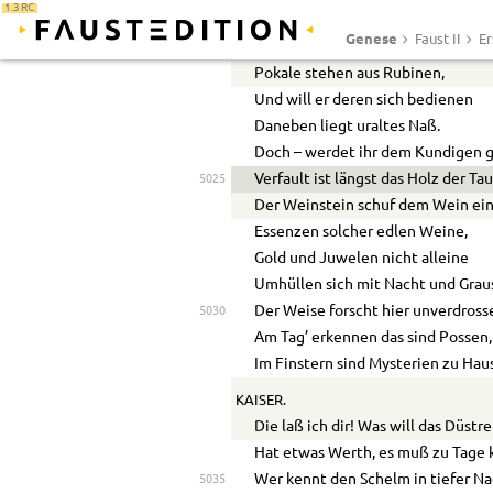
1.3 RC
Von goldnen Humpen, Schüsseln, T
Genese
Faust II
Er
Sieht er sich Reihen aufgestellt.
5020
Pokale stehen aus Rubinen,
Und will er deren sich bedienen
Daneben liegt uraltes Naß.
Doch – werdet ihr dem Kundigen 
Verfault ist längst das Holz der Ta
5025
Der Weinstein schuf dem Wein ein
Essenzen solcher edlen Weine,
Gold und Juwelen nicht alleine
Umhüllen sich mit Nacht und Grau
Der Weise forscht hier unverdross
5030
Am Tag’ erkennen das sind Possen,
Im Finstern sind Mysterien zu Hau
KAISER.
Die laß ich dir! Was will das Düst
Hat etwas Werth, es muß zu Tage
Wer kennt den Schelm in tiefer N
5035