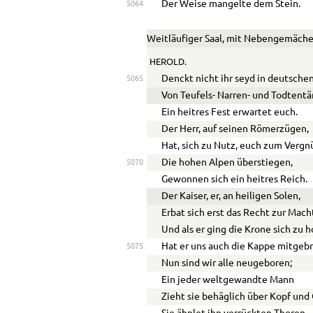
Der Weise mangelte dem Stein.
5064
Weitläufiger Saal, mit Nebengemäche
HEROLD.
Denckt nicht ihr seyd in deutsche
5065
Von Teufels- Narren- und Todtentä
Ein heitres Fest erwartet euch.
Der Herr, auf seinen Römerzügen,
Hat, sich zu Nutz, euch zum Vergn
Die hohen Alpen überstiegen,
5070
Gewonnen sich ein heitres Reich.
Der Kaiser, er, an heiligen Solen,
Erbat sich erst das Recht zur Mach
Und als er ging die Krone sich zu h
Hat er uns auch die Kappe mitgebr
5075
Nun sind wir alle neugeboren;
Ein jeder weltgewandte Mann
Zieht sie behäglich über Kopf und