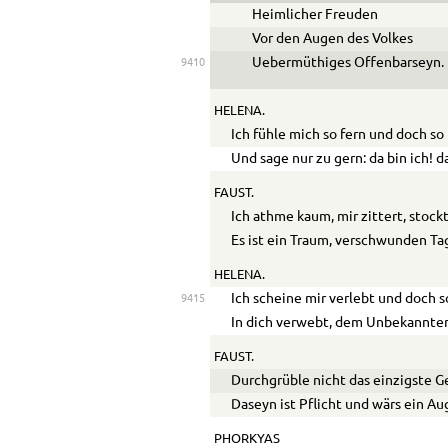
Heimlicher Freuden
Vor den Augen des Volkes
Ue
bermüthiges Offenbarseyn.
9410
HELENA.
Ich fühle mich so fern und doch so
Und sage nur zu gern: da bin ich! d
FAUST.
Ich athme kaum, mir zittert, stock
Es ist ein Traum, verschwunden Ta
HELENA.
Ich scheine mir verlebt und doch s
9415
In dich verwebt, dem Unbekannten
FAUST.
Durchgrüble nicht das einzigste G
Daseyn ist Pflicht und wärs ein Au
PHORKYAS