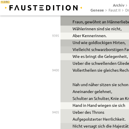
Ilios und der ängstlich-
1.3 RC
Archiv
Labyrinthischen Kummerfahrt.
Genese
Faust II
Dr
Fraun, gewöhnt an Männerlieb
Wählerinnen sind sie nicht,
Aber Kennerinnen.
9395
Und wie goldlockigen Hirten,
Vielleicht schwarzborstigen F
Wie es bringt die Gelegenheit,
Ue
ber die schwellenden Gliede
Vollertheilen sie gleiches Rech
9400
Nah und näher sitzen sie schon
Aneinander gelehnet,
Schulter an Schulter, Knie an K
Hand in Hand wiegen sie sich
Ue
ber des Throns
9405
Aufgepolsterter Herrlichkeit.
Nicht versagt sich die Majestät