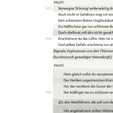
FAUST.
Verwegne Störung! widerwärtig dri
9435
Auch nicht in Gefahren mag ich si
Den schönsten Boten Unglücksbots
Du Häßlichste gar nur schlimme Bo
Doch dießmal soll dirs nicht gerat
Erschüttere du die Lüfte. Hier ist 
9440
Und selbst Gefahr erschiene nur al
(Signale, Explosionen von den Thürmen
Durchmarsch gewaltiger Heereskraft.)
FAUST.
Nein gleich sollst du versamm
Der Helden ungetrennten Kreis
Nur der verdient die Gunst der
Der kräftigst sie zu schützen w
9445
(Zu den Heerführern, die sich von 
Mit angehaltnem stillen Wüthe