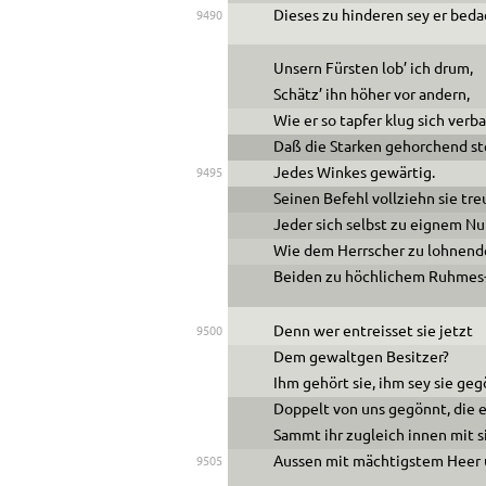
Dieses zu hinderen sey er beda
9490
Unsern Fürsten lob’ ich drum,
Schätz’ ihn höher vor andern,
Wie er so tapfer klug sich verb
Daß die Starken gehorchend s
Jedes Winkes gewärtig.
9495
Seinen Befehl vollziehn sie tre
Jeder sich selbst zu eignem Nu
Wie dem Herrscher zu lohnen
Beiden zu höchlichem Ruhmes
Denn wer entreisset sie jetzt
9500
Dem gewaltgen Besitzer?
Ihm gehört sie, ihm sey sie geg
Doppelt von uns gegönnt, die e
Sammt ihr zugleich innen mit 
Aussen mit mächtigstem Heer
9505