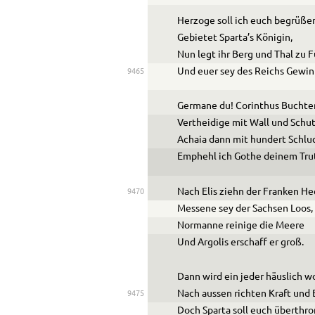
Herzoge soll ich euch begrüße
Gebietet Sparta’s Königin,
Nun legt ihr Berg und Thal zu 
Und euer sey des Reichs Gewin
9465
Germane du! Corinthus Buchte
Vertheidige mit Wall und Schut
Achaia dann mit hundert Schlu
Emphehl ich Gothe deinem Tru
Nach Elis ziehn der Franken He
9470
Messene sey der Sachsen Loos,
Normanne reinige die Meere
Und Argolis erschaff er groß.
Dann wird ein jeder häuslich 
Nach aussen richten Kraft und B
9475
Doch Sparta soll euch überthr