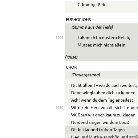
Grimmige Pein.
EUPHORIONS
(Stimme aus der Tiefe)
Laß mich im düstern Reich,
9905
Mutter, mich nicht allein!
Pause)
CHOR
(Trauergesang)
Nicht allein! – wo du auch weilest,
Denn wir glauben dich zu kennen,
Ach! wenn du dem Tag enteilest
Wird kein Herz von dir sich trenne
9910
Wüßten wir doch kaum zu klagen,
Neidend singen wir dein Loos:
Dir in klar und trüben Tagen
Lied und Muth war schön und groß