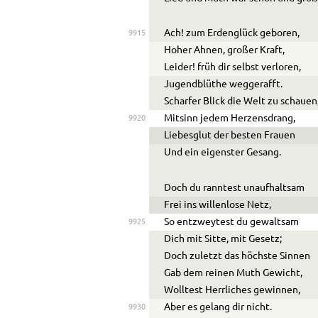
Ach! zum Erdenglück geboren,
9915
Hoher Ahnen, großer Kraft,
Leider! früh dir selbst verloren,
Jugendblüthe weggerafft.
Scharfer Blick die Welt zu schauen
Mitsinn jedem Herzensdrang,
9920
Liebesglut der besten Frauen
Und ein eigenster Gesang.
Doch du ranntest unaufhaltsam
Frei ins willenlose Netz,
So entzweytest du gewaltsam
9925
Dich mit Sitte, mit Gesetz;
Doch zuletzt das höchste Sinnen
Gab dem reinen Muth Gewicht,
Wolltest Herrliches gewinnen,
Aber es gelang dir nicht.
9930