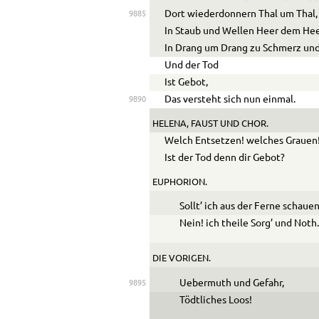
Dort wiederdonnern Thal um Thal,
9885
In Staub und Wellen Heer dem Hee
In Drang um Drang zu Schmerz und
Und der Tod
Ist Gebot,
Das versteht sich nun einmal.
9890
HELENA
,
FAUST
UND
CHOR
.
Welch Entsetzen! welches Grauen
Ist der Tod denn dir Gebot?
EUPHORION.
Sollt’ ich aus der Ferne schauen
Nein! ich theile Sorg’ und Noth
DIE VORIGEN.
Ue
bermuth und Gefahr,
9895
Tödtliches Loos!