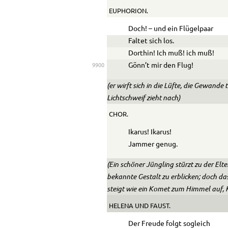
EUPHORION.
Doch! – und ein Flügelpaar
Faltet sich los.
Dorthin! Ich muß! ich muß!
Gönn’t mir den Flug!
9900
(er wirft sich in die Lüfte, die Gewande
Lichtschweif zieht nach)
CHOR.
Ikarus! Ikarus!
Jammer genug.
(Ein schöner Jüngling stürzt zu der El
bekannte Gestalt zu erblicken; doch da
steigt wie ein Komet zum Himmel auf, K
HELENA
UND
FAUST
.
Der Freude folgt sogleich