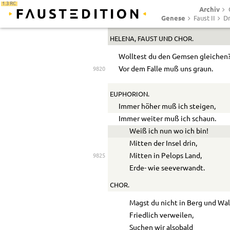
1.3 RC
Archiv
Nah wär ich gern.
Genese
Faust II
Dr
(er springt immer höher Fels auf)
HELENA
,
FAUST
UND
CHOR
.
Wolltest du den Gemsen gleichen
Vor dem Falle muß uns graun.
9820
EUPHORION.
Immer höher muß ich steigen,
Immer weiter muß ich schaun.
Weiß ich nun wo ich bin!
Mitten der Insel drin,
Mitten in Pelops Land,
9825
Erde- wie seeverwandt.
CHOR.
Magst du nicht in Berg und Wa
Friedlich verweilen,
Suchen wir alsobald