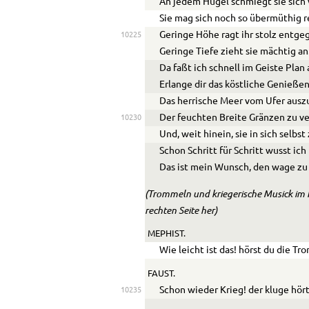
An jedem Hügel schmiegt sie sich 
Sie mag sich noch so übermüthig r
Geringe Höhe ragt ihr stolz entge
10225
Geringe Tiefe zieht sie mächtig an
Da faßt ich schnell im Geiste Plan 
Erlange dir das köstliche Genieße
Das herrische Meer vom Ufer ausz
Der feuchten Breite Gränzen zu v
10230
Und, weit hinein, sie in sich selbst
Schon Schritt für Schritt wusst ich
Das ist mein Wunsch, den wage zu
(Trommeln und kriegerische Musick im 
rechten Seite her)
MEPHIST.
Wie leicht ist das! hörst du die T
FAUST.
Schon wieder Krieg! der kluge hört
10235