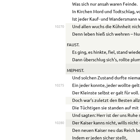
Was sich nur ansah waren Feinde.
In Kirchen Mord und Todtschlag, v
Ist jeder Kauf- und Wandersmann v
Und allen wuchs die Kühnheit nich
10270
Denn leben hieß sich wehren – Nun
FAUST.
Es ging, es hinkte, fiel, stand wiede
Dann überschlug sich’s, rollte plu
MEPHIST.
Und solchen Zustand durfte niema
Ein jeder konnte, jeder wollte gelt
10275
Der Kleinste selbst er galt für voll.
Doch war’s zuletzt den Besten allz
Die Tüchtigen sie standen auf mit 
Und sagten: Herr ist der uns Ruhe 
Der Kaiser kanns nicht, wills nicht
10280
Den neuen Kaiser neu das Reich b
Indem er jeden sicher stellt,