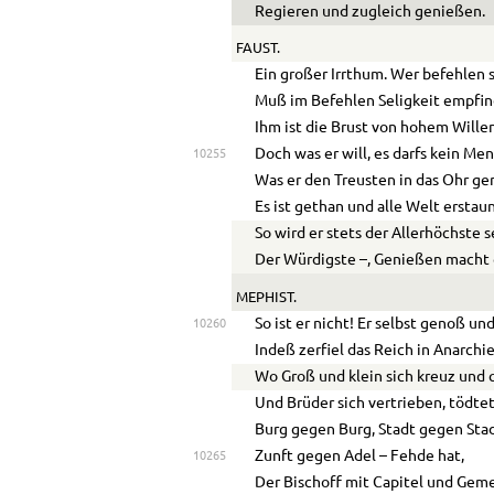
Regieren und zugleich genießen.
FAUST.
Ein großer Irrthum. Wer befehlen s
Muß im Befehlen Seligkeit empfin
Ihm ist die Brust von hohem Willen
Doch was er will, es darfs kein Me
10255
Was er den Treusten in das Ohr ge
Es ist gethan und alle Welt erstaun
So wird er stets der Allerhöchste s
Der Würdigste –, Genießen macht
MEPHIST.
So ist er nicht! Er selbst genoß un
10260
Indeß zerfiel das Reich in Anarchie
Wo Groß und klein sich kreuz und
Und Brüder sich ver
tri
eben, tödte
Burg gegen Burg, Stadt gegen Stad
Zunft gegen Adel – Fehde hat,
10265
Der Bischoff mit Capitel und Gem