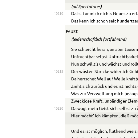
(ad Spectatores)
Da ist für mich nichts Neues zu er
10210
Das kenn ich schon seit hundertta
FAUST.
(leidenschaftlich fortfahrend)
Sie schleicht heran, an aber taus
Unfruchtbar selbst Unfruchtbarkei
Nun schwillt’s und wächst und roll
Der wüsten Strecke widerlich Gebi
10215
Da herrschet Well auf Welle kraft
Zieht sich zurück und es ist nichts 
Was zur Verzweiflung mich beängs
Zwecklose Kraft, unbändiger Elem
Da wagt mein Geist sich selbst zu 
10220
Hier möcht’ ich kämpfen, dieß möc
Und es ist möglich, fluthend wie si