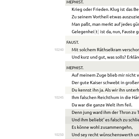
MEPHIST.
Krieg oder Frieden. Klug ist das 
Zu seinem Vortheil etwas auszuzi
Man paßt, man merkt auf jedes gü
Gelegenhei
[
t
]
ist da, nun, Fauste g
FAUST.
Mit solchem Räthselkram verscho
10240
Und kurz und gut, was solls? Erklär
MEPHIST.
Auf meinem Zuge blieb mir nicht 
Der gute Kaiser schwebt in großen
Du kennst ihn ja. Als wir ihn unter
Ihm falschen Reichthum in die Hän
10245
Da war die ganze Welt ihm feil.
Denn jung ward ihm der Thron zu T
Und ihm beliebt’ es falsch zu schli
Es könne wohl zusammengehn,
Und sey recht wünschenswerth un
10250