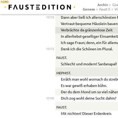
1.3 RC
Archiv
Ehrwürdig steigt es dort, doch an 
Goe
Genese
Faust II
Vi
Da zischt’s und pißts, in tausend K
Dann aber ließ ich allerschönsten 
10170
Vertraut-bequeme Häuslein bauen
Verbrächte da gränzenlose Zeit
In allerliebst-geselliger Einsamkeit
Ich sage Fraun; denn, ein für allema
Denk ich die Schönen im Plural.
10175
FAUST.
Schlecht und modern! Sardanapal!
MEPHIST.
Erräth man wohl wornach du streb
Es war gewiß erhaben kühn.
Der du dem Mond um so viel näher
Dich zog wohl deine Sucht dahin?
10180
FAUST.
Mit nichten! Dieser Erdenkreis