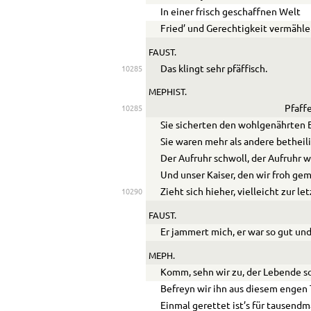
In einer frisch geschaffnen Welt
Fried’ und Gerechtigkeit vermähle
FAUST.
Das klingt sehr pfäffisch.
10285
MEPHIST.
Pfaff
10285
Sie sicherten den wohlgenährten 
Sie waren mehr als andere betheili
Der Aufruhr schwoll, der Aufruhr w
Und unser Kaiser, den wir froh ge
Zieht sich hieher, vielleicht zur le
10290
FAUST.
Er jammert mich, er war so gut und
MEPH.
Komm, sehn wir zu, der Lebende so
Befreyn wir ihn aus diesem engen 
Einmal gerettet ist’s für tausendm