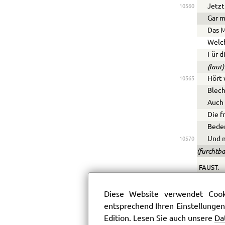
Jetzt
10560
Gar m
Das M
Welch
Für d
(laut)
Hört 
10565
Blech
Auch 
Die f
Beden
Und m
10570
(furchtb
FAUST.
Der H
Nur h
Diese Website verwendet Cooki
Ein r
entsprechend Ihren Einstellungen
Schon
Edition. Lesen Sie auch unsere
Da