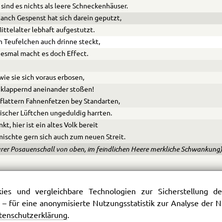
 sind es nichts als leere Schneckenhäuser.
anch Gespenst hat sich darein geputzt,
ittelalter lebhaft aufgestutzt.
 Teufelchen auch drinne steckt,
iesmal macht es doch Effect.
wie sie sich voraus erbosen,
klappernd aneinander stoßen!
flattern Fahnenfetzen bey Standarten,
rischer Lüftchen ungeduldig harrten.
kt, hier ist ein altes Volk bereit
ischte gern sich auch zum neuen Streit.
arer Posauenschall von oben, im feindlichen Heere merkliche Schwankung
orizont hat sich verdunkelt,
ie und da bedeutend funkelt
es und vergleichbare Technologien zur Sicherstellung der
other ahnungsvoller Schein;
 – für eine anonymisierte Nutzungsstatistik zur Analyse der
 blutig blinken die Gewehre,
tenschutzerklärung
.