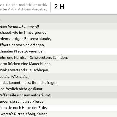
v
Strahlblitz spaltet was ich halte.
Goethe- und Schiller-Archiv
2 H
erter Akt
Auf dem Vorgebirg
.
 oben herunterkommend)
chauet wie im Hintergrunde,
edem zackigen Felsenschlunde,
fnete hervor sich drängen,
chmalen Pfade zu verengen.
elm und Harnisch, Schwerdtern, Schilden,
serm Rücken eine Mauer bilden,
Wink erwartend zuzuschlagen.
e zu den Wissenden)
 das kommt müsst ihr nicht fragen.
abe freylich nicht gesäumt
affensäle ringsum aufgeräumt;
anden sie zu Fuß zu Pferde,
ären sie noch Herrn der Erde,
 waren’s Ritter, König, Kaiser,