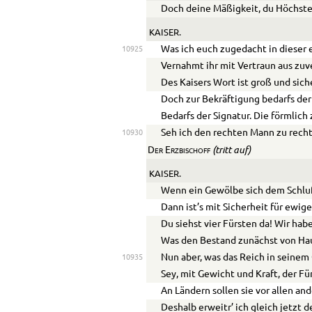
Doch deine Mäßigkeit, du Höchste
KAISER.
Was ich euch zugedacht in dieser 
10925
Vernahmt ihr mit Vertraun aus zu
Des Kaisers Wort ist groß und siche
Doch zur Bekräftigung bedarfs der 
Bedarfs der Signatur. Die förmlich 
Seh ich den rechten Mann zu recht
10930
(tritt auf)
Der Erzbischoff
KAISER.
Wenn ein Gewölbe sich dem Schluß
Dann ist’s mit Sicherheit für ewige
Du siehst vier Fürsten da! Wir habe
Was den Bestand zunächst von Hau
Nun aber, was das Reich in seinem
10935
Sey, mit Gewicht und Kraft, der Fü
An Ländern sollen sie vor allen an
Deshalb erweitr’ ich gleich jetzt 