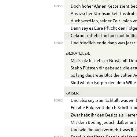
Doch hoher Ahnen Kette zieht bed
10955
Aus rascher Strebsamkeit ins droh
Auch werd ich, seiner Zeit, mich 
Dann sey es Eure Pflicht den Folg
Gekrönt erhebt ihn hoch auf heilig
Und friedlich ende dann was jetzt 
10960
ERZKANZLER.
Mit Stolz in tiefster Brust, mit D
Stehn Fürsten dir gebeugt, die ers
So lang das treue Blut die vollen A
Sind wir der Körper den dein Wille
KAISER.
Und also sey, zum Schluß, was wir 
10965
Für alle Folgezeit durch Schrift un
Zwar habt ihr den Besitz als Herren
Mit dem Beding jedoch daß er unth
Und wie ihr auch vermehrt was ih