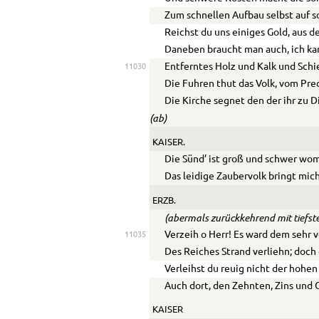
Zum schnellen Aufbau selbst auf 
Reichst du uns einiges Gold, aus 
Daneben braucht man auch, ich ka
Entferntes Holz und Kalk und Schi
11030
Die Fuhren thut das Volk, vom Pred
Die Kirche segnet den der ihr zu D
(ab)
KAISER.
Die Sünd’ ist groß und schwer wom
Das leidige Zaubervolk bringt mic
ERZB.
(abermals zurückkehrend mit tiefs
Verzeih o Herr! Es ward dem sehr
11035
Des Reiches Strand verliehn; doch 
Verleihst du reuig nicht der hohen
Auch dort, den Zehnten, Zins und 
KAISER