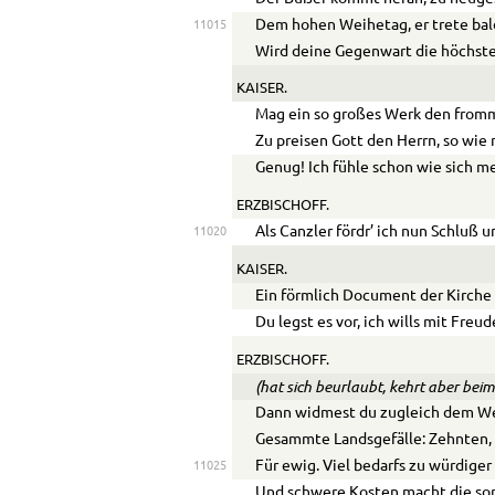
Dem hohen Weihetag, er trete bal
11015
Wird deine Gegenwart die höchste
KAISER.
Mag ein so großes Werk den from
Zu preisen Gott den Herrn, so wie
Genug! Ich fühle schon wie sich me
ERZBISCHOFF.
Als Canzler fördr’ ich nun Schluß u
11020
KAISER.
Ein förmlich Document der Kirche
Du legst es vor, ich wills mit Fre
ERZBISCHOFF.
(hat sich beurlaubt, kehrt aber be
Dann widmest du zugleich dem Wer
Gesammte Landsgefälle: Zehnten, 
Für ewig. Viel bedarfs zu würdige
11025
Und schwere Kosten macht die sor