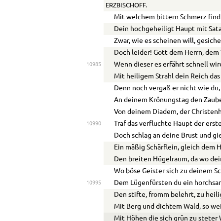
ERZBISCHOFF.
Mit welchem bittern Schmerz find i
Dein hochgeheiligt Haupt mit Sat
Zwar, wie es scheinen will, gesich
Doch leider! Gott dem Herrn, dem
Wenn dieser es erfährt schnell wird
10985
Mit heiligem Strahl dein Reich das
Denn noch vergaß er nicht wie du,
An deinem Krönungstag den Zaube
Von deinem Diadem, der Christen
Traf das verfluchte Haupt der erst
10990
Doch schlag an deine Brust und gie
Ein mäßig Schärflein, gleich dem 
Den breiten Hügelraum, da wo dei
Wo böse Geister sich zu deinem S
Dem Lügenfürsten du ein horchsa
10995
Den stifte, fromm belehrt, zu hei
Mit Berg und dichtem Wald, so weit
Mit Höhen die sich grün zu steter