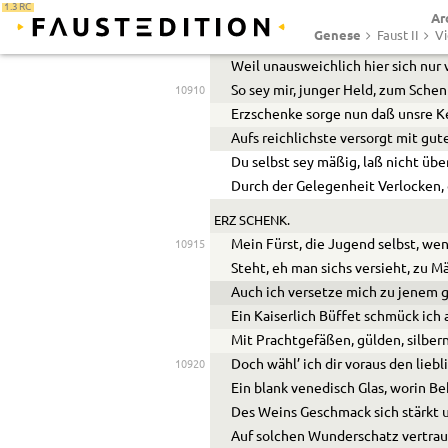
1.3 RC
Ar
KAISER
Genese
Faust II
Vi
(zum Vierten)
Weil unausweichlich hier sich nur
So sey mir, junger Held, zum Sch
10910
Erzschenke sorge nun daß unsre K
Aufs reichlichste versorgt mit gu
Du selbst sey mäßig, laß nicht übe
Durch der Gelegenheit Verlocken, 
ERZ SCHENK.
Mein Fürst, die Jugend selbst, wen
10915
Steht, eh man sichs versieht, zu M
Auch ich versetze mich zu jenem 
Ein Kaiserlich Büffet schmück ich 
Mit Prachtgefäßen, gülden, silbern
Doch wähl’ ich dir voraus den liebl
10920
Ein blank venedisch Glas, worin B
Des Weins Geschmack sich stärkt
Auf solchen Wunderschatz vertraut