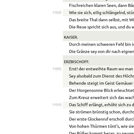
Fischreichen klaren Seen, dann Bä
Wie sie sich, eilig schlängelnd, stü
11000
Das breite Thal dann selbst, mit 
Die Reue spricht sich aus, und du 
KAISER.
Durch meinen schweren Fehl bin ic
Die Gränze sey von dir nach eigne
ERZBISCHOFF.
Erst! der entweihte Raum wo man s
11005
Sey alsobald zum Dienst des Höch
Behende steigt im Geist Gemäuer 
Der Morgensonne Blick erleuchtet
Zum Kreuz erweitert sich das wa
Das Schiff erlängt, erhöht sich zu
11010
Sie strömen brünstig schon, durch
Der erste Glockenruf erscholl durc
Von hohen Thürmen tönt’s, wie si
Der Büßer kommt heran, zu neuge