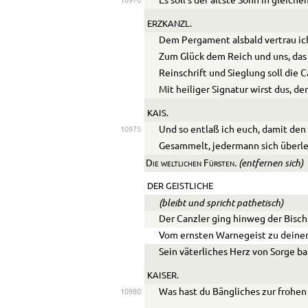
Es soll’s der ältste Sohn in gleich
10970
ERZKANZL.
Dem Pergament alsbald vertrau i
Zum Glück dem Reich und uns, das 
Reinschrift und Sieglung soll die 
Mit heiliger Signatur wirst dus, der
KAIS.
Und so entlaß ich euch, damit den
10975
Gesammelt, jedermann sich überl
. (entfernen sich)
Die weltlichen Fürsten
DER GEISTLICHE
(bleibt und spricht pathetisch)
Der Canzler ging hinweg der Bischo
Vom ernsten Warnegeist zu deine
Sein väterliches Herz von Sorge b
KAISER.
Was hast du Bängliches zur frohen
10980