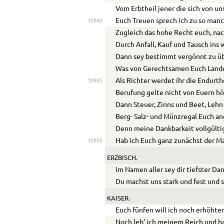
Vom Erbtheil jener die sich von u
Euch Treuen sprech ich zu so man
10940
Zugleich das hohe Recht euch, na
Durch Anfall, Kauf und Tausch ins 
Dann sey bestimmt vergönnt zu ü
Was von Gerechtsamen Euch Lande
Als Richter werdet ihr die Endurthe
10945
Berufung gelte nicht von Euern hö
Dann Steuer, Zinns und Beet, Lehn 
Berg- Salz- und Münzregal Euch an
Denn meine Dankbarkeit vollgülti
Hab ich Euch ganz zunächst der M
10950
ERZBISCH.
Im Namen aller sey dir tiefster Da
Du machst uns
stark
und
fest
und s
KAISER.
Euch fünfen will ich noch erhöht
Noch leb’ ich meinem Reich und ha