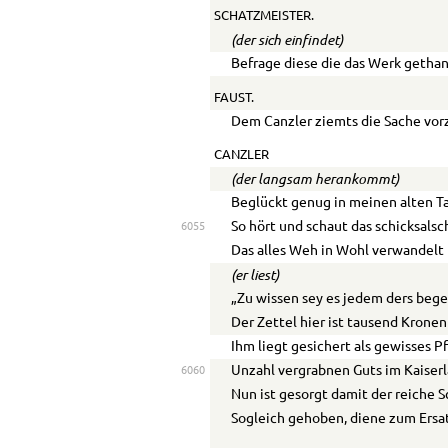
SCHATZMEISTER.
(der sich einfindet)
Befrage diese die das Werk gethan
FAUST.
Dem Canzler ziemts die Sache vor
CANZLER
(der langsam herankommt)
Beglückt genug in meinen alten T
So hört und schaut das schicksalsc
6055
Das alles Weh in Wohl verwandelt 
(er liest)
„Zu wissen sey es jedem ders bege
Der Zettel hier ist tausend Kronen
Ihm liegt gesichert als gewisses P
Unzahl vergrabnen Guts im Kaiserl
6060
Nun ist gesorgt damit der reiche S
Sogleich gehoben, diene zum Ersat