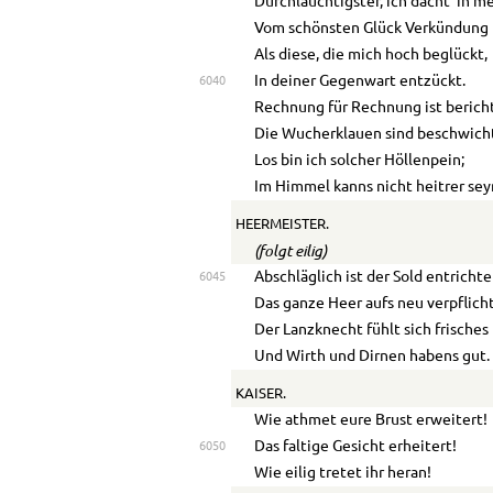
Durchlauchtigster, ich dacht’ in 
Vom schönsten Glück Verkündung 
Als diese, die mich hoch beglückt,
In deiner Gegenwart entzückt.
6040
Rechnung für Rechnung ist bericht
Die Wucherklauen sind beschwicht
Los bin ich solcher Höllenpein;
Im Himmel kanns nicht heitrer sey
HEERMEISTER.
(folgt eilig)
Abschläglich ist der Sold entrichte
6045
Das ganze Heer aufs neu verpflich
Der Lanzknecht fühlt sich frisches 
Und Wirth und Dirnen habens gut.
KAISER.
Wie athmet eure Brust erweitert!
Das faltige Gesicht erheitert!
6050
Wie eilig tretet ihr heran!