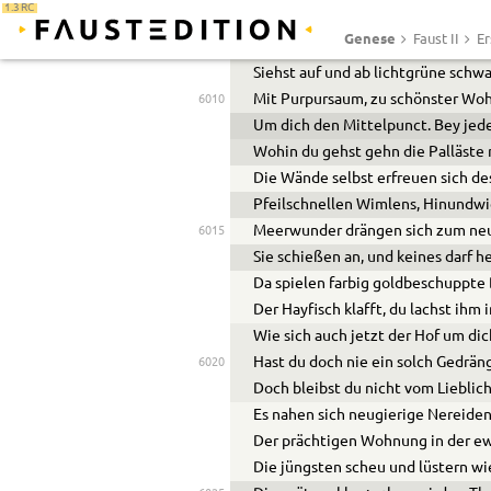
1.3 RC
Und kaum betrittst du perlenreic
Genese
Faust II
Er
So bildet wallend sich ein herrlich
Siehst auf und ab lichtgrüne schw
Mit Purpursaum, zu schönster Wo
6010
Um dich den Mittelpunct. Bey jed
Wohin du gehst gehn die Palläste 
Die Wände selbst erfreuen sich de
Pfeilschnellen Wimlens, Hinundwi
Meerwunder drängen sich zum neu
6015
Sie schießen an, und keines darf he
Da spielen farbig goldbeschuppte
Der Hayfisch klafft, du lachst ihm 
Wie sich auch jetzt der Hof um di
Hast du doch nie ein solch Gedräng
6020
Doch bleibst du nicht vom Liebli
Es nahen sich neugierige Nereide
Der prächtigen Wohnung in der ew
Die jüngsten scheu und lüstern wie