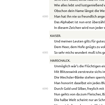
Wie alles lebt und lustgenießend
Obschon dein Name längst die Wel
Man hat ihn nie so freundlich ange
6080
Das Alphabet ist nun erst überzähl
In diesem Zeichen wird nun jeder s
KAISER.
Und meinen Leuten gilts für gutes
Dem Heer, dem Hofe gnügts zu vo
So sehr michs wundert muß ichs ge
6085
MARSCHALCK.
Unmöglich wär’s die Flüchtigen ei
Mit Blitzeswink zerstreute sichs i
Die Wechsler-Bänke stehen sperrig
Man honorirt daselbst ein jedes Bl
Durch Gold und Silber, freylich mit
6090
Nun gehts von da zum Fleischer, B
Die halbe Welt scheint nur an Sch