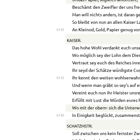
Undas Papier, sogleich amortisirt,
Beschämt den Zweifler der uns fre
Man will nichts anders, ist daran 
So bleibt von nun an allen Kaiser 
An Kleinod, Gold, Papier genug vo
6130
KAISER.
Das hohe Wohl verdankt euch unse
Wo möglich sey der Lohn dem Dien
Vertraut sey euch des Reiches inr
Ihr seyd der Schätze würdigste Cu
Ihr kennt den weiten wohlverwahr
6135
Und wenn man gräbt so sey’s auf e
Vereint euch nun ihr Meister unsre
Erfüllt mit Lust die Würden eures 
Wo mit der obern- sich die Unterw
In Einigkeit beglückt, zusammenste
6140
SCHATZMSTR.
Soll zwischen uns kein fernster Zwi