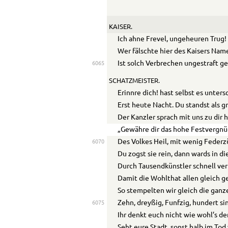
KAISER.
Ich ahne Frevel, ungeheuren Trug!
Wer fälschte hier des Kaisers Na
Ist solch Verbrechen ungestraft g
6065
SCHATZMEISTER.
Erinnre dich! hast selbst es unters
Erst heute Nacht. Du standst als g
Der Kanzler sprach mit uns zu dir 
„Gewähre dir das hohe Festvergnü
Des Volkes Heil, mit wenig Federz
6070
Du zogst sie rein, dann wards in d
Durch Tausendkünstler schnell ve
Damit die Wohlthat allen gleich 
So stempelten wir gleich die ganz
Zehn, dreyßig, Funfzig, hundert sin
6075
Ihr denkt euch nicht wie wohl’s de
Seht eure Stadt, sonst halb im To