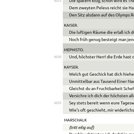
Die spätern klug; schon wird es Th
6025
Dem zweyten Peleus reicht sie Ha
Den Sitz alsdann auf des Olymps Re
KAISER.
Die luftigen Räume die erlaß ich di
Noch früh genug besteigt man jen
MEPHISTO
.
Und, höchster Herr! die Erde hast 
6030
KAYSER.
Welch gut Geschick hat dich hiehe
Unmittelbar aus Tausend Einer Na
Gleichst du an Fruchtbarkeit Sche
Versichre ich dich der höchsten al
Sey stets bereit wenn eure Tages
6035
Wie’s oft geschieht, mir widerlichs
MARSCHALK
(tritt eilig auf)