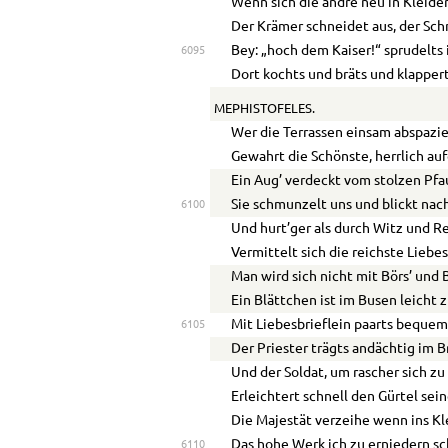
Wenn sich die andre neu in Kleider
Der Krämer schneidet aus, der Sch
Bey: „hoch dem Kaiser!“ sprudelts 
6095
Dort kochts und bräts und klappert
MEPHISTOFELES.
Wer die Terrassen einsam abspazie
Gewahrt die Schönste, herrlich auf
Ein Aug’ verdeckt vom stolzen Pf
Sie schmunzelt uns und blickt nac
6100
Und hurt’ger als durch Witz und 
Vermittelt sich die reichste Liebe
Man wird sich nicht mit Börs’ und 
Ein Blättchen ist im Busen leicht z
Mit Liebesbrieflein paarts bequem 
6105
Der Priester trägts andächtig im B
Und der Soldat, um rascher sich z
Erleichtert schnell den Gürtel sei
Die Majestät verzeihe wenn ins Kl
Das hohe Werk ich zu erniedern sc
6110