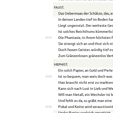
FAUST.
Das
Ue
bermaas der Schätze, das, er
In deinen Landen tief im Boden har
Liegt ungenutzt. Der weiteste Ge
Ist solches Reichthums kümmerlic
Die Phantasie, in ihrem höchsten F
6115
Sie strengt sich an und thut sich n
Doch fassen Geister, würdig tief z
Zum Gränzenlosen gränzenlos Ver
MEPHIST.
Ein solch Papier, an Gold und Perle
Ist so bequem, man weis doch was
6120
Man braucht nicht erst zu markten
Kann sich nach Lust in Lieb und W
Will man Metall, ein Wechsler ist b
Und fehlt es da, so gräbt man eine 
Pokal und Kette wird verauctionirt
6125