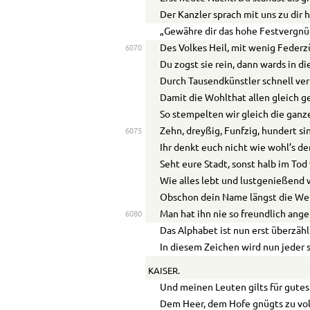
Der Kanzler sprach mit uns zu dir 
„Gewähre dir das hohe Festvergnü
Des Volkes Heil, mit wenig Federz
6070
Du zogst sie rein, dann wards in d
Durch Tausendkünstler schnell ve
Damit die Wohlthat allen gleich 
So stempelten wir gleich die ganz
Zehn, dreyßig, Funfzig, hundert sin
6075
Ihr denkt euch nicht wie wohl’s de
Seht eure Stadt, sonst halb im To
Wie alles lebt und lustgenießend
Obschon dein Name längst die Wel
Man hat ihn nie so freundlich ange
6080
Das Alphabet ist nun erst überzähl
In diesem Zeichen wird nun jeder s
KAISER.
Und meinen Leuten gilts für gutes
Dem Heer, dem Hofe gnügts zu vo