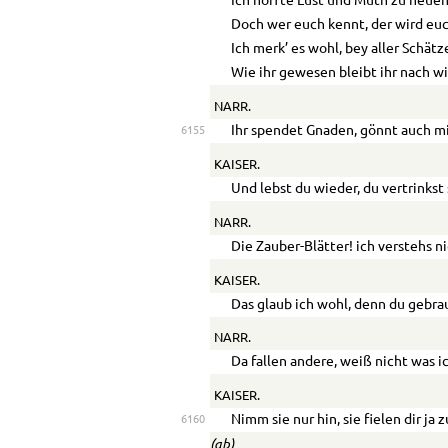
Ich hoffte Lust und Muth zu neuen
Doch wer euch kennt, der wird euc
Ich merk’ es wohl, bey aller Schätz
Wie ihr gewesen bleibt ihr nach wi
NARR.
Ihr spendet Gnaden, gönnt auch mi
6155
KAISER.
Und lebst du wieder, du vertrinkst 
NARR.
Die Zauber-Blätter! ich verstehs ni
KAISER.
Das glaub ich wohl, denn du gebrau
NARR.
Da fallen andere, weiß nicht was i
KAISER.
Nimm sie nur hin, sie fielen dir ja z
6160
(ab)