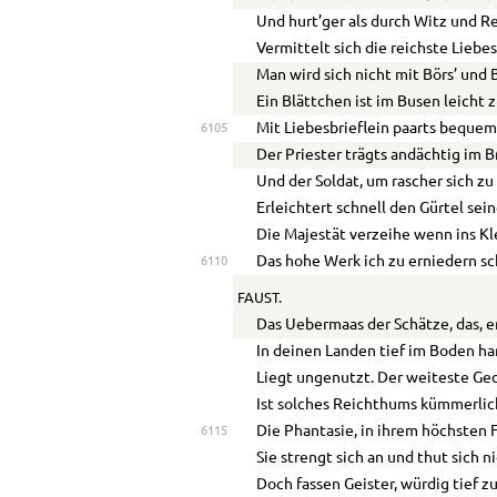
Und hurt’ger als durch Witz und 
Vermittelt sich die reichste Liebe
Man wird sich nicht mit Börs’ und 
Ein Blättchen ist im Busen leicht z
Mit Liebesbrieflein paarts bequem 
6105
Der Priester trägts andächtig im B
Und der Soldat, um rascher sich z
Erleichtert schnell den Gürtel sei
Die Majestät verzeihe wenn ins Kl
Das hohe Werk ich zu erniedern sc
6110
FAUST.
Das
Ue
bermaas der Schätze, das, er
In deinen Landen tief im Boden har
Liegt ungenutzt. Der weiteste Ge
Ist solches Reichthums kümmerlic
Die Phantasie, in ihrem höchsten F
6115
Sie strengt sich an und thut sich n
Doch fassen Geister, würdig tief z