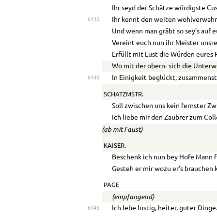
Ihr seyd der Schätze würdigste Cu
Ihr kennt den weiten wohlverwahr
6135
Und wenn man gräbt so sey’s auf e
Vereint euch nun ihr Meister unsre
Erfüllt mit Lust die Würden eures 
Wo mit der obern- sich die Unterw
In Einigkeit beglückt, zusammenste
6140
SCHATZMSTR.
Soll zwischen uns kein fernster Zwi
Ich liebe mir den Zaubrer zum Col
(ab mit Faust)
KAISER.
Beschenk ich nun bey Hofe Mann f
Gesteh er mir wozu er’s brauchen 
PAGE
(empfangend)
Ich lebe lustig, heiter, guter Dinge
6145