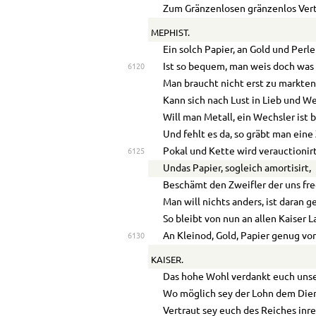
Zum Gränzenlosen gränzenlos Ver
MEPHIST.
Ein solch Papier, an Gold und Perle
Ist so bequem, man weis doch was
6120
Man braucht nicht erst zu markten
Kann sich nach Lust in Lieb und W
Will man Metall, ein Wechsler ist b
Und fehlt es da, so gräbt man eine 
Pokal und Kette wird verauctionirt
6125
Undas Papier, sogleich amortisirt,
Beschämt den Zweifler der uns fre
Man will nichts anders, ist daran 
So bleibt von nun an allen Kaiser 
An Kleinod, Gold, Papier genug vo
6130
KAISER.
Das hohe Wohl verdankt euch unse
Wo möglich sey der Lohn dem Dien
Vertraut sey euch des Reiches inr