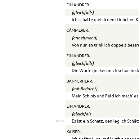
EIN ANDRER
(gleichfalls)
Ich schaffe gleich dem Liebchen K
CÄMMERER.
(annehmend)
Von nun an trink ich doppelt bessr
EIN ANDRER.
(gleichfalls)
Die Würfel jucken mich schon in d
BANNERHERR.
(mit Bedacht)
Mein Schloß und Feld ich mach’ es
EIN ANDRER.
(gleichfals
Es ist ein Schatz, den leg ich Schä
6150
KAISER.