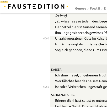
1.3 RC
So hört und schaut das schicksalsc
6055
Genese
Faust II
Er
Das alles Weh in Wohl verwandelt 
(er liest)
„Zu wissen sey es jedem ders bege
Der Zettel hier ist tausend Kronen
Ihm liegt gesichert als gewisses P
Unzahl vergrabnen Guts im Kaiserl
6060
Nun ist gesorgt damit der reiche S
Sogleich gehoben, diene zum Ersat
KAISER.
Ich ahne Frevel, ungeheuren Trug!
Wer fälschte hier des Kaisers Na
Ist solch Verbrechen ungestraft g
6065
SCHATZMEISTER.
Erinnre dich! hast selbst es unters
Erst heute Nacht. Du standst als g