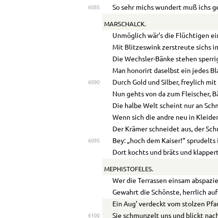
So sehr michs wundert muß ichs ge
6085
MARSCHALCK.
Unmöglich wär’s die Flüchtigen ei
Mit Blitzeswink zerstreute sichs i
Die Wechsler-Bänke stehen sperrig
Man honorirt daselbst ein jedes Bl
Durch Gold und Silber, freylich mit
6090
Nun gehts von da zum Fleischer, B
Die halbe Welt scheint nur an Sch
Wenn sich die andre neu in Kleider
Der Krämer schneidet aus, der Sch
Bey: „hoch dem Kaiser!“ sprudelts 
6095
Dort kochts und bräts und klappert
MEPHISTOFELES.
Wer die Terrassen einsam abspazie
Gewahrt die Schönste, herrlich auf
Ein Aug’ verdeckt vom stolzen Pf
Sie schmunzelt uns und blickt nac
6100