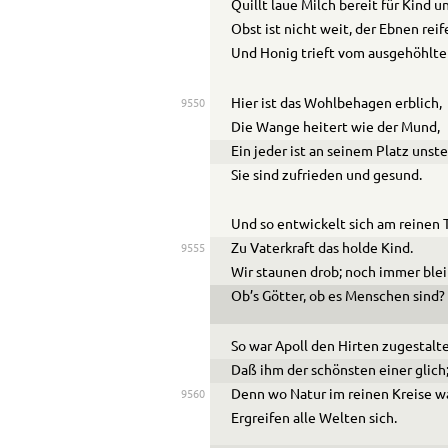
Quillt laue Milch bereit für Kind 
Obst ist nicht weit, der Ebnen reif
Und Honig trieft vom ausgehöhlt
Hier ist das Wohlbehagen erblich,
9550
Die Wange heitert wie der Mund,
Ein jeder ist an seinem Platz unste
Sie sind zufrieden und gesund.
Und so entwickelt sich am reinen 
Zu Vaterkraft das holde Kind.
9555
Wir staunen drob; noch immer blei
Ob’s Götter, ob es Menschen sind?
So war Apoll den Hirten zugestalt
Daß ihm der schönsten einer glich
Denn wo Natur im reinen Kreise w
9560
Ergreifen alle Welten sich.