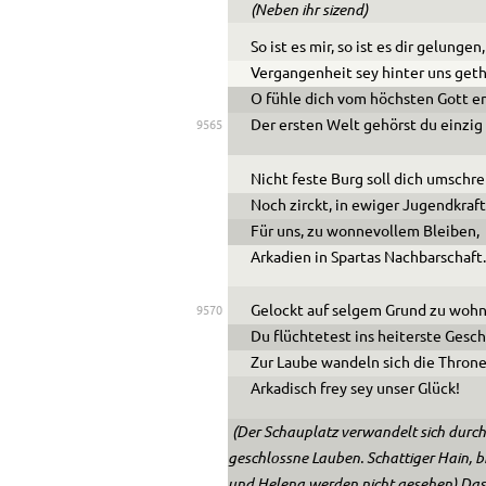
(Neben ihr sizend)
So ist es mir, so ist es dir gelungen,
Vergangenheit sey hinter uns geth
O fühle dich vom höchsten Gott e
Der ersten Welt gehörst du einzig 
9565
Nicht feste Burg soll dich umschre
Noch zirckt, in ewiger Jugendkraft
Für uns, zu wonnevollem Bleiben,
Arkadien in Spartas Nachbarschaft
Gelockt auf selgem Grund zu woh
9570
Du flüchtetest ins heiterste Gesch
Zur Laube wandeln sich die Throne
Arkadisch frey sey unser Glück!
(Der Schauplatz verwandelt sich durch
geschlossne Lauben. Schattiger Hain, b
und Helena werden nicht gesehen) Das 