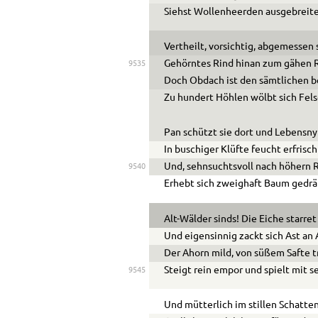
Siehst Wollenheerden ausgebreite
Vertheilt, vorsichtig, abgemessen 
Gehörntes Rind hinan zum gähen 
9535
Doch Obdach ist den sämtlichen b
Zu hundert Höhlen wölbt sich Fel
Pan schützt sie dort und Lebens
In buschiger Klüfte feucht erfris
Und, sehnsuchtsvoll nach höhern 
9540
Erhebt sich zweighaft Baum gedr
Alt-Wälder sinds! Die Eiche starre
Und eigensinnig zackt sich Ast an 
Der Ahorn mild, von süßem Safte t
Steigt rein empor und spielt mit se
9545
Und mütterlich im stillen Schatte