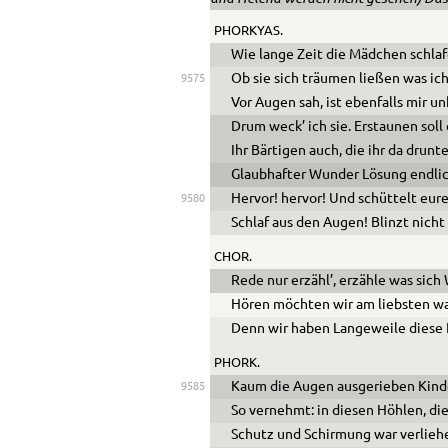
PHORKYAS.
Wie lange Zeit die Mädchen schlaf
Ob sie sich träumen ließen was ich
9575
Vor Augen sah, ist ebenfalls mir u
Drum weck’ ich sie. Erstaunen soll 
Ihr Bärtigen auch, die ihr da drunt
Glaubhafter Wunder Lösung endli
Hervor! hervor! Und schüttelt eure
9580
Schlaf aus den Augen! Blinzt nicht
CHOR.
Rede nur erzähl’, erzähle was sic
Hören möchten wir am liebsten wa
Denn wir haben Langeweile diese 
PHORK.
Kaum die Augen ausgerie
ben Kind
9585
So vernehmt: in diesen Höhlen, di
Schutz und Schirmung war verliehe