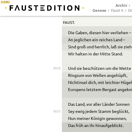
Sammt ihr zugleich innen mit sich
1.3 RC
Archiv
Aussen mit mächtigstem Heer um
9505
Genese
Faust II
Dr
FAUST.
Die Gaben, diesen hier verliehen –
An jeglichen ein reiches Land –
Sind groß und herrlich, laß sie zie
Wir halten in der Mitte Stand.
Und sie beschützen um die Wette
9510
Ringsum von Wellen angehüpft,
Nichtinsel dich, mit leichter Hüge
Europens letztem Bergast angekn
Das Land, vor aller Länder Sonnen
Sey ewig jedem Stamm beglückt,
9515
Nun meiner Königin gewonnen,
Das früh an ihr hinaufgeblickt.