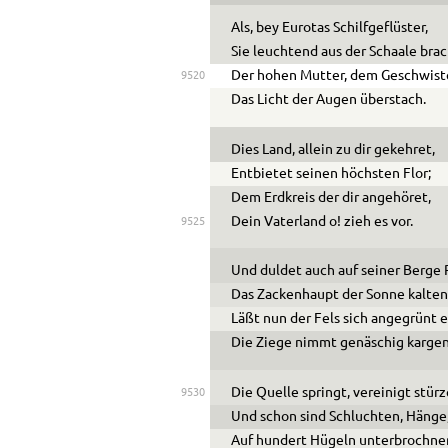
Als, bey Eurotas Schilfgeflüster,
Sie leuchtend aus der Schaale brac
Der hohen Mutter, dem Geschwist
9520
Das Licht der Augen überstach.
Dies Land, allein zu dir gekehret,
Entbietet seinen höchsten Flor;
Dem Erdkreis der dir angehöret,
Dein Vaterland o! zieh es vor.
9525
Und duldet auch auf seiner Berge
Das Zackenhaupt der Sonne kalten 
Läßt nun der Fels sich angegrünt e
Die Ziege nimmt genäschig kargen
Die Quelle springt, vereinigt stür
9530
Und schon sind Schluchten, Hänge
Auf hundert Hügeln unterbrochne