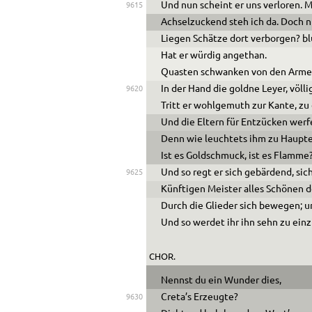
Und nun scheint er uns verloren. 
9615
Achselzuckend steh ich da. Doch 
Liegen Schätze dort verborgen? 
Hat er würdig angethan.
Quasten schwanken von den Armen
In der Hand die goldne Leyer, völl
9620
Tritt er wohlgemuth zur Kante, z
Und die Eltern für Entzücken werf
Denn wie leuchtets ihm zu Haupten
Ist es Goldschmuck, ist es Flamme
Und so regt er sich gebärdend, si
9625
Künftigen Meister alles Schönen 
Durch die Glieder sich bewegen; un
Und so werdet ihr ihn sehn zu ei
CHOR.
Nennst du ein Wunder dies,
Creta’s Erzeugte?
9630