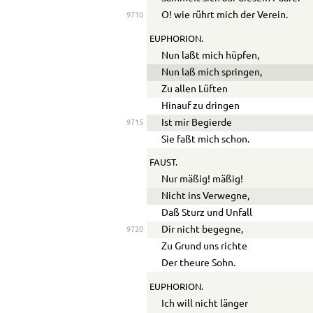
O! wie rührt mich der Verein.
9710
EUPHORION.
Nun laßt mich hüpfen,
Nun laß mich springen,
Zu allen Lüften
Hinauf zu dringen
Ist mir Begierde
9715
Sie faßt mich schon.
FAUST.
Nur mäßig! mäßig!
Nicht ins Verwegne,
Daß Sturz und Unfall
Dir nicht begegne,
9720
Zu Grund uns richte
Der theure Sohn.
EUPHORION.
Ich will nicht länger