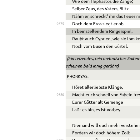
Wie dem Hephästos die Zange;
Selber Zeus, des Vaters, Blitz
Nähm er, schreckt’ ihn das Feuer ni
Doch dem Eros siegt er ob
9675
In beinstellendem Ringerspiel,
Raubt auch Cyprien, wie sie ihm ko
Noch vom Busen den Gürtel.
(Ein reizendes, rein melodisches Saiten
scheinen bald innig gerührt)
PHORKYAS.
Höret allerliebste Klänge,
Macht euch schnell von Fabeln fre
9680
Eurer Götter alt Gemenge
Laßt es hin, es ist vorbey.
Niemand will euch mehr verstehen
Fordern wir doch höhern Zoll: