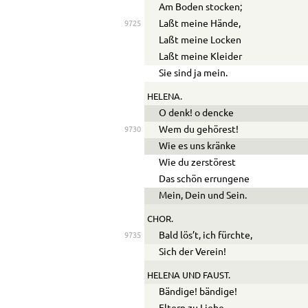
Am Boden stocken;
Laßt meine Hände,
9725
Laßt meine Locken
Laßt meine Kleider
Sie sind ja mein.
HELENA.
O denk! o dencke
Wem du gehörest!
9730
Wie es uns kränke
Wie du zerstörest
Das schön errungene
Mein, Dein und Sein.
CHOR.
Bald lös’t, ich fürchte,
9735
Sich der Verein!
HELENA UND FAUST.
Bändige! bändige!