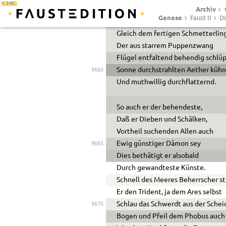
1.3 RC
Archiv
Ängstlich drückende Schaale
9655
Genese
Faust II
Dr
Lassend ruhig an seiner Statt:
Gleich dem fertigen Schmetterlin
Der aus starrem Puppenzwang
Flügel entfaltend behendig schlüp
Sonne durchstrahlten Aether küh
9660
Und muthwillig durchflatternd.
So auch er der behendeste,
Daß er Dieben und Schälken,
Vortheil suchenden Allen auch
Ewig günstiger Dämon sey
9665
Dies bethätigt er alsobald
Durch gewandteste Künste.
Schnell des Meeres Beherrscher st
Er den Trident, ja dem Ares selbst
Schlau das Schwerdt aus der Schei
9670
Bogen und Pfeil dem Phobus auch