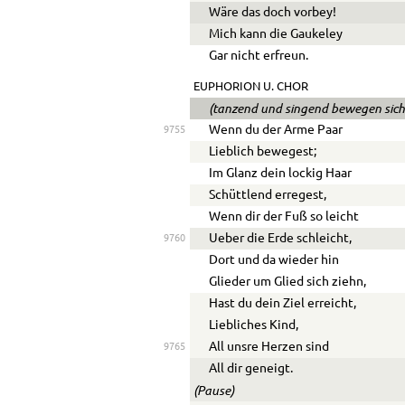
Wäre das doch vorbey!
Mich kann die Gaukeley
Gar nicht erfreun.
EUPHORION
U.
CHOR
(tanzend und singend bewegen sich
Wenn du der Arme Paar
9755
Lieblich bewegest;
Im Glanz dein lockig Haar
Schüttlend erregest,
Wenn dir der Fuß so leicht
Ue
ber die Erde schleicht,
9760
Dort und da wieder hin
Glieder um Glied sich ziehn,
Hast du dein Ziel erreicht,
Liebliches Kind,
All unsre Herzen sind
9765
All dir geneigt.
(Pause)