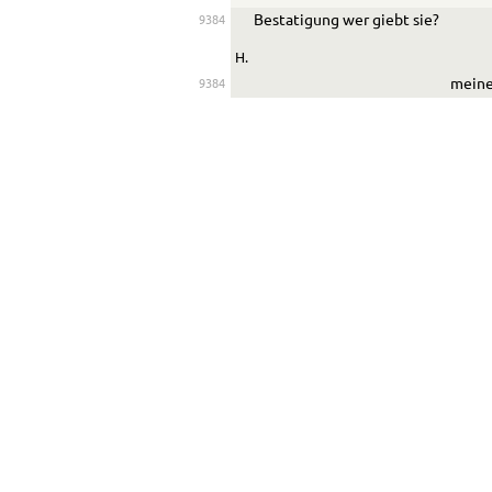
Best
a
tigung wer giebt sie?
9384
H.
meine
9384