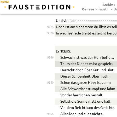
1.3 RC
Archiv
Genese
Faust II
Dr
Und vielfach
×××××××××××××××××××
Doch ist am sichersten du übst es sel
9375
In wechselrede treibt es leicht hervo
9376
LYNCEUS.
Schwach ist was der Herr befielt,
9346
Thuts der Diener es ist gespielt;
Herrscht doch über Gut und Blut
Dieser Schoenheit
U
bermuth.
Schon das ganze Heer ist zahm
9350
Alle Schwerdter stumpf und lahm
Vor der herrlichen Gestalt
Selbst die Sonne matt und kalt.
Vor dem Reichthum des Gesichts
Alles leer und alles nichts.
9355