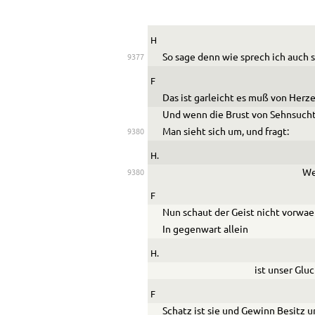
H
So sage denn wie sprech ich auch 
9377
F
Das ist garleicht es muß von Herz
Und wenn die Brust von Sehnsuch
Man sieht sich um, und fragt:
9380
H.
We
9380
F
Nun schaut der Geist nicht vorwaer
In gegenwart allein
H.
ist unser Gl
u
c
F
Schatz ist sie und Gewinn Besitz 