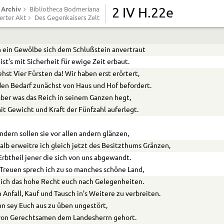
Archiv
Bibliotheca Bodmeriana
2 IV H.22e
erter Akt
Des Gegenkaisers Zelt
ein Gewölbe sich dem Schlußstein anvertraut
ist’s mit Sicherheit für ewige Zeit erbaut.
ehst Vier Fürsten da! Wir haben erst erörtert,
en Bedarf zunächst von Haus und Hof bef
o
rdert.
ber was das Reich in seinem Ganzen hegt,
it Gewicht und Kraft der Fünfzahl auferlegt.
ndern sollen sie vor allen andern glänzen,
lb erweitre ich gleich jetzt des Besitzthums Gränzen,
rbtheil jener die sich von uns abgewandt.
Treuen sprech ich zu so manches schöne Land,
ich das hohe Recht euch nach Gelegenheiten.
 Anfall, Kauf und Tausch in’s Weitere zu verbreiten.
n sey Euch aus zu üben ungestört,
von Gerechtsamen dem Landesherrn geh
o
rt.