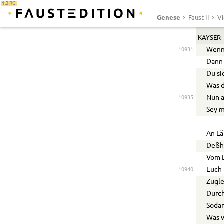
1.3 RC
Genese
Faust II
Vi
KAYSER
Wenn 
10931
Dann 
Du si
Was d
Nun a
10935
Sey m
An Lä
Deßha
Vom E
Euch 
10940
Zugle
Durch
Sodan
Was 