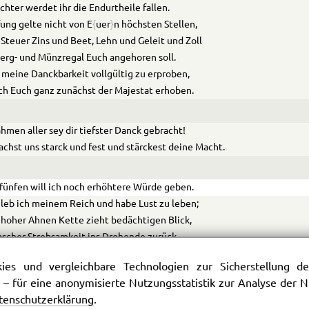
ichter werdet ihr die Endurtheile f
a
llen.
ung gelte nicht von E
{
uer
}
n höchsten Stellen,
Steuer Zins und Beet, Lehn und Geleit und Zoll
erg- und Münzregal Euch angeh
o
ren soll.
meine Danckbarkeit vollgültig zu erproben,
ch Euch ganz zunächst der Majest
a
t erhoben.
hmen aller sey dir tiefster Danck gebracht!
chst uns starck und fest und stärckest deine Macht.
fünfen will ich noch erhöhtere Würde geben.
leb ich meinem Reich und habe Lust zu leben;
hoher Ahnen Kette zieht bedächtigen Blick,
ascher Strebsamkeit ins Drohende zurück.
werd ich, seiner Zeit, mich von den Theuren trennen.
es und vergleichbare Technologien zur Sicherstellung der
sey es Eure Pflicht den Folger zu ernennen.
 – für eine anonymisierte Nutzungsstatistik zur Analyse der
nt erhebt ihn hoch auf heiligem Altar
tenschutzerklärung
.
riedlich ende das was jetzt so stürmisch war.