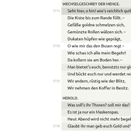
WECHSELGESCHREY DER MENGE.
Seht hier, o hin! wie’s reichlich quil
5715
Die Kiste bis zum Rande füllt. –
Gefäße goldne schmelzen sich,
Gemünzte Rollen wälzen sich. –
Dukaten hüpfen wie geprägt,
O wie mir das den Busen regt –
5720
Wie schau ich alle mein Begehr!
Da kollern sie am Boden her. –
Man bietet’s euch, benutzts nur gl
Und bückt euch nur und werdet rei
Wir andern, rüstig wie der Blitz,
5725
Wir nehmen den Koffer in Besitz.
HEROLD.
Was soll’s ihr Thoren? soll mir das?
Es ist ja nur ein Maskenspas.
Heut Abend wird nicht mehr begeh
Glaubt ihr man geb euch Gold und
5730