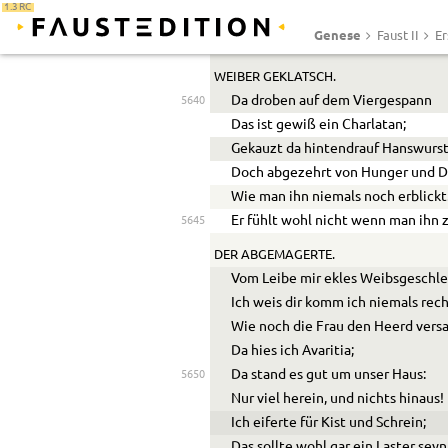
1.3 RC
Doch vielen, eh mans noch erkannt
Genese
Faust II
Er
Verlischt es, traurig ausgebrannt.
WEIBER GEKLATSCH.
Da droben auf dem Viergespann
5640
Das ist gewiß ein Charlatan;
Gekauzt da hintendrauf Hanswurst
Doch abgezehrt von Hunger und D
Wie man ihn niemals noch erblickt
Er fühlt wohl nicht wenn man ihn 
5645
DER ABGEMAGERTE.
Vom Leibe mir ekles Weibsgeschle
Ich weis dir komm ich niemals rech
Wie noch die Frau den Heerd versa
Da hies ich Avaritia;
Da stand es gut um unser Haus:
5650
Nur viel herein, und nichts hinaus!
Ich eiferte für Kist und Schrein;
Das sollte wohl gar ein Laster seyn