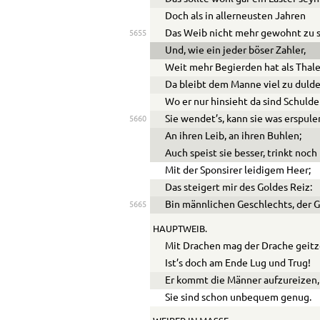
Doch als in allerneusten Jahren
Das Weib nicht mehr gewohnt zu s
5655
Und, wie ein jeder böser Zahler,
Weit mehr Begierden hat als Thale
Da bleibt dem Manne viel zu dulde
Wo er nur hinsieht da sind Schulde
Sie wendet’s, kann sie was erspule
5660
An ihren Leib, an ihren Buhlen;
Auch speist sie besser, trinkt noc
Mit der Sponsirer leidigem Heer;
Das steigert mir des Goldes Reiz:
Bin männlichen Geschlechts, der G
5665
HAUPTWEIB.
Mit Drachen mag der Drache geitz
Ist’s doch am Ende Lug und Trug!
Er kommt die Männer aufzureizen,
Sie sind schon unbequem genug.