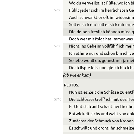
Wo du verweilst ist Fülle, wo ich b
Fühlt jeder sich im herrlichsten G
5700
Auch schwankt er oft im widersin
Soll er sich dir? soll er sich mir er
Die deinen freylich können müssig
Doch wer mir folgt hat immer was 
Nicht ins Geheim vollführ’ ich mei
5705
Ich athme nur und schon bin ich ve
So lebe wohl! du, gönnst mir ja me
Doch lisple leis’ und gleich bin ich
(ab wie er kam)
PLUTUS.
Nun ist es Zeit die Schätze zu entf
Die Schlösser treff’ ich mit des He
5710
Es thut sich auf! schaut her! in eh
Entwickelt sichs und wallt von go
Zunächst der Schmuck von Kronen,
Es schwillt und droht ihn schmelz