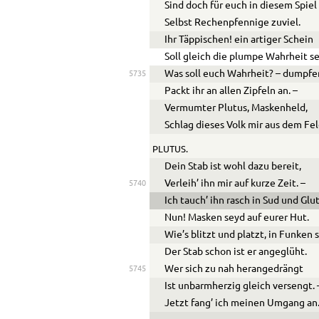
Sind doch für euch in diesem Spiel
Selbst Rechenpfennige zuviel.
Ihr Täppischen! ein artiger Schein
Soll gleich die plumpe Wahrheit s
Was soll euch Wahrheit? – dumpf
5735
Packt ihr an allen Zipfeln an. –
Vermumter Plutus, Maskenheld,
Schlag dieses Volk mir aus dem Fel
PLUTUS.
Dein Stab ist wohl dazu bereit,
Verleih’ ihn mir auf kurze Zeit. –
5740
Ich tauch’ ihn rasch in Sud und Glut
Nun! Masken seyd auf eurer Hut.
Wie’s blitzt und platzt, in Funken 
Der Stab schon ist er angeglüht.
Wer sich zu nah herangedrängt
5745
Ist unbarmherzig gleich versengt. 
Jetzt fang’ ich meinen Umgang an