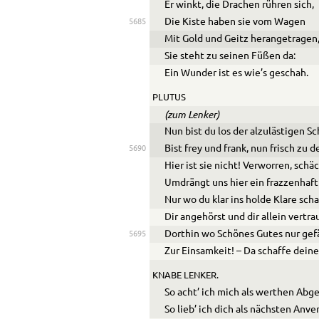
Er winkt, die Drachen rühren sich,
Die Kiste haben sie vom Wagen
5685
Mit Gold und Geitz herangetragen
Sie steht zu seinen Füßen da:
Ein Wunder ist es wie’s geschah.
PLUTUS
(zum Lenker)
Nun bist du los der alzulästigen S
Bist frey und frank, nun frisch zu 
5690
Hier ist sie nicht! Verworren, schäc
Umdrängt uns hier ein frazzenhaft
Nur wo du klar ins holde Klare scha
Dir angehörst und dir allein vertra
Dorthin wo Schönes Gutes nur gefä
5695
Zur Einsamkeit! – Da schaffe deine
KNABE LENKER.
So acht’ ich mich als werthen Abg
So lieb’ ich dich als nächsten Anv