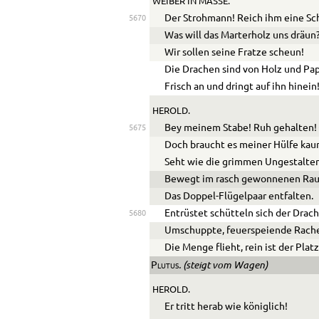
WEIBER IN MASSE.
Der Strohmann! Reich ihm eine Sc
5670
Was will das Marterholz uns dräun
Wir sollen seine Fratze scheun!
Die Drachen sind von Holz und Pa
Frisch an und dringt auf ihn hinein
HEROLD.
Bey meinem Stabe! Ruh gehalten!
5675
Doch braucht es meiner Hülfe kau
Seht wie die grimmen Ungestalte
Bewegt im rasch gewonnenen Ra
Das Doppel-Flügelpaar entfalten.
Entrüstet schütteln sich der Drac
5680
Umschuppte, feuerspeiende Rach
Die Menge flieht, rein ist der Platz
. (steigt vom Wagen)
Plutus
HEROLD.
Er tritt herab wie königlich!