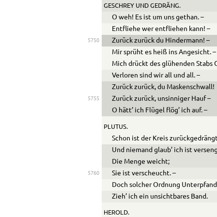
GESCHREY UND GEDRÄNG.
O weh! Es ist um uns gethan. –
Entfliehe wer entfliehen kann! –
Zurück zurück du Hindermann! –
5750
Mir sprüht es heiß ins Angesicht. –
Mich drückt des glühenden Stabs 
Verloren sind wir all und all. –
Zurück zurück, du Maskenschwall!
Zurück zurück, unsinniger Hauf –
5755
O hätt’ ich Flügel flög’ ich auf. –
PLUTUS.
Schon ist der Kreis zurückgedräng
Und niemand glaub’ ich ist versen
Die Menge weicht;
Sie ist verscheucht. –
5760
Doch solcher Ordnung Unterpfan
Zieh’ ich ein unsichtbares Band.
HEROLD.