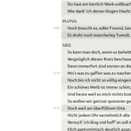
Du hast ein herrlich Werk vollbrac
Wie dank’ ich deiner klugen Macht
PLUTUS.
Noch braucht es, edler Freund, Ge
5765
Es droht noch mancherley Tumult.
GEIZ.
So kann man doch, wenn es beliebt
Vergnüglich diesen Kreis beschau
Denn immerfort sind vornen an di
Wo’s was zu gaffen was zu naschen
5770
Noch bin ich nicht so völlig einger
Ein schönes Weib ist immer schön;
Und heute weil es mich nichts kos
So wollen wir getrost sponsiren g
Doch weil am überfülltem Orte
5775
Nicht jedem Ohr vernehmlich alle
Versuch’ ich klug und hoff’ es soll 
Mich pantomimisch deutlich ausz