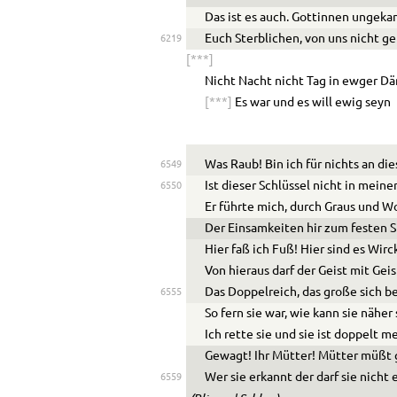
Das ist es auch. G
o
ttinnen ungeka
Euch Sterblichen, von uns nicht g
6219
[***]
Nicht Nacht nicht Tag in ewger 
[***]
Es war und es will ewig seyn
Was Raub! Bin ich für nichts an die
6549
Ist dieser Schlüssel nicht in meine
6550
Er führte mich, durch Graus und W
Der Einsamkeiten hir zum festen S
Hier faß ich Fuß! Hier sind es Wirc
Von hieraus darf der Geist mit Geis
Das Doppelreich, das große sich be
6555
So fern sie war, wie kann sie näher
Ich rette sie und sie ist doppelt me
Gewagt! Ihr Mütter! Mütter müßt
Wer sie erkannt der darf sie nicht
6559