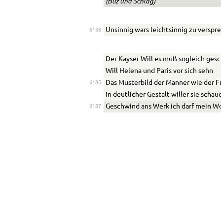
(Bliz und Schlag)
Unsinnig wars leichtsinnig zu verspr
6188
Der Kayser Will es muß sogleich ges
Will Helena und Paris vor sich sehn
Das Musterbild der M
a
nner wie der F
6185
In deutlicher Gestalt willer sie schau
Geschwind ans Werk ich darf mein Wo
6187