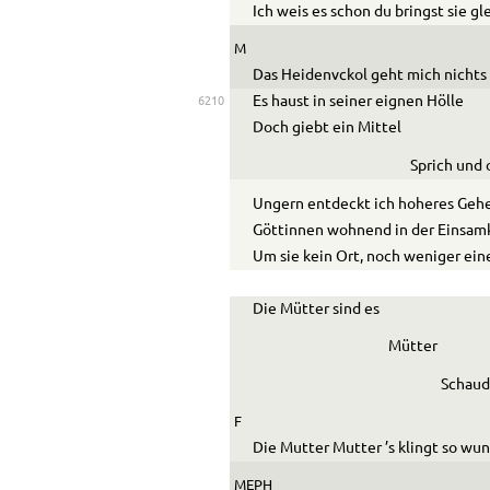
Ich weis es schon du bringst sie gl
M
Das Heidenvckol geht mich nichts
Es haust in seiner eignen Hölle
6210
Doch giebt ein Mittel
Sprich und
Ungern entdeckt ich h
o
heres Geh
Göttinnen wohnend in der Einsam
Um sie kein Ort, noch weniger ein
Die Mütter sind es
Mütter
Schaud
F
Die M
u
tter M
u
tter ’s klingt so wu
MEPH