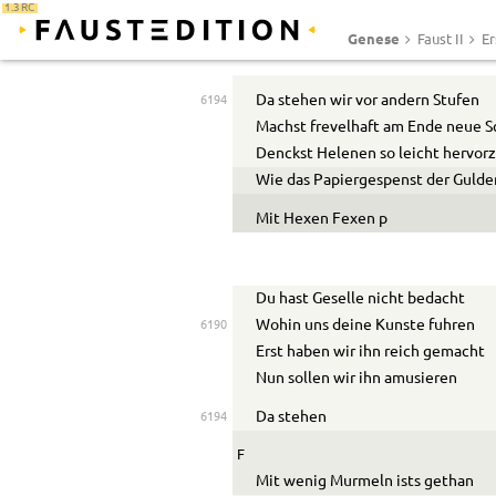
1.3 RC
Genese
Faust II
Er
Da stehen wir vor andern Stufen
6194
Machst frevelhaft am Ende neue 
Denckst Helenen so leicht hervor
Wie das Papiergespenst der Gulde
Mit Hexen Fexen
p
Du hast Geselle nicht bedacht
Wohin uns deine K
u
nste f
u
hren
6190
Erst haben wir ihn reich gemacht
Nun sollen wir ihn am
u
sieren
Da stehen
6194
F
Mit wenig Murmeln ists gethan