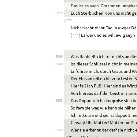
Das ist es auch. G
o
ttinnen ungeka
Euch Sterblichen, von uns nicht g
6219
[***]
Nicht Nacht nicht Tag in ewger 
[***]
Es war und es will ewig seyn
Was Raub! Bin ich für nichts an die
6549
Ist dieser Schlüssel nicht in meine
6550
Er führte mich, durch Graus und W
Der Einsamkeiten hir zum festen S
Hier faß ich Fuß! Hier sind es Wirc
Von hieraus darf der Geist mit Geis
Das Doppelreich, das große sich be
6555
So fern sie war, wie kann sie näher
Ich rette sie und sie ist doppelt me
Gewagt! Ihr Mütter! Mütter müßt
Wer sie erkannt der darf sie nicht
6559