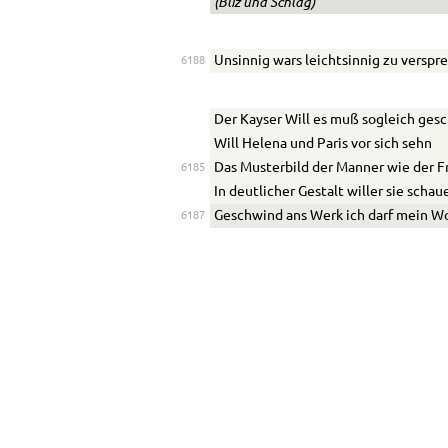
(Bliz und Schlag)
Unsinnig wars leichtsinnig zu verspr
6188
Der Kayser Will es muß sogleich ges
Will Helena und Paris vor sich sehn
Das Musterbild der M
a
nner wie der F
6185
In deutlicher Gestalt willer sie schau
Geschwind ans Werk ich darf mein Wo
6187