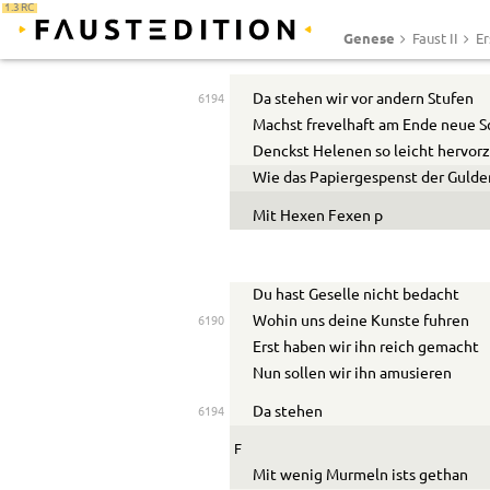
1.3 RC
Genese
Faust II
Er
Da stehen wir vor andern Stufen
6194
Machst frevelhaft am Ende neue 
Denckst Helenen so leicht hervor
Wie das Papiergespenst der Gulde
Mit Hexen Fexen
p
Du hast Geselle nicht bedacht
Wohin uns deine K
u
nste f
u
hren
6190
Erst haben wir ihn reich gemacht
Nun sollen wir ihn am
u
sieren
Da stehen
6194
F
Mit wenig Murmeln ists gethan