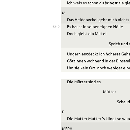
Ich weis es schon du bringst sie gl
M
Das Heidenvckol geht mich nichts
Es haust in seiner eignen Hölle
6210
Doch giebt ein Mittel
Sprich und
Ungern entdeckt ich h
o
heres Geh
Göttinnen wohnend in der Einsam
Um sie kein Ort, noch weniger ein
Die Mütter sind es
Mütter
Schaud
F
Die M
u
tter M
u
tter ’s klingt so wu
MEPH