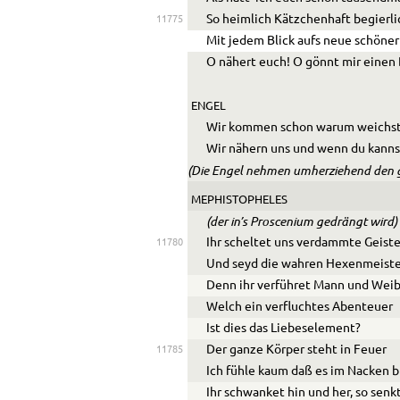
So heimlich Kätzchenhaft begierli
11775
Mit jedem Blick aufs neue schöner
O nähert euch! O gönnt mir einen 
ENGEL
Wir kommen schon warum weichst
Wir nähern uns und wenn du kannst
(Die Engel nehmen umherziehend den 
MEPHISTOPHELES
(der in’s Proscenium gedrängt wird)
Ihr scheltet uns verdammte Geiste
11780
Und seyd die wahren Hexenmeist
Denn ihr verführet Mann und Weib
Welch ein verfluchtes Abenteuer
Ist dies das Liebeselement?
Der ganze Körper steht in Feuer
11785
Ich fühle kaum daß es im Nacken b
Ihr schwanket hin und her, so senk