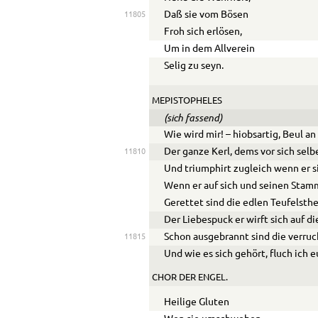
Daß sie vom Bösen
11805
Froh sich erlösen,
Um in dem Allverein
Selig zu seyn.
MEPISTOPHELES
(sich fassend)
Wie wird mir! – hiobsartig, Beul a
Der ganze Kerl, dems vor sich selbe
11810
Und triumphirt zugleich wenn er s
Wenn er auf sich und seinen Stamm
Gerettet sind die edlen Teufelsthe
Der Liebespuck er wirft sich auf di
Schon ausgebrannt sind die verr
11815
Und wie es sich gehört, fluch ich
CHOR DER ENGEL.
Heilige Gluten