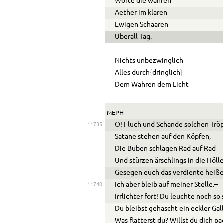
Worte die wahren
Aether im klaren
Ewigen Schaaren
U
berall Tag.
Nichts unbezwinglich
Alles durch
{
dringlich
}
Dem Wahren dem Licht
MEPH
O! Fluch und Schande solchen Trö
11735
Satane stehen auf den Köpfen,
Die Buben schlagen Rad auf Rad
Und stürzen ärschlings in die Hölle
Gesegen euch das verdiente heiße
Ich aber bleib auf meiner Stelle.–
11740
Irrlichter fort! Du leuchte noch so 
Du bleibst gehascht ein eckler Gal
Was flatterst du? Willst du dich p