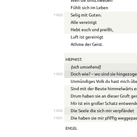
Wen sie umschweben
Fühlt sich im Leben
Selig mit Guten.
11820
Alle vereinigt
Hebt euch und preißt,
Luft ist gereinigt
Athme der Geist.
MEPHIST.
(sich umsehend)
Doch wie? – wo sind sie hingezog
11825
Unmündiges Volk du hast mich übe
Sind mit der Beute himmelwärts e
Drum haben sie an dieser Gruft ge
Mir ist ein großer Schatz entwend
Die Seele die sich mir verpfändet
11830
Die haben sie mir pfiffig weggepas
11831
ENGEL