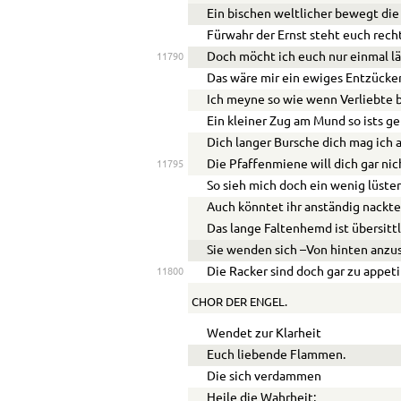
Ein bischen weltlicher bewegt die
Fürwahr der Ernst steht euch rech
Doch möcht ich euch nur einmal lä
11790
Das wäre mir ein ewiges Entzücke
Ich meyne so wie wenn Verliebte b
Ein kleiner Zug am Mund so ists ge
Dich langer Bursche dich mag ich a
Die Pfaffenmiene will dich gar nic
11795
So sieh mich doch ein wenig lüster
Auch könntet ihr anständig nackte
Das lange Faltenhemd ist übersittl
Sie wenden sich –Von hinten anzu
Die Racker sind doch gar zu appeti
11800
CHOR DER ENGEL.
Wendet zur Klarheit
Euch liebende Flammen.
Die sich verdammen
Heile die Wahrheit;