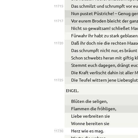
Das schmilzt und schrumpft vor e
11715
Nun pustet Püstriche! – Genug ge
Vor eurem Broden bleicht der ganz
11717
Nicht so gewaltsam! schließet Ma
Fürwahr ihr habt zu stark geblasen
Daß ihr doch nie die rechten Maas
11720
Das schrumpft nicht nur, es bräunt 
Schon schwebts heran mit giftig 
Stemmt euch dagegen, drängt euc
Die Kraft verlischt dahin ist aller 
Die Teufel wittern jene Liebesglut
11725
ENGEL.
Blüten die seligen,
Flammen die fröhligen,
Liebe verbreiten sie
Wonne bereiten sie
Herz wie es mag.
11730