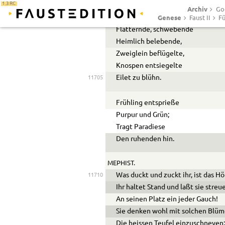
1.3 RC
Rosen, ihr blendenden,
Archiv
Goe
Genese
Balsam versendenden!
11700
Faust II
Fü
Flatternde, schwebende
Heimlich belebende,
Zweiglein beflügelte,
Knospen entsiegelte
Eilet zu blühn.
11705
Frühling entsprieße
Purpur und Grün;
Tragt Paradiese
Den ruhenden hin.
MEPHIST.
Was duckt und zuckt ihr, ist das H
11710
Ihr haltet Stand und laßt sie streu
An seinen Platz ein jeder Gauch!
Sie denken wohl mit solchen Blüm
Die heissen Teufel einzuschneyen