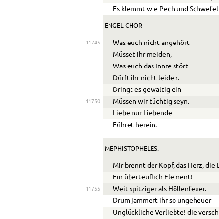
Es klemmt wie Pech und Schwefel 
ENGEL CHOR
Was euch nicht angehört
11745
Müsset ihr meiden,
Was euch das Innre stört
Dürft ihr nicht leiden.
Dringt es gewaltig ein
Müssen wir tüchtig seyn.
11750
Liebe nur Liebende
Führet herein.
MEPHISTOPHELES.
Mir brennt der Kopf, das Herz, die 
Ein überteuflich Element!
Weit spitziger als Höllenfeuer. –
11755
Drum jammert ihr so ungeheuer
Unglückliche Verliebte! die versc