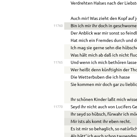
Verdrehten Halses nach der Liebst
Auch mir! Was zieht den Kopf auf 
Bin ich mir ihr doch in geschworn
11760
Der Anblick war mir sonst so feindl
Hat mich ein Fremdes durch und d
Ich mag sie gerne sehn die hübsc
Was hält mich ab daß ich nicht flu
Und wenn ich mich bethören lasse
11765
Wer heißt denn künftighin der Tho
Die Wetterbuben die ich hasse
Sie kommen mir doch gar zu lieblic
Ihr schönen Kinder laßt mich wiss
Seyd ihr nicht auch von Lucifers G
11770
Ihr seyd so hübsch, fürwahr ich m
Mir ists als
komt
ihr eben recht.
Es ist mir so behaglich, so natürlic
Als hätt’ ich euch schon tausendm