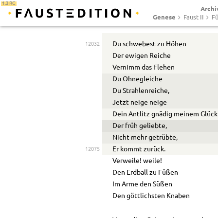
1.3 RC
Archi
Genese
Faust II
Fü
Du schwebest zu Höhen
12032
Der ewigen Reiche
Vernimm das Flehen
Du Ohnegleiche
Du Strahlenreiche,
Jetzt neige neige
Dein Antlitz gnädig meinem Glück
Der früh geliebte,
Nicht mehr getrübte,
Er kommt zurück.
12075
Verweile! weile!
Den Erdball zu Füßen
Im Arme den Süßen
Den göttlichsten Knaben