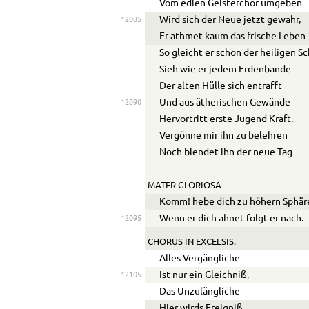
Vom edlen Geisterchor umgeben
Wird sich der Neue jetzt gewahr,
12085
Er athmet kaum das frische Leben
So gleicht er schon der heiligen Sc
Sieh wie er jedem Erdenbande
Der alten Hülle sich entrafft
Und aus ätherischen Gewände
12090
Hervortritt erste Jugend Kraft.
Vergönne mir ihn zu belehren
Noch blendet ihn der neue Tag
MATER GLORIOSA
Komm! hebe dich zu höhern Sphär
Wenn er dich ahnet folgt er nach.
12095
CHORUS IN EXCELSIS
.
Alles Vergängliche
Ist nur ein Gleichniß,
12105
Das Unzulängliche
Hier wirds Ereigniß.