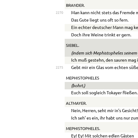
BRANDER.
Man kann nicht stets das Fremde 
2270
Das Gute liegt uns oft so fern.
Ein echter deutscher Mann mag ke
Doch ihre Weine trinkt er gern.
SIEBEL.
(indem sich Mephistopheles seinem 
Ich muß gestehn, den sauren mag i
Gebt mir ein Glas vom echten süß
2275
MEPHISTOPHELES
(bohrt.)
Euch soll sogleich Tokayer fließen.
ALTMAYER.
Nein, Herren, seht mir in’s Gesicht
Ich seh’ es ein, ihr habt uns nur z
MEPHISTOPHELES.
Ey! Ey! Mit solchen edlen Gästen