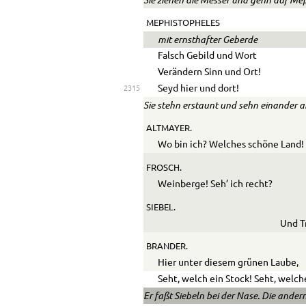
Sie ziehen die Messer und gehn auf Mep
MEPHISTOPHELES
mit ernsthafter Geberde
Falsch Gebild und Wort
Verändern Sinn und Ort!
Seyd hier und dort!
2315
Sie stehn erstaunt und sehn einander a
ALTMAYER.
Wo bin ich? Welches schöne Land!
FROSCH.
Weinberge! Seh’ ich recht?
SIEBEL.
Und T
BRANDER.
Hier unter diesem grünen Laube,
Seht, welch ein Stock! Seht, welch
Er faßt Siebeln bei der Nase. Die ander