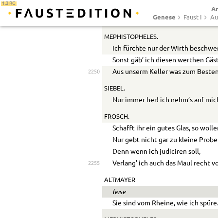
1.3 RC
Ar
SIEBEL.
Genese
Faust I
Au
Wir mögen das nicht wieder hören
MEPHISTOPHELES.
Ich fürchte nur der Wirth beschwer
Sonst gäb’ ich diesen werthen Gäs
Aus unserm Keller was zum Besten
2250
SIEBEL.
Nur immer her! ich nehm’s auf mic
FROSCH.
Schafft ihr ein gutes Glas, so woll
Nur gebt nicht gar zu kleine Probe
Denn wenn ich judiciren soll,
Verlang’ ich auch das Maul recht vo
2255
ALTMAYER
leise
Sie sind vom Rheine, wie ich spüre