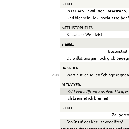
SIEBEL.
Was Herr? Er will sich unterstehn,
Und hier sein Hokuspokus treiben
MEPHISTOPHELES.
Still, altes Weinfaß!
SIEBEL.
Besenstiel!
Du willst uns gar noch grob bege
BRANDER.
Wart nur! es sollen Schläge regnen
2310
ALTMAYER.
zieht einen Pfropf aus dem Tisch, e
Ich brenne! ich brenne!
SIEBEL.
Zauberey
Stoßt zu! der Kerl ist vogelfrey!