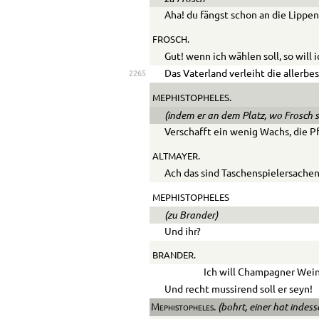
Aha! du fängst schon an die Lippe
FROSCH.
Gut! wenn ich wählen soll, so will
Das Vaterland verleiht die allerbe
2265
MEPHISTOPHELES.
(indem er an dem Platz, wo Frosch si
Verschafft ein wenig Wachs, die P
ALTMAYER.
Ach das sind Taschenspielersachen
MEPHISTOPHELES
(zu Brander)
Und ihr?
BRANDER.
Ich will Champagner Wein
Und recht mussirend soll er seyn!
(bohrt, einer hat indes
Mephistopheles.