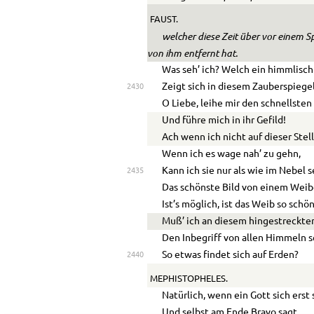
FAUST.
welcher diese Zeit über vor einem Sp
von ihm entfernt hat.
Was seh’ ich? Welch ein himmlisch
Zeigt sich in diesem Zauberspiege
2430
O Liebe, leihe mir den schnellsten
Und führe mich in ihr Gefild!
Ach wenn ich nicht auf dieser Stell
Wenn ich es wage nah’ zu gehn,
Kann ich sie nur als wie im Nebel s
2435
Das schönste Bild von einem Weib
Ist’s möglich, ist das Weib so schö
Muß
’
ich an diesem hingestreckte
Den Inbegriff von allen Himmeln 
So etwas findet sich auf Erden?
2440
MEPHISTOPHELES.
Natürlich, wenn ein Gott sich erst 
Und selbst am Ende Bravo sagt,