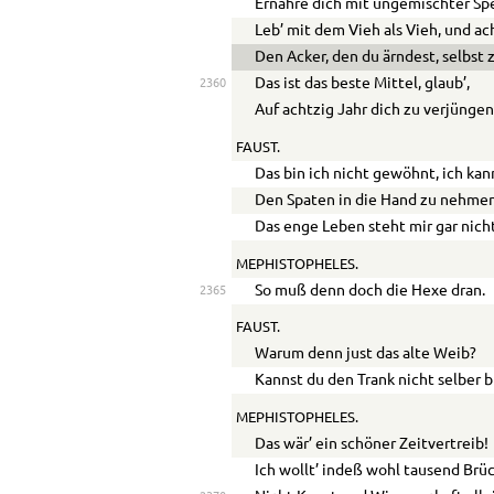
Ernähre dich mit ungemischter Spe
Leb’ mit dem Vieh als Vieh, und ach
Den Acker, den du ärndest, selbst 
Das ist das beste Mittel, glaub’,
2360
Auf achtzig Jahr dich zu verjüngen
FAUST.
Das bin ich nicht gewöhnt, ich ka
Den Spaten in die Hand zu nehmen
Das enge Leben steht mir gar nicht
MEPHISTOPHELES.
So muß denn doch die Hexe dran.
2365
FAUST.
Warum denn just das alte Weib?
Kannst du den Trank nicht selber 
MEPHISTOPHELES.
Das wär’ ein schöner Zeitvertreib!
Ich wollt’ indeß wohl tausend Brü