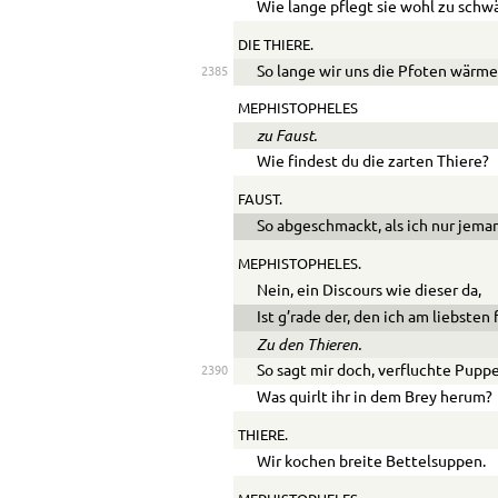
Wie lange pflegt sie wohl zu sch
DIE THIERE.
So lange wir uns die Pfoten wärme
2385
MEPHISTOPHELES
zu Faust.
Wie findest du die zarten Thiere?
FAUST.
So abgeschmackt, als ich nur jema
MEPHISTOPHELES.
Nein, ein Discours wie dieser da,
Ist g’rade der, den ich am liebsten 
Zu den Thieren.
So sagt mir doch, verfluchte Pupp
2390
Was quirlt ihr in dem Brey herum?
THIERE.
Wir kochen breite Bettelsuppen.