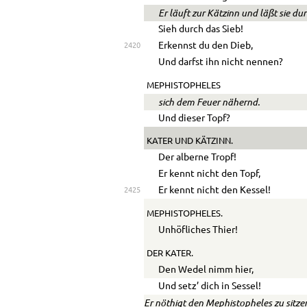
Er läuft zur Kätzinn und läßt sie du
Sieh durch das Sieb!
Erkennst du den Dieb,
2420
Und darfst ihn nicht nennen?
MEPHISTOPHELES
sich dem Feuer nähernd.
Und dieser Topf?
KATER
UND
KÄTZINN.
Der alberne Tropf!
Er kennt nicht den Topf,
Er kennt nicht den Kessel!
2425
MEPHISTOPHELES.
Unhöfliches Thier!
DER KATER.
Den Wedel nimm hier,
Und setz’ dich in Sessel!
Er nöthigt den Mephistopheles zu sitze