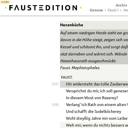
1.3 RC
Archiv
Genese
Faust I
He
Hexenküche
Auf einem niedrigen Herde steht ein g
davon in die Höhe steigt, zeigen sich v
Kessel und schäumt ihn, und sorgt daß 
sitzt darneben und wärmt sich. Wände
Hexenhausrath ausgeschmückt.
Faust. Mephistopheles.
FAUST.
Mir widersteht das tolle Zauberw
2337
Versprichst du mir, ich soll genese
In diesem Wust von Raserey?
Verlang’ ich Rath von einem alten
2340
Und schafft die Sudelköcherey
Wohl dreyßig Jahre mir vom Leibe
Weh mir, wenn du nichts bessers w