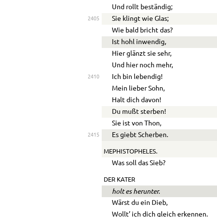
Und rollt beständig;
Sie klingt wie Glas;
2405
Wie bald bricht das?
Ist hohl inwendig,
Hier glänzt sie sehr,
Und hier noch mehr,
Ich bin lebendig!
2410
Mein lieber Sohn,
Halt dich davon!
Du mußt sterben!
Sie ist von Thon,
Es giebt Scherben.
2415
MEPHISTOPHELES.
Was soll das Sieb?
DER KATER
holt es herunter.
Wärst du ein Dieb,
Wollt’ ich dich gleich erkennen.