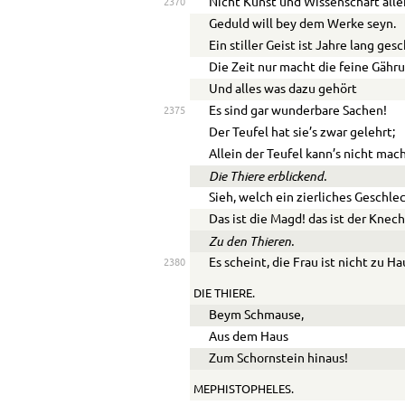
Nicht Kunst und Wissenschaft alle
2370
Geduld will bey dem Werke seyn.
Ein stiller Geist ist Jahre lang gesc
Die Zeit nur macht die feine Gähru
Und alles was dazu gehört
Es sind gar wunderbare Sachen!
2375
Der Teufel hat sie’s zwar gelehrt;
Allein der Teufel kann’s nicht mac
Die Thiere erblickend.
Sieh, welch ein zierliches Geschle
Das ist die Magd! das ist der Knech
Zu den Thieren.
Es scheint, die Frau ist nicht zu H
2380
DIE THIERE.
Beym Schmause,
Aus dem Haus
Zum Schornstein hinaus!
MEPHISTOPHELES.