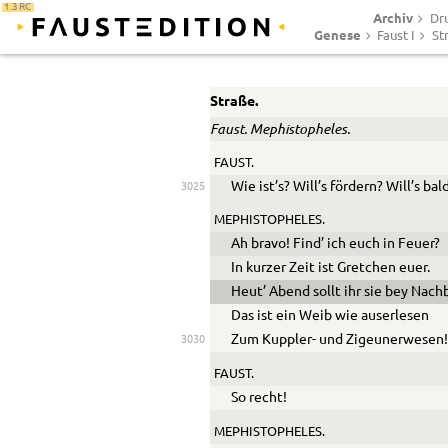
1.3 RC
Archiv
Dr
Genese
Faust I
St
Straße.
Faust. Mephistopheles.
FAUST.
Wie ist’s? Will’s fördern? Will’s ba
3025
MEPHISTOPHELES.
Ah bravo! Find’ ich euch in Feuer?
In kurzer Zeit ist Gretchen euer.
Heut’ Abend sollt ihr sie bey Nach
Das ist ein Weib wie auserlesen
Zum Kuppler- und Zigeunerwesen
3030
FAUST.
So recht!
MEPHISTOPHELES.