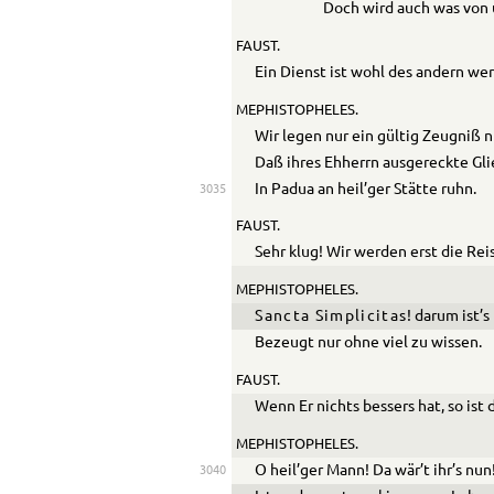
Doch wird auch was von 
FAUST.
Ein Dienst ist wohl des andern wer
MEPHISTOPHELES.
Wir legen nur ein gültig Zeugniß n
Daß ihres Ehherrn ausgereckte Gl
In Padua an heil’ger Stätte ruhn.
3035
FAUST.
Sehr klug! Wir werden erst die R
MEPHISTOPHELES.
Sancta Simplicitas
! darum ist’s
Bezeugt nur ohne viel zu wissen.
FAUST.
Wenn Er nichts bessers hat, so ist 
MEPHISTOPHELES.
O heil’ger Mann! Da wär’t ihr’s nun
3040