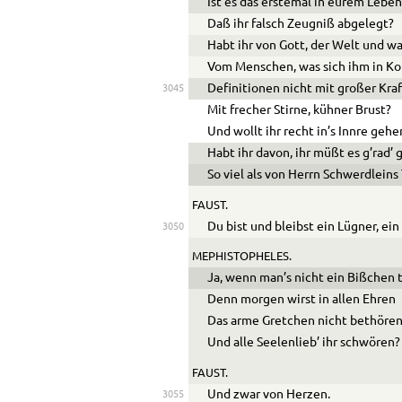
Ist es das erstemal in eurem Leben
Daß ihr falsch Zeugniß abgelegt?
Habt ihr von Gott, der Welt und wa
Vom Menschen, was sich ihm in Ko
Definitionen nicht mit großer Kra
3045
Mit frecher Stirne, kühner Brust?
Und wollt ihr recht in’s Innre gehe
Habt ihr davon, ihr müßt es g’rad’
So viel als von Herrn Schwerdlein
FAUST.
Du bist und bleibst ein Lügner, ein
3050
MEPHISTOPHELES.
Ja, wenn man’s nicht ein Bißchen 
Denn morgen wirst in allen Ehren
Das arme Gretchen nicht bethören
Und alle Seelenlieb’ ihr schwören?
FAUST.
Und zwar von Herzen.
3055