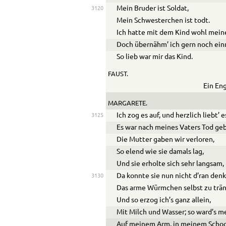
Mein Bruder ist Soldat,
3120
Mein Schwesterchen ist todt.
Ich hatte mit dem Kind wohl meine
Doch übernähm’ ich gern noch einm
So lieb war mir das Kind.
FAUST.
Ein Eng
MARGARETE.
Ich zog es auf, und herzlich liebt’ 
3125
Es war nach meines Vaters Tod ge
Die Mutter gaben wir verloren,
So elend wie sie damals lag,
Und sie erholte sich sehr langsam,
Da konnte sie nun nicht d’ran den
3130
Das arme Würmchen selbst zu trä
Und so erzog ich’s ganz allein,
Mit Milch und Wasser; so ward’s m
Auf meinem Arm, in meinem Scho