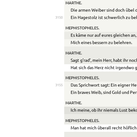
MARTHE.
Die armen Weiber sind doch übel d
Ein Hagestolz ist schwerlich zu be
3150
MEPHISTOPHELES.
Es käme nur auf eures gleichen an,
Mich eines bessern zu belehren.
MARTHE.
Sagt g’rad’, mein Herr, habt ihr no
Hat sich das Herz nicht irgendwo
MEPHISTOPHELES.
Das Sprichwort sagt: Ein eigner He
3155
Ein braves Weib, sind Gold und Per
MARTHE.
Ich meine, ob ihr niemals Lust b
MEPHISTOPHELES.
Man hat mich überall recht höfli