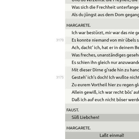
Was sich die Frechheit unterfange
Als du jüngst aus dem Dom gegan
MARGARETE.
Ich war bestürzt, mir war das nie 
Es konnte niemand von mir übels 
3170
Ach, dacht’ ich, hat er in deinem 
Was freches, unanständiges geseh
Es schien ihn gleich nur anzuwand
Mit dieser Dirne g’rade hin zu han
Gesteh’ ich’s doch! Ich wußte nich
3175
Zu eurem Vortheil hier zu regen g
Allein gewiß, ich war recht bös’ au
Daß ich auf euch nicht böser werd
FAUST.
Süß Liebchen!
MARGARETE.
Laßt einmal!