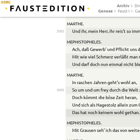
1.3 RC
Archiv
Die Mutter ist gar zu genau.
Dr
Genese
Faust I
Ga
Gehn vorüber.
MARTHE.
Und ihr, mein Herr, ihr reis’t so im
3085
MEPHISTOPHELES.
Ach, daß Gewerb’ und Pflicht uns 
Mit wie viel Schmerz verläßt man
Und darf doch nun einmal nicht bl
MARTHE.
In raschen Jahren geht’s wohl an,
So um und um frey durch die Welt z
3090
Doch kömmt die böse Zeit heran,
Und sich als Hagestolz allein zum G
Das hat noch keinem wohl gethan.
MEPHISTOPHELES.
Mit Grausen seh’ ich das von weite