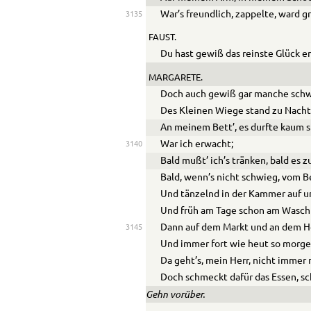
War’s freundlich, zappelte, ward g
3135
FAUST.
Du hast gewiß das reinste Glück 
MARGARETE.
Doch auch gewiß gar manche schw
Des Kleinen Wiege stand zu Nach
An meinem Bett’, es durfte kaum s
War ich erwacht;
3140
Bald mußt’ ich’s tränken, bald es z
Bald, wenn’s nicht schwieg, vom Be
Und tänzelnd in der Kammer auf u
Und früh am Tage schon am Wasch
Dann auf dem Markt und an dem H
3145
Und immer fort wie heut so morge
Da geht’s, mein Herr, nicht immer 
Doch schmeckt dafür das Essen, s
Gehn vorüber.