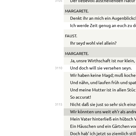
Der liebevoll austheilenden Natur
3105
MARGARETE.
Denkt ihr an mich ein Augenblickc
Ich werde Zeit genug an euch zu 
FAUST.
Ihr seyd wohl viel allein?
MARGARETE.
Ja, unsre Wirthschaft ist nur klein,
Und doch will sie versehen seyn.
3110
Wir haben keine Magd; muß kochen
Und nähn, und laufen früh und spat
Und meine Mutter ist in allen Stü
So accurat!
Nicht daß sie just so sehr sich ein
3115
Wir könnten uns weit eh’r als andr
Mein Vater hinterließ ein hübsch
Ein Häuschen und ein Gärtchen vor
Doch hab’ ich jetzt so ziemlich stil