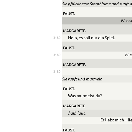
Sie pflückt eine Sternblume und zupft d
FAUST.
Was so
MARGARETE.
Nein, es soll nur ein Spiel.
3180
FAUST.
Wie
3180
MARGARETE.
3180
Sie rupft und murmelt.
FAUST.
Was murmelst du?
MARGARETE
halb laut.
Er liebt mich – l
FAUST.