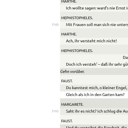
MARTHE.
Ich wollte sagen: ward’s nie Ernst
MEPHISTOPHELES.
Mit Frauen soll man sich nie unter
3160
MARTHE.
Ach, ihr versteht mich nicht!
MEPHISTOPHELES.
Da
Doch ich versteh’ – daß ihr sehr gü
Gehn vorüber.
FAUST.
Du kanntest mich, o kleiner Engel,
Gleich als ich in den Garten kam?
MARGARETE.
Saht ihr es nicht? ich schlug die A
3165
FAUST.
Und du verzeihst die Freyheit, die