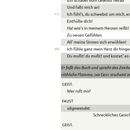
Ein Schauer vom Gewölb’ herab
Und faßt mich an!
Ich fühl’s, du schwebst um mich, er
475
Enthülle dich!
Ha! wie’s in meinem Herzen reißt!
Zu neuen Gefühlen
All’ meine Sinnen sich erwühlen!
Ich fühle ganz mein Herz dir hing
480
Du mußt! du mußt! und kostet’ es
Er faßt das Buch und spricht das Zeiche
röthliche Flamme,
erscheint i
der Geist
GEIST.
Wer ruft mir?
FAUST
abgewendet.
Schreckliches Gesic
GEIST.