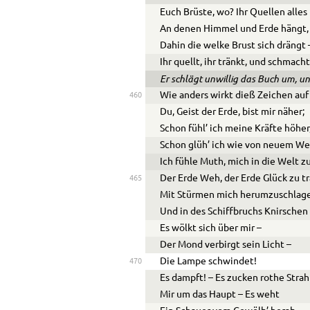
Euch Brüste, wo? Ihr Quellen alles
An denen Himmel und Erde hängt,
Dahin die welke Brust sich drängt 
Ihr quellt, ihr tränkt, und schmach
Er schlägt unwillig das Buch um, un
Wie anders wirkt dieß Zeichen auf
460
Du, Geist der Erde, bist mir näher;
Schon fühl’ ich meine Kräfte höher
Schon glüh’ ich wie von neuem We
Ich fühle Muth, mich in die Welt z
Der Erde Weh, der Erde Glück zu t
465
Mit Stürmen mich herumzuschlag
Und in des Schiffbruchs Knirschen 
Es wölkt sich über mir –
Der Mond verbirgt sein Licht –
Die Lampe schwindet!
470
Es dampft! – Es zucken rothe Stra
Mir um das Haupt – Es weht