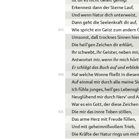
Ist dir es nicht Geleit genug?
Erkennest dann der Sterne Lauf,
Und wenn Natur dich unterweist,
Dann geht die Seelenkraft dir auf,
Wie spricht ein Geist zum andern G
425
Umsonst, daß trocknes Sinnen hie
Die heil’gen Zeichen dir erklärt,
Ihr schwebt, ihr Geister, neben mir
Antwortet mir, wenn ihr mich hört
Er schlägt das Buch auf und erblic
Ha! welche Wonne fließt in diesem
430
Auf einmal mir durch alle meine S
Ich fühle junges, heil’ges Lebensg
Neuglühend mir durch Nerv’ und A
War es ein Gott, der diese Zeichen
Die mir das innre Toben stillen,
435
Das arme Herz mit Freude füllen,
Und mit geheimnißvollem Trieb,
Die Kräfte der Natur rings um mich