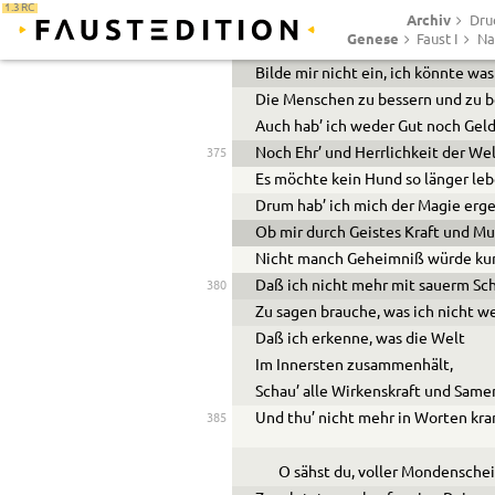
1.3 RC
Archiv
Dafür ist mir auch alle Freud’ entri
370
Dru
Genese
Faust I
Na
Bilde mir nicht ein was rechts zu w
Bilde mir nicht ein, ich könnte was
Die Menschen zu bessern und zu 
Auch hab’ ich weder Gut noch Geld
Noch Ehr’ und Herrlichkeit der Wel
375
Es möchte kein Hund so länger leb
Drum hab’ ich mich der Magie erg
Ob mir durch Geistes Kraft und M
Nicht manch Geheimniß würde ku
Daß ich nicht mehr mit sauerm Sc
380
Zu sagen brauche, was ich nicht w
Daß ich erkenne, was die Welt
Im Innersten zusammenhält,
Schau’ alle Wirkenskraft und Same
Und thu’ nicht mehr in Worten kr
385
O sähst du, voller Mondenschei