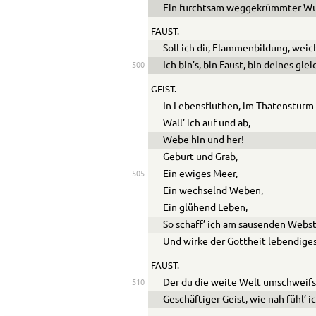
Ein furchtsam weggekrümmter W
FAUST.
Soll ich dir, Flammenbildung, wei
Ich bin’s, bin Faust, bin deines gle
500
GEIST.
In Lebensfluthen, im Thatensturm
Wall’ ich auf und ab,
Webe hin und her!
Geburt und Grab,
Ein ewiges Meer,
505
Ein wechselnd Weben,
Ein glühend Leben,
So schaff’ ich am sausenden Webst
Und wirke der Gottheit lebendiges
FAUST.
Der du die weite Welt umschweifs
510
Geschäftiger Geist, wie nah fühl’ i