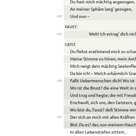
Du hast mich mächtig angezogen,
An meiner Sphäre lang’ gesogen,
Und nun –
485
FAUST.
Weh! ich ertrag’ dich nic
485
GEIST.
Du flehst erathmend mich zu scha
Meine Stimme zu hören, mein Antl
Mich neigt dein mächtig Seelenfle
Da bin ich! – Welch erbärmlich Gr
Faßt Uebermenschen dich! Wo ist 
490
Wo ist die Brust? die eine Welt in 
Und trug und hegte; die mit Freu
Erschwoll, sich uns, den Geistern, 
Wo bist du, Faust? deß Stimme mir
Der sich an mich mit allen Kräften
495
Du
Bist
es? der, von meinem Hauch
In allen Lebenstiefen zittert,