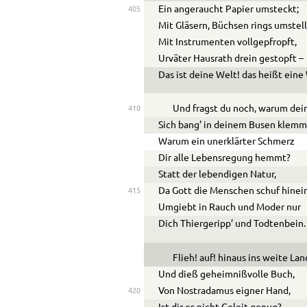
Ein angeraucht Papier umsteckt;
405
Mit Gläsern, Büchsen rings umstell
Mit Instrumenten vollgepfropft,
Urväter Hausrath drein gestopft –
Das ist deine Welt! das heißt eine
Und fragst du noch, warum dei
410
Sich bang’ in deinem Busen klemm
Warum ein unerklärter Schmerz
Dir alle Lebensregung hemmt?
Statt der lebendigen Natur,
Da Gott die Menschen schuf hinein
415
Umgiebt in Rauch und Moder nur
Dich Thiergeripp’ und Todtenbein.
Flieh! auf! hinaus ins weite Lan
Und dieß geheimnißvolle Buch,
Von Nostradamus eigner Hand,
420