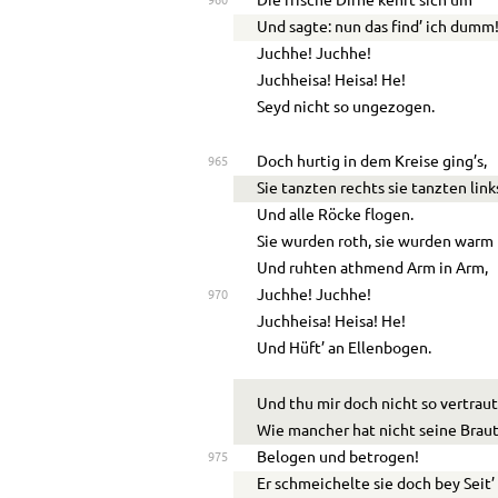
Die frische Dirne kehrt sich um
960
Und sagte: nun das find’ ich dumm
Juchhe! Juchhe!
Juchheisa! Heisa! He!
Seyd nicht so ungezogen.
Doch hurtig in dem Kreise ging’s,
965
Sie tanzten rechts sie tanzten link
Und alle Röcke flogen.
Sie wurden roth, sie wurden warm
Und ruhten athmend Arm in Arm,
Juchhe! Juchhe!
970
Juchheisa! Heisa! He!
Und Hüft’ an Ellenbogen.
Und thu mir doch nicht so vertraut
Wie mancher hat nicht seine Brau
Belogen und betrogen!
975
Er schmeichelte sie doch bey Seit’