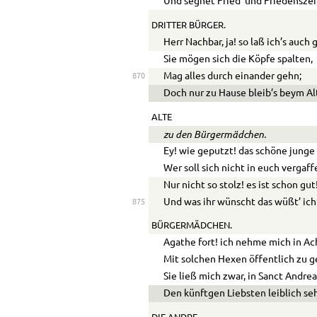
Und segnet Fried’ und Friedenszei
DRITTER BÜRGER.
Herr Nachbar, ja! so laß ich’s auch
Sie mögen sich die Köpfe spalten,
Mag alles durch einander gehn;
870
Doch nur zu Hause bleib’s beym Al
ALTE
zu den Bürgermädchen.
Ey! wie geputzt! das schöne junge 
Wer soll sich nicht in euch vergaff
Nur nicht so stolz! es ist schon gut
Und was ihr wünscht das wüßt’ ich
875
BÜRGERMÄDCHEN.
Agathe fort! ich nehme mich in Ac
Mit solchen Hexen öffentlich zu g
Sie ließ mich zwar, in Sanct Andre
Den künftgen Liebsten leiblich se