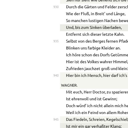
Sieh nur sieh! wie behend sich di
Durch die Gärten und Felder zersc
930
Wie der Fluß, in Breit’ und Länge,
So manchen lustigen Nachen bewe
Und, bis zum Sinken überladen,
Entfernt sich dieser letzte Kahn.
Selbst von des Berges fernen Pfa
935
Blinken uns farbige Kleider an.
Ich höre schon des Dorfs Getümme
Hier ist des Volkes wahrer Himmel
Zufrieden jauchzet groß und klein
Hier bin ich Mensch, hier darf ich’s
940
WAGNER.
Mit euch, Herr Doctor, zu spaziere
Ist ehrenvoll und ist Gewinn;
Doch würd’ ich nicht allein mich he
Weil ich ein Feind von allem Rohen
Das Fiedeln, Schreien, Kegelschie
945
Ist mir ein gar verhaßter Klang;