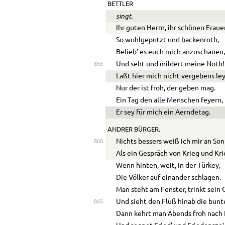
BETTLER
singt.
Ihr guten Herrn, ihr schönen Fraue
So wohlgeputzt und backenroth,
Belieb’ es euch mich anzuschauen
Und seht und mildert meine Noth!
855
Laßt hier mich nicht vergebens le
Nur der ist froh, der geben mag.
Ein Tag den alle Menschen feyern,
Er sey für mich ein Aerndetag.
ANDRER BÜRGER.
Nichts bessers weiß ich mir an So
860
Als ein Gespräch von Krieg und Kr
Wenn hinten, weit, in der Türkey,
Die Völker auf einander schlagen.
Man steht am Fenster, trinkt sein 
Und sieht den Fluß hinab die bunte
865
Dann kehrt man Abends froh nach 