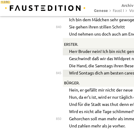
1.3 RC
Archiv
Sie sind gar niedlich angezogen,
Genese
Faust I
Vo
’s ist meine Nachbarin dabey;
Ich bin dem Mädchen sehr gewoge
Sie gehen ihren stillen Schritt
840
Und nehmen uns doch auch am End
ERSTER.
Herr Bruder nein! Ich bin nicht ger
Geschwind! daß wir das Wildpret ni
Die Hand, die Samstags ihren Bese
Wird Sontags dich am besten cares
845
BÜRGER.
Nein, er gefällt mir nicht der neu
Nun, da er’s ist, wird er nur täglich 
Und für die Stadt was thut denn er
Wird es nicht alle Tage schlimmer?
Gehorchen soll man mehr als imme
850
Und zahlen mehr als je vorher.