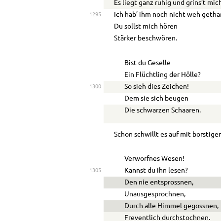
Es liegt ganz ruhig und grins’t mic
Ich hab’ ihm noch nicht weh getha
1295
Du sollst mich hören
Stärker beschwören.
Bist du Geselle
Ein Flüchtling der Hölle?
So sieh dies Zeichen!
1300
Dem sie sich beugen
Die schwarzen Schaaren.
Schon schwillt es auf mit borstige
Verworfnes Wesen!
Kannst du ihn lesen?
1305
Den nie entsprossnen,
Unausgesprochnen,
Durch alle Himmel gegossnen,
Freventlich durchstochnen.