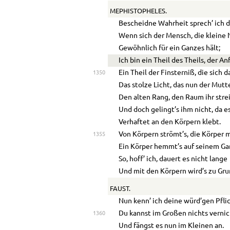
MEPHISTOPHELES.
Bescheidne Wahrheit sprech’ ich di
Wenn sich der Mensch, die kleine 
Gewöhnlich für ein Ganzes hält;
Ich bin ein Theil des Theils, der An
Ein Theil der Finsterniß, die sich d
1350
Das stolze Licht, das nun der Mutt
Den alten Rang, den Raum ihr stre
Und doch gelingt’s ihm nicht, da es,
Verhaftet an den Körpern klebt.
Von Körpern strömt’s, die Körper 
1355
Ein Körper hemmt’s auf seinem Ga
So, hoff’ ich, dauert es nicht lange
Und mit den Körpern wird’s zu Gr
FAUST.
Nun kenn’ ich deine würd’gen Pfli
Du kannst im Großen nichts verni
1360
Und fängst es nun im Kleinen an.