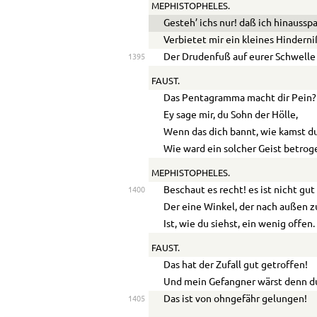
MEPHISTOPHELES.
Gesteh’ ichs nur! daß ich hinaussp
Verbietet mir ein kleines Hinderni
Der Drudenfuß auf eurer Schwelle
1395
FAUST.
Das Pentagramma macht dir Pein?
Ey sage mir, du Sohn der Hölle,
Wenn das dich bannt, wie kamst d
Wie ward ein solcher Geist betrog
MEPHISTOPHELES.
Beschaut es recht! es ist nicht gu
1400
Der eine Winkel, der nach außen z
Ist, wie du siehst, ein wenig offen.
FAUST.
Das hat der Zufall gut getroffen!
Und mein Gefangner wärst denn d
Das ist von ohngefähr gelungen!
1405