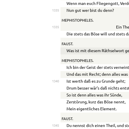
Wenn man euch Fliegengott, Verde
Nun gut wer bist du denn?
1335
MEPHISTOPHELES.
Ein The
1335
Die stets das Böse will und stets d
FAUST.
Was ist mit diesem Räthselwort 
MEPHISTOPHELES.
Ich bin der Geist der stets verneint
Und das mit Recht; denn alles was
Ist werth daß es zu Grunde geht;
1340
Drum besser wär’s daß nichts ents
So ist denn alles was ihr Sünde,
Zerstörung, kurz das Böse nennt,
Mein eigentliches Element.
FAUST.
Du nennst dich einen Theil, und st
1345