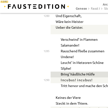
1.3 RC
Arc
Die Elemente,
Genese
Faust I
St
Ihre Kraft
Und Eigenschaft,
1280
Wäre kein Meister
Ueber die Geister.
Verschwind’ in Flammen
Salamander!
Rauschend fließe zusammen
1285
Undene!
Leucht’ in Meteoren-Schöne
Silphe!
Bring’ häußliche Hülfe
Incubus! incubus!
1290
Tritt hervor und mache den Sch
Keines der Viere
Steckt in dem Thiere.