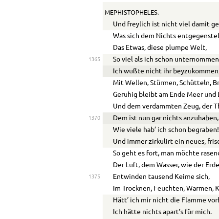
MEPHISTOPHELES.
Und freylich ist nicht viel damit g
Was sich dem Nichts entgegenstel
Das Etwas, diese plumpe Welt,
So viel als ich schon unternomme
1365
Ich wußte nicht ihr beyzukommen
Mit Wellen, Stürmen, Schütteln, B
Geruhig bleibt am Ende Meer und 
Und dem verdammten Zeug, der Th
Dem ist nun gar nichts anzuhaben,
1370
Wie viele hab’ ich schon begraben
Und immer zirkulirt ein neues, fris
So geht es fort, man möchte rase
Der Luft, dem Wasser, wie der Erd
Entwinden tausend Keime sich,
1375
Im Trocknen, Feuchten, Warmen, K
Hätt’ ich mir nicht die Flamme vo
Ich hätte nichts apart’s für mich.