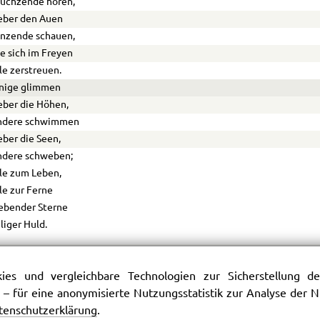
auchzende hören,
eber den Auen
anzende schauen,
e sich im Freyen
le zerstreuen.
inige glimmen
eber die Höhen,
ndere schwimmen
ber die Seen,
ndere schweben;
le zum Leben,
le zur Ferne
iebender Sterne
liger Huld.
OPHELES.
es und vergleichbare Technologien zur Sicherstellung der
hläft! So recht, ihr luft’gen, zarten Jungen!
 – für eine anonymisierte Nutzungsstatistik zur Analyse der
abt ihn treulich eingesungen!
tenschutzerklärung
.
ies Concert bin ich in eurer Schuld.