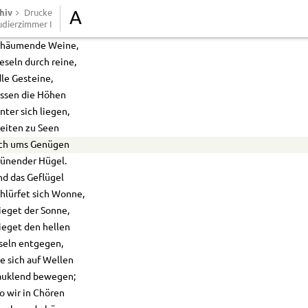
hiv
ängender Kelter,
Drucke
A
udierzimmer I
ürzen in Bächen
chäumende Weine,
eseln durch reine,
le Gesteine,
assen die Höhen
nter sich liegen,
eiten zu Seen
ich ums Genügen
rünender Hügel.
d das Geflügel
hlürfet sich Wonne,
ieget der Sonne,
ieget den hellen
seln entgegen,
e sich auf Wellen
auklend bewegen;
 wir in Chören