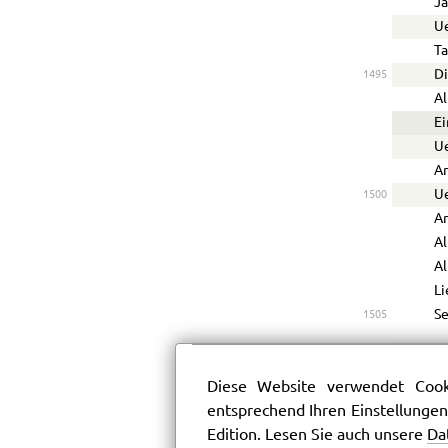
J
U
T
Di
1495
Al
E
U
A
Ue
1500
A
Al
Al
L
Se
1505
MEPHIST
Diese Website verwendet Cooki
Er sc
entsprechend Ihren Einstellungen
Ihr h
Edition. Lesen Sie auch unsere
Da
Für d