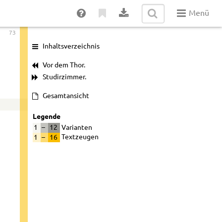
Menü
73
Inhaltsverzeichnis
Vor dem Thor.
Studirzimmer.
Gesamtansicht
Legende
1
–
12
Varianten
1
–
16
Textzeugen