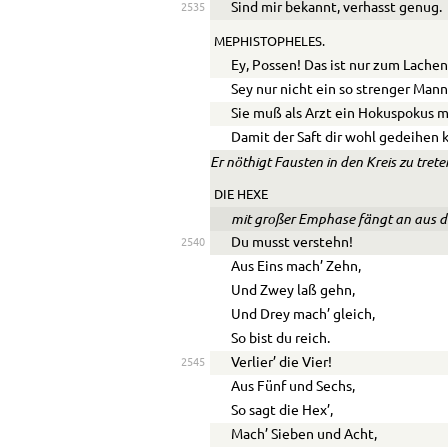
Sind mir bekannt, verhasst genug.
2535
MEPHISTOPHELES.
Ey, Possen! Das ist nur zum Lachen
Sey nur nicht ein so strenger Mann
Sie muß als Arzt ein Hokuspokus 
Damit der Saft dir wohl gedeihen 
Er nöthigt Fausten in den Kreis zu trete
DIE HEXE
mit großer Emphase fängt an aus d
Du musst verstehn!
2540
Aus Eins mach’ Zehn,
Und Zwey laß gehn,
Und Drey mach’ gleich,
So bist du reich.
Verlier’ die Vier!
2545
Aus Fünf und Sechs,
So sagt die Hex’,
Mach’ Sieben und Acht,