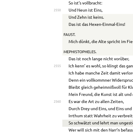
So ist’s vollbracht:
Und Neun ist Eins,
2550
Und Zehn ist keins.
Das ist das Hexen-Einmal-Eins!
FAUST.
Mich dünkt, die Alte spricht im Fie
MEPHISTOPHELES.
Das ist noch lange nicht vorüber,
Ich kenn’ es wohl, so klingt das ga
2555
Ich habe manche Zeit damit verlor
Denn ein vollkommner Widerspru
Bleibt gleich geheimnißvoll für Kl
Mein Freund, die Kunst ist alt und
Es war die Art zu allen Zeiten,
2560
Durch Drey und Eins, und Eins und
Irrthum statt Wahrheit zu verbreit
So schwätzt und lehrt man ungestö
Wer will sich mit den Narr’n befas