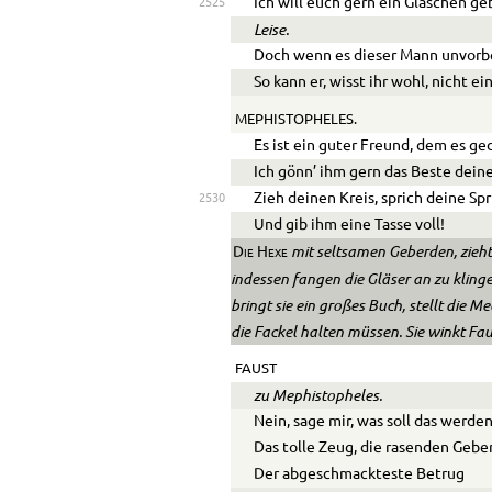
Ich will euch gern ein Gläschen ge
2525
Leise.
Doch wenn es dieser Mann unvorbe
So kann er, wisst ihr wohl, nicht e
MEPHISTOPHELES.
Es ist ein guter Freund, dem es ged
Ich gönn’ ihm gern das Beste dein
Zieh deinen Kreis, sprich deine Sp
2530
Und gib ihm eine Tasse voll!
mit seltsamen Geberden, zieht 
Die Hexe
indessen fangen die Gläser an zu kling
bringt sie ein großes Buch, stellt die Me
die Fackel halten müssen. Sie winkt Faus
FAUST
zu Mephistopheles.
Nein, sage mir, was soll das werde
Das tolle Zeug, die rasenden Gebe
Der abgeschmackteste Betrug