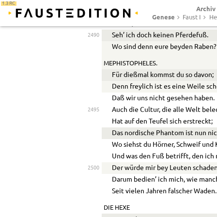
1.3 RC
Archiv
DIE HEXE.
Genese
Faust I
He
O Herr, verzeiht den rohen Gruß!
Seh’ ich doch keinen Pferdefuß.
2490
Wo sind denn eure beyden Raben?
MEPHISTOPHELES.
Für dießmal kommst du so davon;
Denn freylich ist es eine Weile sch
Daß wir uns nicht gesehen haben.
Auch die Cultur, die alle Welt bele
2495
Hat auf den Teufel sich erstreckt;
Das nordische Phantom ist nun ni
Wo siehst du Hörner, Schweif und
Und was den Fuß betrifft, den ich 
Der würde mir bey Leuten schaden
2500
Darum bedien’ ich mich, wie manc
Seit vielen Jahren falscher Waden.
DIE HEXE