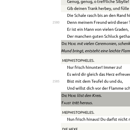
Genug, genug, o treffliche Sibylle!
Gib deinen Trank herbey, und fülle
Die Schale rasch bis an den Rand h
Denn meinem Freund wird dieser T
2580
Er ist ein Mann von vielen Graden,
Der manchen guten Schluck getha
mit vielen Ceremonien, schenkt
Die Hexe
Mund bringt, entsteht eine leichte Fla
MEPHISTOPHELES.
Nur frisch hinunter! Immer zu!
Es wird dir gleich das Herz erfreue
Bist mit dem Teufel du und du,
2585
Und willst dich vor der Flamme s
löst den Kreis.
Die Hexe
tritt heraus.
Faust
MEPHISTOPHELES.
Nun frisch hinaus! Du darfst nicht 
DIE HEXE.