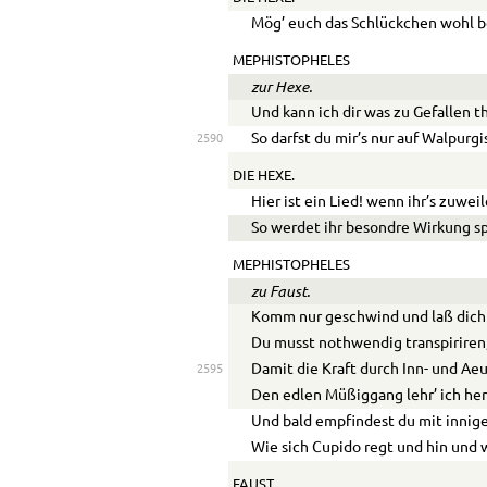
Mög’ euch das Schlückchen wohl 
MEPHISTOPHELES
zur Hexe.
Und kann ich dir was zu Gefallen t
So darfst du mir’s nur auf Walpurgi
2590
DIE HEXE.
Hier ist ein Lied! wenn ihr’s zuweil
So werdet ihr besondre Wirkung s
MEPHISTOPHELES
zu Faust.
Komm nur geschwind und laß dich
Du musst nothwendig transpiriren
Damit die Kraft durch Inn- und Aeu
2595
Den edlen Müßiggang lehr’ ich her
Und bald empfindest du mit innig
Wie sich Cupido regt und hin und 
FAUST.