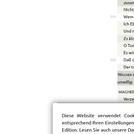
zusa
Nicht
Wem 
515
Ich E
Und n
Es klo
O Tod
Es wi
Daß d
520
Der t
i
Wagner
unwillig.
WAGNER
Verze
Ihr l
In di
Diese Website verwendet Cooki
Denn 
525
entsprechend Ihren Einstellungen
Ich h
Edition. Lesen Sie auch unsere
Da