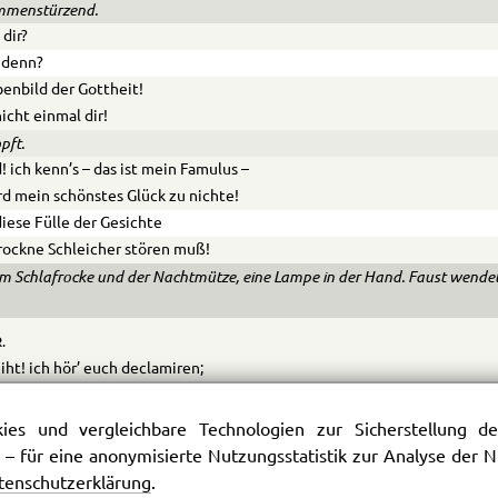
mmenstürzend.
 dir?
denn?
benbild der Gottheit!
icht einmal dir!
pft.
! ich kenn’s – das ist mein Famulus –
rd mein schönstes Glück zu nichte!
iese Fülle der Gesichte
rockne Schleicher stören muß!
m Schlafrocke und der Nachtmütze, eine Lampe in der Hand. Faust wendet
.
iht! ich hör’ euch declamiren;
as’t gewiß ein griechisch Trauerspiel?
eser Kunst möcht’ ich ’was profitiren,
es und vergleichbare Technologien zur Sicherstellung der
heut zu Tage wirkt das viel.
 – für eine anonymisierte Nutzungsstatistik zur Analyse der
ab’ es öfters rühmen hören,
tenschutzerklärung
.