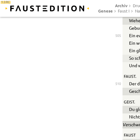
1.3 RC
Archiv
In Le
Dru
Genese
Faust I
Na
Wall’
Wehe 
Gebur
Ein e
505
Ein 
Ein g
So sc
Und w
FAUST.
Der d
510
Gesch
GEIST.
Du gl
Nicht
Verschwi
FAUST