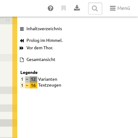
Menü
33
Inhaltsverzeichnis
Prolog im Himmel.
Vor dem Thor.
Gesamtansicht
Legende
1
–
12
Varianten
1
–
16
Textzeugen