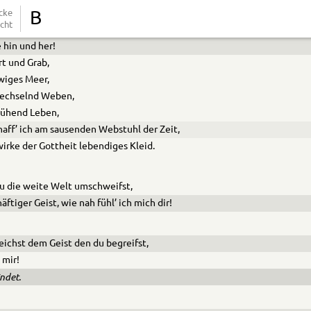
bensfluthen, im Thatensturm
cke
B
cht
 ich auf und ab,
hin und her!
t und Grab,
wiges Meer,
wechselnd Weben,
lühend Leben,
haff’ ich am sausenden Webstuhl der Zeit,
irke der Gottheit lebendiges Kleid.
u die weite Welt umschweifst,
äftiger Geist, wie nah fühl’ ich mich dir!
eichst dem Geist den du begreifst,
 mir!
ndet.