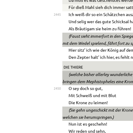
Da muß es was Gescheidtes werde
Für dieß Mahl sieh dich immer satt
Ich weiß dir so ein Schätzchen au
2445
Und selig wer das gute Schicksal h
Als Bräutigam sie heim zu führen!
(Faust sieht immerfort in den Spieg
mit dem Wedel spielend, fährt fort zu s
Hier sitz’ ich wie der König auf d
Den Zepter halt’ ich hier, es fehlt
DIE THIERE
(welche bisher allerley wunderlic
bringen dem Mephistopheles eine Kron
O sey doch so gut,
2450
Mit Schweiß und mit Blut
Die Krone zu leimen!
(Sie gehn ungeschickt mit der Krone
welchen sie herumspringen.)
Nun ist es geschehn!
Wir reden und sehn,