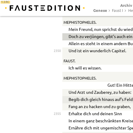
1.3 RC
Archiv
Hat die Natur und hat ein edler Ge
2345
Genese
Faust I
He
Nicht irgend einen Balsam ausgef
MEPHISTOPHELES.
Mein Freund, nun sprichst du wied
Doch zu verjüngen, gibt’s auch ein 
Allein es steht in einem andern Bu
Und ist ein wunderlich Capitel.
2350
FAUST.
Ich will es wissen.
MEPHISTOPHELES.
Gut! Ein Mitt
Und Arzt und Zauberey, zu haben:
Begib dich gleich hinaus auf’s Feld
Fang an zu hacken und zu graben,
Erhalte dich und deinen Sinn
2355
In einem ganz beschränkten Kreise
Ernähre dich mit ungemischter Spe