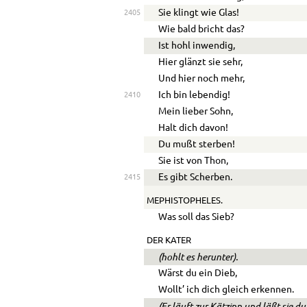
Sie klingt wie Glas!
2405
Wie bald bricht das?
Ist hohl inwendig,
Hier glänzt sie sehr,
Und hier noch mehr,
Ich bin lebendig!
2410
Mein lieber Sohn,
Halt dich davon!
Du mußt sterben!
Sie ist von Thon,
Es gibt Scherben.
2415
MEPHISTOPHELES.
Was soll das Sieb?
DER KATER
(hohlt es herunter).
Wärst du ein Dieb,
Wollt’ ich dich gleich erkennen.
(Er läuft zur Kätzinn und läßt sie d