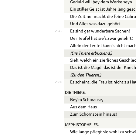
Geduld will bey dem Werke seyn.
Ein stiller Geist ist Jahre lang gesc
Die Zeit nur macht die feine Gähru
Und Alles was dazu gehört
Es sind gar wunderbare Sachen!
2375
Der Teufel hat sie’s zwar gelehrt;
Allein der Teufel kann’s nicht mac
(Die Thiere erblickend.)
Sieh, welch ein zierliches Geschle
Das ist die Magd! das ist der Knech
(Zu den Thieren.)
Es scheint, die Frau ist nicht zu H
2380
DIE THIERE.
Bey’m Schmause,
Aus dem Haus
Zum Schornstein hinaus!
MEPHISTOPHELES.
Wie lange pflegt sie wohl zu sch