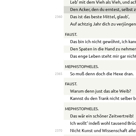
Leb’ mit dem Vieh als Vieh, und ach
Den Acker, den du erntest, selbst 
Das ist das beste Mittel, glaub’,
2360
Auf achtzig Jahr dich zu verjüngen
FAUST.
Das bin ich nicht gewöhnt, ich ka
Den Spaten in die Hand zu nehmen
Das enge Leben steht mir gar nicht
MEPHISTOPHELES.
So muß denn doch die Hexe dran.
2365
FAUST.
Warum denn just das alte Weib?
Kannst du den Trank nicht selber 
MEPHISTOPHELES.
Das wär ein schöner Zeitvertreib!
Ich wollt’ indeß wohl tausend Brü
Nicht Kunst und Wissenschaft alle
2370