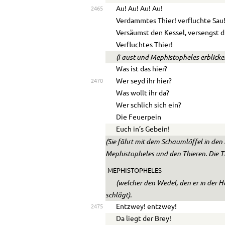
Au! Au! Au! Au!
2465
Verdammtes Thier! verfluchte Sau
Versäumst den Kessel, versengst d
Verfluchtes Thier!
(Faust und Mephistopheles erblicke
Was ist das hier?
Wer seyd ihr hier?
2470
Was wollt ihr da?
Wer schlich sich ein?
Die Feuerpein
Euch in’s Gebein!
(Sie fährt mit dem Schaumlöffel in den
Mephistopheles und den Thieren. Die Th
MEPHISTOPHELES
(welcher den Wedel, den er in der H
schlägt).
Entzwey! entzwey!
2475
Da liegt der Brey!