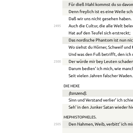
Für dieß Mahl kommst du so davon
Denn freylich ist es eine Weile sch
Daß wir uns nicht gesehen haben.
Auch die Cultur, die alle Welt bele
2495
Hat auf den Teufel sich erstreckt;
Das nordische Phantom ist nun ni
Wo siehst du Hörner, Schweif und
Und was den Fuß betrifft, den ich 
Der würde mir bey Leuten schaden
2500
Darum bedien’ ich mich, wie manc
Seit vielen Jahren falscher Waden.
DIE HEXE
(tanzend).
Sinn und Verstand verlier’ ich schie
Seh’ in den Junker Satan wieder hi
MEPHISTOPHELES.
Den Nahmen, Weib, verbitt’ ich mi
2505