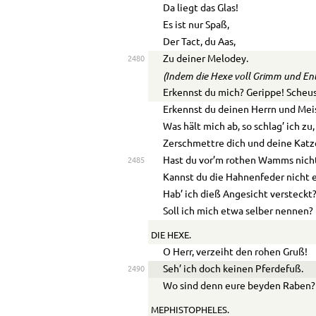
Da liegt das Glas!
Es ist nur Spaß,
Der Tact, du Aas,
Zu deiner Melodey.
2480
(Indem die Hexe voll Grimm und Ents
Erkennst du mich? Gerippe! Scheus
Erkennst du deinen Herrn und Mei
Was hält mich ab, so schlag’ ich zu,
Zerschmettre dich und deine Katz
Hast du vor’m rothen Wamms nich
2485
Kannst du die Hahnenfeder nicht 
Hab’ ich dieß Angesicht versteckt
Soll ich mich etwa selber nennen?
DIE HEXE.
O Herr, verzeiht den rohen Gruß!
Seh’ ich doch keinen Pferdefuß.
2490
Wo sind denn eure beyden Raben?
MEPHISTOPHELES.