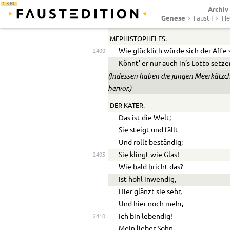
1.3 RC
Archiv
Und wär’ ich bey Geld,
Genese
Faust I
He
So wär’ ich bey Sinnen.
MEPHISTOPHELES.
Wie glücklich würde sich der Affe
2400
Könnt’ er nur auch in’s Lotto setze
(Indessen haben die jungen Meerkätzche
hervor.)
DER KATER.
Das ist die Welt;
Sie steigt und fällt
Und rollt beständig;
Sie klingt wie Glas!
2405
Wie bald bricht das?
Ist hohl inwendig,
Hier glänzt sie sehr,
Und hier noch mehr,
Ich bin lebendig!
2410
Mein lieber Sohn,