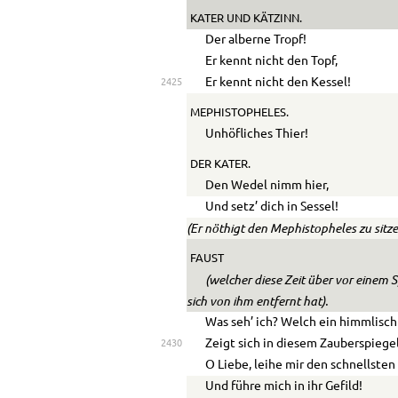
KATER
UND
KÄTZINN.
Der alberne Tropf!
Er kennt nicht den Topf,
Er kennt nicht den Kessel!
2425
MEPHISTOPHELES.
Unhöfliches Thier!
DER KATER.
Den Wedel nimm hier,
Und setz’ dich in Sessel!
(Er nöthigt den Mephistopheles zu sitze
FAUST
(welcher diese Zeit über vor einem 
sich von ihm entfernt hat).
Was seh’ ich? Welch ein himmlisch
Zeigt sich in diesem Zauberspiege
2430
O Liebe, leihe mir den schnellsten
Und führe mich in ihr Gefild!