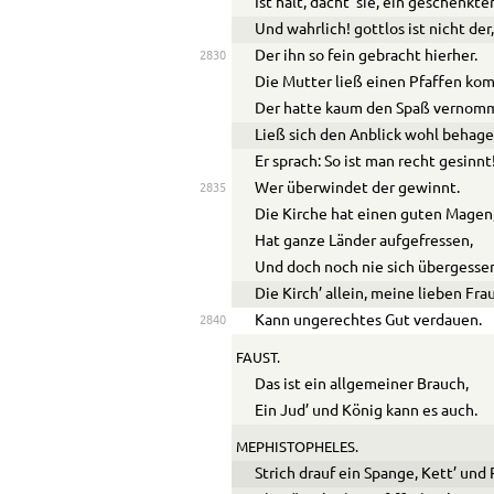
Ist halt, dacht’ sie, ein geschenkte
Und wahrlich! gottlos ist nicht der
Der ihn so fein gebracht hierher.
2830
Die Mutter ließ einen Pfaffen ko
Der hatte kaum den Spaß vernom
Ließ sich den Anblick wohl behage
Er sprach: So ist man recht gesinnt
Wer überwindet der gewinnt.
2835
Die Kirche hat einen guten Magen
Hat ganze Länder aufgefressen,
Und doch noch nie sich übergesse
Die Kirch’ allein, meine lieben Fra
Kann ungerechtes Gut verdauen.
2840
FAUST.
Das ist ein allgemeiner Brauch,
Ein Jud’ und König kann es auch.
MEPHISTOPHELES.
Strich drauf ein Spange, Kett’ und 