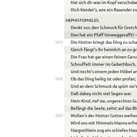
Hat sich dir was im Kopf verschob
Dich kleidet’s, wie ein Rasender z
MEPHISTOPHELES.
Denkt nur, den Schmuck für Gretc
Den hat ein Pfaff hinweggerafft! 
Die Mutter kriegt das Ding zu sch
2815
Gleich fängt’s ihr heimlich an zu g
Die Frau hat gar einen feinen Geru
Schnuffelt immer im Gebethbuch,
Und riecht’s einem jeden Möbel an
Ob das Ding heilig ist oder profan;
2820
Und an dem Schmuck da spürt sie’s 
Daß dabey nicht viel Segen war.
Mein Kind, rief sie, ungerechtes G
Befängt die Seele, zehrt auf das Bl
Wollen’s der Mutter Gottes weihe
2825
Wird uns mit Himmels-Manna erfr
Margrethlein zog ein schiefes Mau