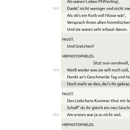
Als wären’s eben Pfifferling’,
Dankt’ nicht weniger und nicht me
2845
Als ob’s ein Korb voll Nüsse wär’,
Versprach ihnen allen himmlische
Und sie waren sehr erbaut davon.
FAUST.
Und Gretchen?
MEPHISTOPHELES.
Sitzt nun unruhvoll,
Weiß weder was sie will noch soll,
2850
Denkt an’s Geschmeide Tag und Na
Noch mehr an den, der’s ihr gebrac
FAUST.
Des Liebchens Kummer thut mir le
Schaff’ du ihr gleich ein neu Gesc
Am ersten war ja so nicht viel.
2855
MEPHISTOPHELES.