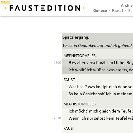
1.3 RC
Archiv
Genese
Faust I
Sp
Spatziergang.
in Gedanken auf und ab gehend.
Faust
MEPHISTOPHELES.
B
ey aller verschmähten Liebe! Be
2805
Ich wollt’ ich wüßte ’was ärgers, d
FAUST.
Was hast? was kneipt dich denn so
So kein Gesicht sah’ ich in meinem
MEPHISTOPHELES.
Ich möcht’ mich gleich dem Teufe
Wenn ich nur selbst kein Teufel wä
2810
FAUST.