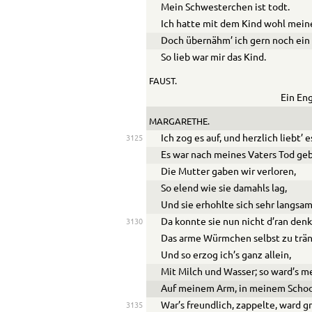
Mein Schwesterchen ist todt.
Ich hatte mit dem Kind wohl meine
Doch übernähm’ ich gern noch ein 
So lieb war mir das Kind.
FAUST.
Ein Eng
MARGARETHE.
Ich zog es auf, und herzlich liebt’ 
3125
Es war nach meines Vaters Tod ge
Die Mutter gaben wir verloren,
So elend wie sie damahls lag,
Und sie erhohlte sich sehr langsam
Da konnte sie nun nicht d’ran den
3130
Das arme Würmchen selbst zu trä
Und so erzog ich’s ganz allein,
Mit Milch und Wasser; so ward’s m
Auf meinem Arm, in meinem Scho
War’s freundlich, zappelte, ward g
3135