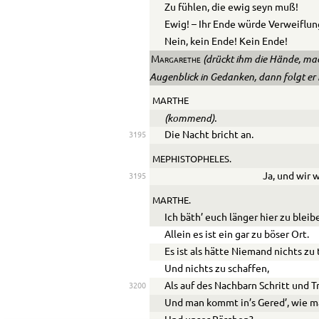
Zu fühlen, die ewig seyn muß!
Ewig! – Ihr Ende würde Verweiflun
Nein, kein Ende! Kein Ende!
(drückt ihm die Hände, mach
Margarethe
Augenblick in Gedanken, dann folgt er i
MARTHE
(kommend).
Die Nacht bricht an.
3195
MEPHISTOPHELES.
Ja, und wir w
3195
MARTHE.
Ich bäth’ euch länger hier zu bleib
Allein es ist ein gar zu böser Ort.
Es ist als hätte Niemand nichts zu
Und nichts zu schaffen,
Als auf des Nachbarn Schritt und Tr
3200
Und man kommt in’s Gered’, wie ma