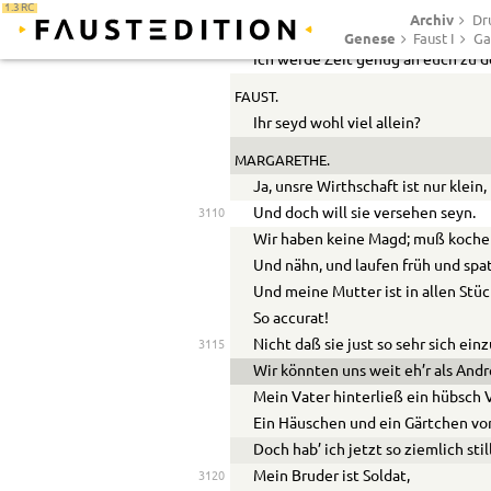
MARGARETHE.
1.3 RC
Archiv
Dr
Denkt ihr an mich ein Augenblickc
Genese
Faust I
Ga
Ich werde Zeit genug an euch zu 
FAUST.
Ihr seyd wohl viel allein?
MARGARETHE.
Ja, unsre Wirthschaft ist nur klein,
Und doch will sie versehen seyn.
3110
Wir haben keine Magd; muß kochen
Und nähn, und laufen früh und spat
Und meine Mutter ist in allen Stü
So accurat!
Nicht daß sie just so sehr sich ein
3115
Wir könnten uns weit eh’r als Andr
Mein Vater hinterließ ein hübsch
Ein Häuschen und ein Gärtchen vor
Doch hab’ ich jetzt so ziemlich stil
Mein Bruder ist Soldat,
3120