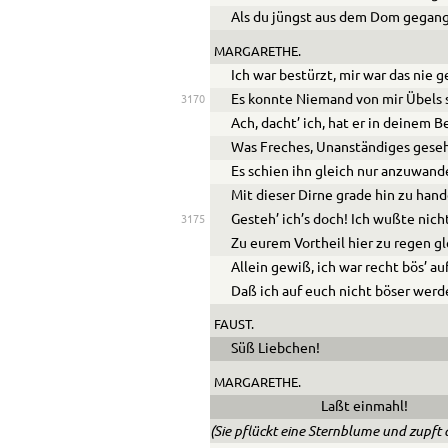
Als du jüngst aus dem Dom gegan
MARGARETHE.
Ich war bestürzt, mir war das nie 
Es konnte Niemand von mir Übels 
3170
Ach, dacht’ ich, hat er in deinem 
Was Freches, Unanständiges gese
Es schien ihn gleich nur anzuwand
Mit dieser Dirne grade hin zu hand
Gesteh’ ich’s doch! Ich wußte nich
3175
Zu eurem Vortheil hier zu regen g
Allein gewiß, ich war recht bös’ au
Daß ich auf euch nicht böser werd
FAUST.
Süß Liebchen!
MARGARETHE.
Laßt einmahl!
(Sie pflückt eine Sternblume und zupft 