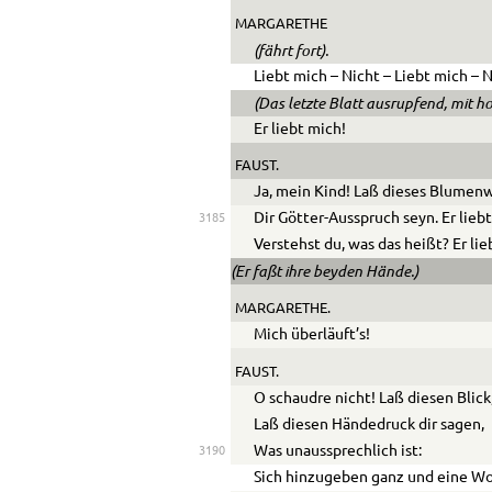
MARGARETHE
(fährt fort).
Liebt mich – Nicht – Liebt mich – N
(Das letzte Blatt ausrupfend, mit ho
Er liebt mich!
FAUST.
Ja, mein Kind! Laß dieses Blumen
Dir Götter-Ausspruch seyn. Er liebt
3185
Verstehst du, was das heißt? Er lie
(Er faßt ihre beyden Hände.)
MARGARETHE.
Mich überläuft’s!
FAUST.
O schaudre nicht! Laß diesen Blick
Laß diesen Händedruck dir sagen,
Was unaussprechlich ist:
3190
Sich hinzugeben ganz und eine W