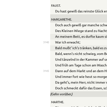
FAUST.
Du hast gewiß das reinste Glück 
MARGARETHE.
Doch auch gewiß gar manche schw
Des Kleinen Wiege stand zu Nach
An meinem Bett, es durfte kaum si
War ich erwacht;
3140
Bald mußt’ ich’s tränken, bald es z
Bald, wenn’s nicht schwieg, vom Be
Und tänzelnd in der Kammer auf u
Und früh am Tage schon am Wasch
Dann auf dem Markt und an dem H
3145
Und immer fort wie heut so morge
Da geht’s, mein Herr, nicht immer 
Doch schmeckt dafür das Essen, s
(Gehn vorüber.)
MARTHE.