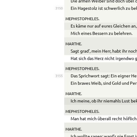
Die armen Weiber sind doch übel d
Ein Hagestolz ist schwerlich zu be
3150
MEPHISTOPHELES.
Es käme nur auf eures Gleichen an,
Mich eines Bessern zu belehren.
MARTHE.
Sagt grad’, mein Herr, habt ihr noc
Hat sich das Herz nicht irgendwo
MEPHISTOPHELES.
Das Sprichwort sagt: Ein eigner He
3155
Ein braves Weib, sind Gold und Per
MARTHE.
Ich meine, ob ihr niemahls Lust 
MEPHISTOPHELES.
Man hat mich überall recht höfli
MARTHE.
Ich wollte sagen: ward’s nie Ernst