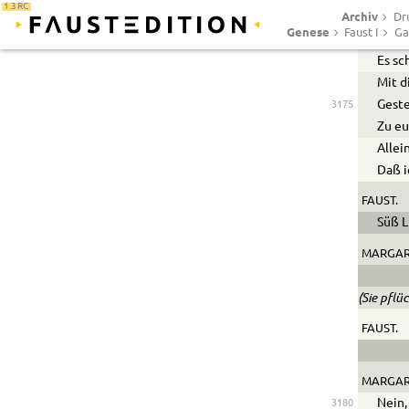
1.3 RC
Archiv
Ach, 
Dr
Genese
Faust I
Ga
Was F
Es sc
Mit d
Geste
3175
Zu eu
Allei
Daß i
FAUST.
Süß L
MARGAR
(Sie pflü
FAUST.
MARGAR
Nein, 
3180