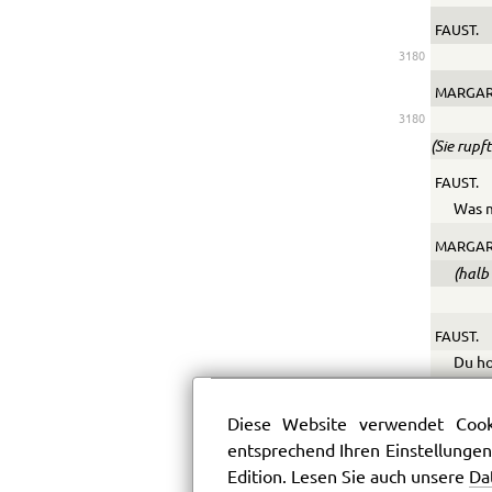
FAUST.
3180
MARGAR
3180
(Sie rupf
FAUST.
Was 
MARGAR
(halb 
FAUST.
Du h
MARGAR
Diese Website verwendet Cooki
(fährt
entsprechend Ihren Einstellungen
Liebt
Edition. Lesen Sie auch unsere
Da
(Das 