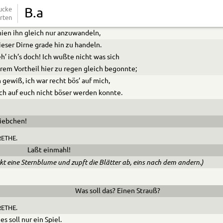
dacht’ ich, hat er in deinem Betragen
ucke
B.a
rten
reches, Unanständiges gesehn?
hien ihn gleich nur anzuwandeln,
ieser Dirne grade hin zu handeln.
h’ ich’s doch! Ich wußte nicht was sich
rem Vortheil hier zu regen gleich begonnte;
n gewiß, ich war recht bös’ auf mich,
ch auf euch nicht böser werden konnte.
iebchen!
ETHE.
Laßt einmahl!
ckt eine Sternblume und zupft die Blätter ab, eins nach dem andern.)
Was soll das? Einen Strauß?
ETHE.
es soll nur ein Spiel.