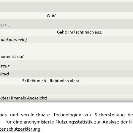
Wie?
ETHE.
Geht! ihr lacht mich aus.
t und murmelt.)
murmelst du?
ETHE
laut).
Er liebt mich – liebt mich nicht.
oldes Himmels-Angesicht!
ETHE
es und vergleichbare Technologien zur Sicherstellung der
 fort).
 – für eine anonymisierte Nutzungsstatistik zur Analyse der
 mich – Nicht – Liebt mich – Nicht –
tenschutzerklärung
.
letzte Blatt ausrupfend, mit holder Freude.)