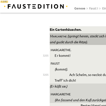
1.3 RC
Genese
Faust I
Ei
Ein Gartenhäuschen.
(springt herein, steckt sich 
Margarethe
und guckt durch die Ritze).
MARGARETHE.
E
r kommt!
3205
FAUST
(kommt).
Ach Schelm, so neckst d
3205
Treff’ ich dich!
(Er küßt sie.)
MARGARETHE
(ihn fassend und den Kuß zurückge
Bester Mann! von 