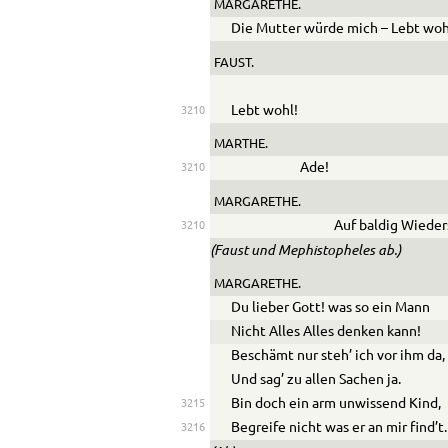
MARGARETHE.
Die Mutter würde mich – Lebt woh
FAUST.
Lebt wohl!
3210
MARTHE.
Ade!
3210
MARGARETHE.
Auf baldig Wieder
3210
(Faust und Mephistopheles ab.)
MARGARETHE.
Du lieber Gott! was so ein Mann
Nicht Alles Alles denken kann!
Beschämt nur steh’ ich vor ihm da,
Und sag’ zu allen Sachen ja.
Bin doch ein arm unwissend Kind,
3215
Begreife nicht was er an mir find’t.
3216