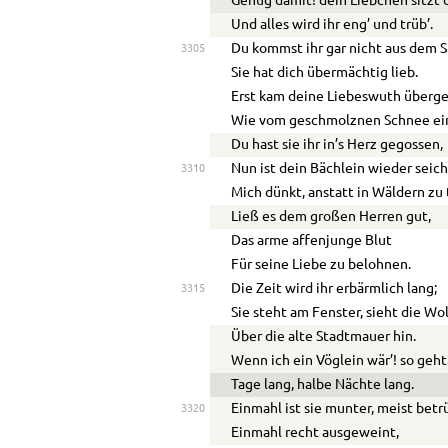
Genug damit! dein Liebchen sitzt 
Und alles wird ihr eng’ und trüb’.
Du kommst ihr gar nicht aus dem S
3305
Sie hat dich übermächtig lieb.
Erst kam deine Liebeswuth überge
Wie vom geschmolznen Schnee ein 
Du hast sie ihr in’s Herz gegossen,
Nun ist dein Bächlein wieder seich
3310
Mich dünkt, anstatt in Wäldern zu
Ließ es dem großen Herren gut,
Das arme affenjunge Blut
Für seine Liebe zu belohnen.
Die Zeit wird ihr erbärmlich lang;
3315
Sie steht am Fenster, sieht die Wo
Über die alte Stadtmauer hin.
Wenn ich ein Vöglein wär’! so geht
Tage lang, halbe Nächte lang.
Einmahl ist sie munter, meist betr
3320
Einmahl recht ausgeweint,