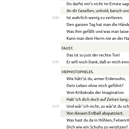
Du darfst mir’s nicht im Ernste sag
An dir Gesellen, unhold, barsch und
Ist wahrlich wenig zu verlieren.
3260
Den ganzen Tag hat man die Hände
Was ihm gefällt und was man lassen
Kann man dem Herrn nie an der Na
FAUST.
Das ist so just der rechte Ton!
Er will noch Dank, daß er mich enn
3265
MEPHISTOPHELES.
Wie hätt’st du, armer Erdensohn,
Dein Leben ohne mich geführt?
Vom Kribskrabs der Imagination
Hab’ ich dich doch auf Zeiten lang 
Und wär’ ich nicht, so wär’st du sc
3270
Von diesem Erdball abspatziert.
Was hast du da in Höhlen, Felsenr
Dich wie ein Schuhu zu versitzen?