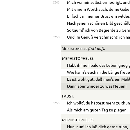
Mich vor mir selbst erniedrigt, und
3245
Mit einem Worthauch, deine Gabe
Er facht in meiner Brust ein wilde
Nach jenem schönen Bild geschäft
So tauml’ ich von Begierde zu Gen
Und im Genuß verschmacht’ ich na
3250
(tritt auf).
Mephistopheles
MEPHISTOPHELES.
Habt ihr nun bald das Leben gnug 
Wie kann’s euch in die Länge freu
Es ist wohl gut, daß man’s ein Mahl
Dann aber wieder zu was Neuen!
FAUST.
Ich wollt’, du hättest mehr zu thun
3255
Als mich am guten Tag zu plagen.
MEPHISTOPHELES.
Nun, nun! ich laß dich gerne ruhn,