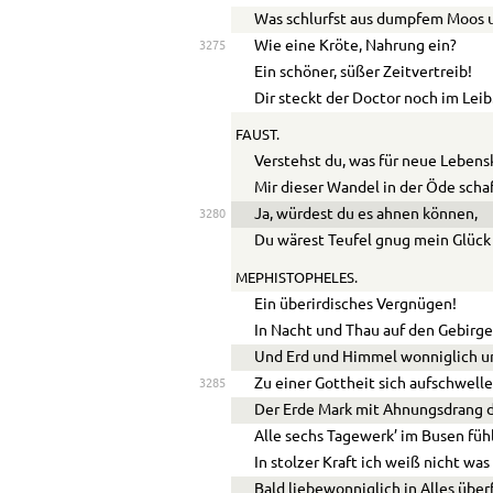
Was schlurfst aus dumpfem Moos 
Wie eine Kröte, Nahrung ein?
3275
Ein schöner, süßer Zeitvertreib!
Dir steckt der Doctor noch im Leib
FAUST.
Verstehst du, was für neue Lebens
Mir dieser Wandel in der Öde scha
Ja, würdest du es ahnen können,
3280
Du wärest Teufel gnug mein Glück 
MEPHISTOPHELES.
Ein überirdisches Vergnügen!
In Nacht und Thau auf den Gebirge
Und Erd und Himmel wonniglich u
Zu einer Gottheit sich aufschwelle
3285
Der Erde Mark mit Ahnungsdrang 
Alle sechs Tagewerk’ im Busen füh
In stolzer Kraft ich weiß nicht wa
Bald liebewonniglich in Alles über