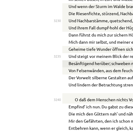
Und wenn der Sturm im Walde braus
Die Riesenfichte, stürzend, Nachb
Und Nachbarstämme, quetschend, n
3230
Und ihrem Fall dumpf-hohl der Hü
Dann führst du mich zur sichern Hö
Mich dann mir selbst, und meiner 
Geheime tiefe Wunder öffnen sich
Und steigt vor meinem Blick der 
3235
Besänftigend herüber; schweben 
Von Felsenwänden, aus dem feuch
Der Vorwelt silberne Gestalten auf
Und lindern der Betrachtung stren
O daß dem Menschen nichts V
3240
Empfind’ ich nun. Du gabst zu die
Die mich den Göttern nah’ und näh
Mir den Gefährten, den ich schon 
Entbehren kann, wenn er gleich, ka