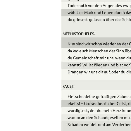
Todesnoth vor den Augen des ewi
wühlt es Mark und Leben durch das 
du grinsest gelassen über das Schi
MEPHISTOPHELES.
Nun sind wir schon wie­der an der 
da wo euch Men­schen der Sinn ü
du Gemeinschaft mit uns, wenn du 
kannst? Willst fliegen und bist vor
Drangen wir uns dir auf, oder du di
FAUST.
Fletsche deine gefräßigen Zähne m
ekelts! – Großer herrlicher
Geist, 
würdigtest, der du mein Herz ken
warum an den Schandgesellen mic
Scha­den weidet und am Verderben 