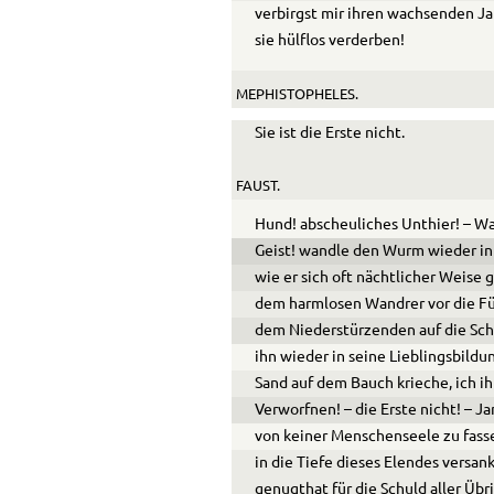
verbirgst mir ihren wachsenden J
sie hülflos verderben!
MEPHISTOPHELES.
Sie ist die Erste nicht.
FAUST.
Hund! abscheuliches Unthier! – Wa
Geist! wandle den Wurm wie­der in
wie er sich oft nächtlicher Weise g
dem harmlosen Wandrer vor die Fü
dem Nie­derstürzenden auf die Sch
ihn wieder in seine Lieblingsbildun
Sand auf dem Bauch krieche, ich i
Verworfnen! – die Erste nicht! – 
von keiner Menschenseele zu fasse
in die Tiefe die­ses Elendes versan
genugthat für die Schuld aller Üb