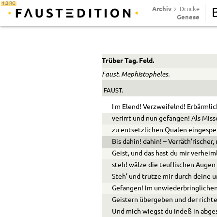
1.3 RC
Archiv
Drucke
Genese
Trüber Tag. Feld.
Faust. Mephistopheles.
FAUST.
I
m Elend! Verzweifelnd! Erbärmlic
verirrt und nun gefangen! Als Miss
zu entsetzlichen Qualen eingesper
Bis dahin! dahin! – Verräth’rischer
Geist, und das hast du mir verheiml
steh! wälze die teuflischen Auge
Steh’ und trutze mir durch deine 
Gefangen! Im unwiederbringlichen
Geistern übergeben und der richt
Und mich wiegst du indeß in abg