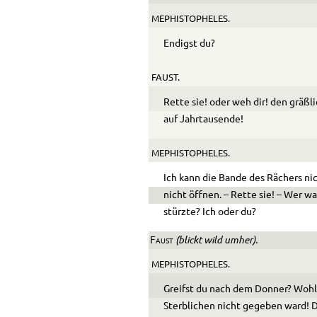
MEPHISTOPHELES.
Endigst du?
FAUST.
Rette sie! oder weh dir! den gräßli
auf Jahrtausende!
MEPHISTOPHELES.
Ich kann die Bande des Rächers nic
nicht öffnen. – Rette sie! – Wer war
stürzte? Ich oder du?
(blickt wild umher).
Faust
MEPHISTOPHELES.
Greifst du nach dem Don­ner? Wohl
Sterblichen nicht gegeben ward!