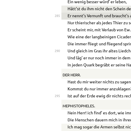
Ein wenig besser würd’ er leben,
Hätt’st du ihm nicht den Schein d
Er nennt’s Vernunft und braucht’s 
285
Nur thierischer als jedes Thier zu 
Er scheint mir, mit Verlaub von Ew
Wie eine der langbeinigen Cicaden
Die immer fliegt und fliegend spri
Und gleich im Gras ihr altes Liedch
290
Und läg’ er nur noch immer in dem
In jeden Quark begräbt er seine Na
DER HERR.
Hast du mir weiter nichts zu sage
Kommst du nur immer anzuklagen
Ist auf der Erde ewig dir nichts rec
295
MEPHISTOPHELES.
Nein Herr! ich find’ es dort, wie im
Die Menschen dauern mich in ihr
Ich mag sogar die Armen selbst nic