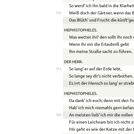
So werd’ ich ihn bald in die Klarhei
Weiß doch der Gärtner, wenn das 
310
Das Blüth’ und Frucht die künft’ge
MEPHISTOPHELES.
Was wettet ihr? den sollt ihr noch 
Wenn ihr mir die Erlaubniß gebt
Ihn meine Straße sacht zu führen.
DER HERR.
So lang’ er auf der Erde lebt,
315
So lange sey dir’s nicht verbothen.
Es irrt der Mensch so lang’ er streb
MEPHISTOPHELES.
Da dank’ ich euch; denn mit den T
Hab’ ich mich niemahls gern befan
An meisten lieb’ ich mir die volle
320
Für einen Leichnam bin ich nicht z
Mir geht es wie der Katze mit der