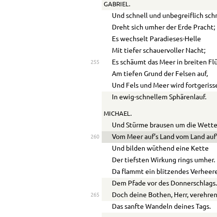
GABRIEL.
Und schnell und unbegreiflich sch
Dreht sich umher der Erde Pracht;
Es wechselt Paradieses-Helle
Mit tiefer schauervoller Nacht;
Es schäumt das Meer in breiten Fl
255
Am tiefen Grund der Felsen auf,
Und Fels und Meer wird fortgeriss
In ewig-schnellem Sphärenlauf.
MICHAEL.
Und Stürme brausen um die Wett
Vom Meer auf’s Land vom Land auf’
260
Und bilden wüthend eine Kette
Der tiefsten Wirkung rings umher.
Da flammt ein blitzendes Verheer
Dem Pfade vor des Donnerschlags
Doch deine Bothen, Herr, verehre
265
Das sanfte Wandeln deines Tags.