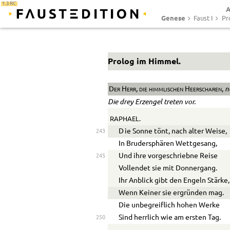
1.3 RC
A
Genese
Faust I
Pr
Prolog im Himmel.
n
Der Herr, die himmlischen Heerscharen,
Die drey Erzengel treten vor.
RAPHAEL.
D
ie Sonne tönt, nach alter Weise,
243
In Brudersphären Wettgesang,
Und ihre vorgeschriebne Reise
245
Vollendet sie mit Donnergang.
Ihr Anblick gibt den Engeln Stärke,
Wenn Keiner sie ergründen mag.
Die unbegreiflich hohen Werke
Sind herrlich wie am ersten Tag.
250