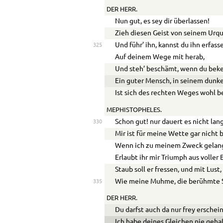
DER HERR.
Nun gut, es sey dir überlassen!
Zieh diesen Geist von seinem Urqu
Und führ’ ihn, kannst du ihn erfass
325
Auf deinem Wege mit herab,
Und steh’ beschämt, wenn du bek
Ein guter Mensch, in seinem dunk
Ist sich des rechten Weges wohl 
MEPHISTOPHELES.
Schon gut! nur dauert es nicht lan
330
Mir ist für meine Wette gar nicht 
Wenn ich zu meinem Zweck gelan
Erlaubt ihr mir Triumph aus voller 
Staub soll er fressen, und mit Lust,
Wie meine Muhme, die berühmte 
335
DER HERR.
Du darfst auch da nur frey erschei
Ich habe deines Gleichen nie geha