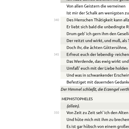
Von allen Geistern die verneinen
Ist mir der Schalk am wenigsten zu
Des Menschen Thätigkeit kann allz
340
Er liebt sich bald die unbedingte R
Drum geb’ ich gern ihm den Gesell
Der reitzt und wirkt, und muß, als 
Doch ihr, die ächten Göttersöhne,
Erfreut euch der lebendig- reiche
345
Das Werdende, das ewig wirkt und 
Umfaß’ euch mit der Liebe holden
Und was in schwankender Erschei
Befestiget mit dauernden Gedank
Der Himmel schließt, die Erzengel verthe
MEPHISTOPHELES
(allein).
Von Zeit zu Zeit seh’ ich den Alten
350
Und hüte mich mit ihm zu brechen
Es ist gar hübsch von einem große