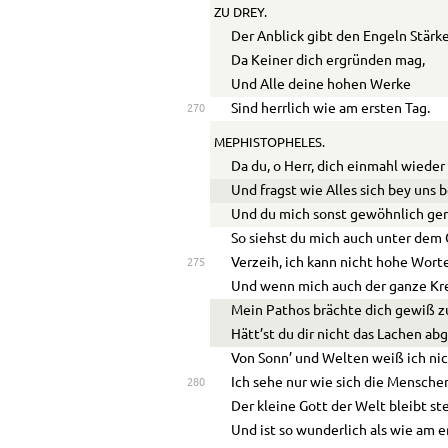
ZU DREY.
Der Anblick gibt den Engeln Stärk
Da Keiner dich ergründen mag,
Und Alle deine hohen Werke
Sind herrlich wie am ersten Tag.
270
MEPHISTOPHELES.
Da du, o Herr, dich einmahl wieder
Und fragst wie Alles sich bey uns 
Und du mich sonst gewöhnlich ger
So siehst du mich auch unter dem 
Verzeih, ich kann nicht hohe Wor
275
Und wenn mich auch der ganze Kre
Mein Pathos brächte dich gewiß 
Hätt’st du dir nicht das Lachen a
Von Sonn’ und Welten weiß ich nic
Ich sehe nur wie sich die Mensche
280
Der kleine Gott der Welt bleibt st
Und ist so wunderlich als wie am e